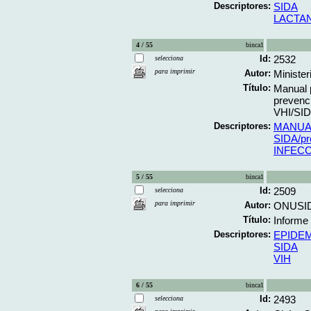
Descriptores:
SIDA
LACTA
4 / 55
binca1
Id:
2532
selecciona
para imprimir
Autor:
Minister
Título:
Manual p
prevenci
VHI/SIDA
Descriptores:
MANUA
SIDA/pr
INFECC
5 / 55
binca1
Id:
2509
selecciona
para imprimir
Autor:
ONUSID
Título:
Informe 
Descriptores:
EPIDEM
SIDA
VIH
6 / 55
binca1
Id:
2493
selecciona