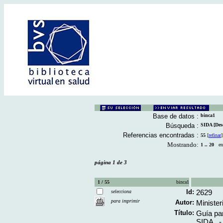
Base de datos :
binca1
Búsqueda :
SIDA [Desc
Referencias encontradas :
55
[
refinar
]
Mostrando:
1 .. 20
en 
página 1 de 3
1 / 55
binca1
Id:
2629
selecciona
para imprimir
Autor:
Minister
Título:
Guía par
SIDA ..-