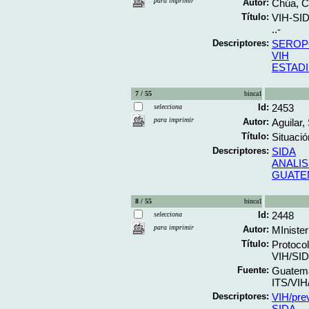
para imprimir
Autor:
Chúa, Ca
Título:
VIH-SIDA
..-
Descriptores:
SEROPO
VIH
ESTADI
7 / 55
binca1
Id:
2453
selecciona
para imprimir
Autor:
Aguilar,
Título:
Situaci
Descriptores:
SIDA
ANALIS
GUATE
8 / 55
binca1
Id:
2448
selecciona
para imprimir
Autor:
MInister
Título:
Protocol
VIH/SIDA
Fuente:
Guatema
ITS/VIH/
Descriptores:
VIH/prev
SIDA