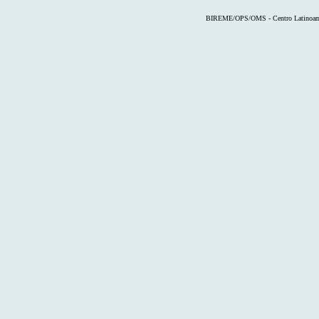
BIREME/OPS/OMS - Centro Latinoameri