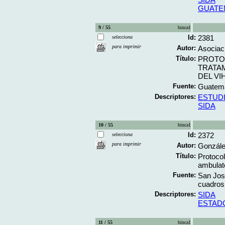
GUATE
9 / 55
binca1
Id:
2381
selecciona
para imprimir
Autor:
Asociac
Título:
PROTO
TRATAM
DEL VI
Fuente:
Guatemal
Descriptores:
ESTUD
SIDA
10 / 55
binca1
Id:
2372
selecciona
para imprimir
Autor:
Gonzále
Título:
Protocol
ambulato
Fuente:
San José
cuadros
Descriptores:
SIDA
ESTAD
11 / 55
binca1