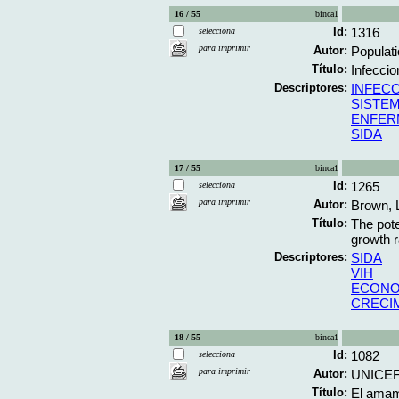
16 / 55
binca1
Id:
1316
selecciona
para imprimir
Autor:
Populati
Título:
Infeccio
Descriptores:
INFEC
SISTE
ENFER
SIDA
17 / 55
binca1
Id:
1265
selecciona
para imprimir
Autor:
Brown, 
Título:
The pote
growth r
Descriptores:
SIDA
VIH
ECONO
CRECI
18 / 55
binca1
Id:
1082
selecciona
para imprimir
Autor:
UNICE
Título:
El amama