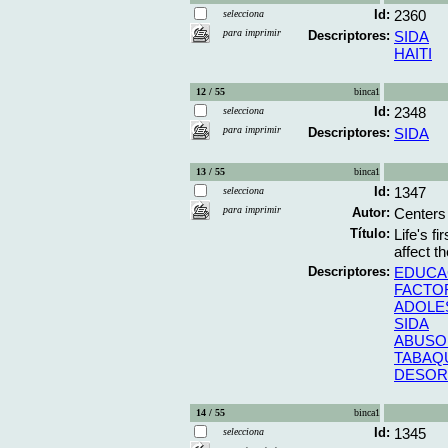
Id:
2360
selecciona
para imprimir
Descriptores:
SIDA
HAITI
12 / 55
binca1
Id:
2348
selecciona
para imprimir
Descriptores:
SIDA
13 / 55
binca1
Id:
1347
selecciona
para imprimir
Autor:
Centers
Título:
Life's f
affect th
Descriptores:
EDUCA
FACTO
ADOLE
SIDA
ABUSO
TABAQ
DESOR
14 / 55
binca1
Id:
1345
selecciona