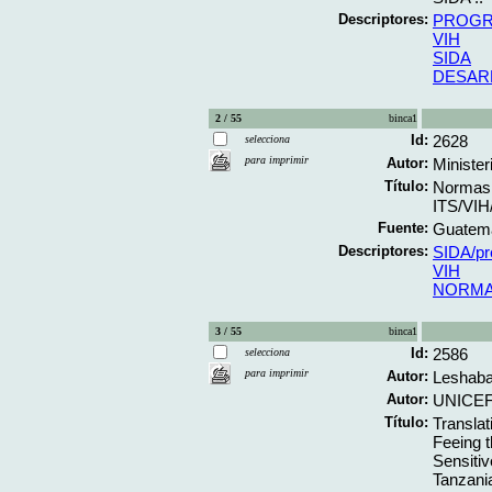
Descriptores:
PROGR
VIH
SIDA
DESAR
2 / 55
binca1
Id:
2628
selecciona
para imprimir
Autor:
Minister
Título:
Normas 
ITS/VIH/
Fuente:
Guatemal
Descriptores:
SIDA/pr
VIH
NORMAS
3 / 55
binca1
Id:
2586
selecciona
para imprimir
Autor:
Leshabar
Autor:
UNICEF
Título:
Transla
Feeing t
Sensitiv
Tanzania