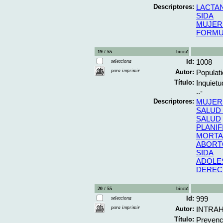
Descriptores:
LACTA
SIDA
MUJER
FORMU
19 / 55
binca1
Id:
1008
selecciona
para imprimir
Autor:
Populat
Título:
Inquietu
..-
Descriptores:
MUJER
SALUD
SALUD
PLANIF
MORTA
ABORT
SIDA
ADOLE
DEREC
20 / 55
binca1
Id:
999
selecciona
para imprimir
Autor:
INTRA
Título:
Prevenc