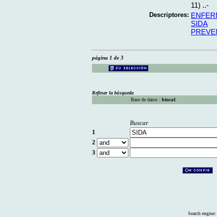
11) ..-
Descriptores:
ENFER
SIDA
PREVE
página 1 de 3
Refinar la búsqueda
Base de datos :
binca1
Buscar
1
2
3
Search engine