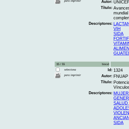
para imprimir
Autor:
UNICE
Título:
Avances
mundial 
compleme
Descriptores:
LACTA
VIH
SIDA
FORTIF
VITAMI
ALIME
GUATE
15 / 55
binca1
Id:
1324
selecciona
para imprimir
Autor:
FNUAP
Título:
Potencia
Vínculos 
Descriptores:
MUJER
GENE
SALUD
ADOLE
VIOLEN
ANCIA
SIDA