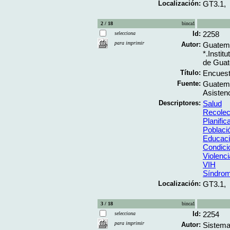
Localización:
GT3.1,
2 / 18
binca1
Id:
2258
selecciona
para imprimir
Autor:
Guatemal
*.Instit
de Guat
Título:
Encuest
Fuente:
Guatema
Asistenc
Descriptores:
Salud
Recolec
Planific
Poblaci
Educac
Condici
Violenc
VIH
Síndrom
Localización:
GT3.1,
3 / 18
binca1
Id:
2254
selecciona
para imprimir
Autor:
Sistema