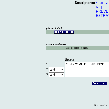
Descriptores:
SINDR
VIH
PREVE
ESTRA
página 1 de 1
Refinar la búsqueda
Base de datos :
binca1
Buscar
1
2
3
Search engine