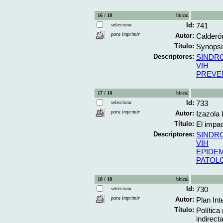
16 / 18
binca1
Id:
741
selecciona
para imprimir
Autor:
Calderó
Título:
Synopsis:
Descriptores:
SINDR
VIH
PREVE
17 / 18
binca1
Id:
733
selecciona
para imprimir
Autor:
Izazola 
Título:
El impac
Descriptores:
SINDR
VIH
EPIDE
PATOL
18 / 18
binca1
Id:
730
selecciona
para imprimir
Autor:
Plan Int
Título:
Política
indirect