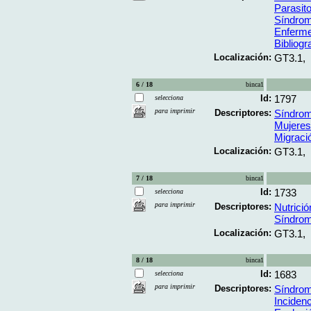
Parasito
Síndrom
Enferme
Bibliogr
Localización:
GT3.1,
6 / 18
binca1
Id:
1797
selecciona
para imprimir
Descriptores:
Síndrom
Mujeres
Migraci
Localización:
GT3.1,
7 / 18
binca1
Id:
1733
selecciona
para imprimir
Descriptores:
Nutrició
Síndrom
Localización:
GT3.1,
8 / 18
binca1
Id:
1683
selecciona
para imprimir
Descriptores:
Síndrom
Incidenc