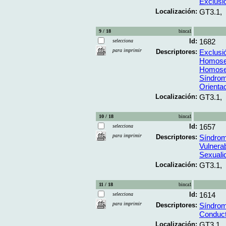
Exclusi
Localización:
GT3.1,
9 / 18
binca1
Id:
1682
selecciona
para imprimir
Descriptores:
Exclusi
Homose
Homosex
Síndrom
Orienta
Localización:
GT3.1,
10 / 18
binca1
Id:
1657
selecciona
para imprimir
Descriptores:
Síndrom
Vulnerab
Sexuali
Localización:
GT3.1,
11 / 18
binca1
Id:
1614
selecciona
para imprimir
Descriptores:
Síndrom
Conduct
Localización:
GT3.1,