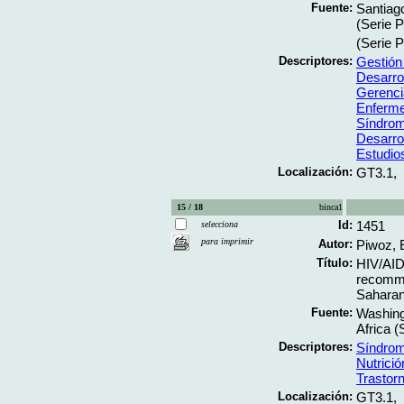
Fuente:
Santiag
(Serie P
(Serie P
Descriptores:
Gestión
Desarrol
Gerenci
Enferme
Síndrom
Desarro
Estudio
Localización:
GT3.1,
15 / 18
binca1
Id:
1451
selecciona
para imprimir
Autor:
Piwoz, E
Título:
HIV/AIDS
recommen
Saharan 
Fuente:
Washing
Africa (
Descriptores:
Síndrom
Nutrició
Trastorn
Localización:
GT3.1,