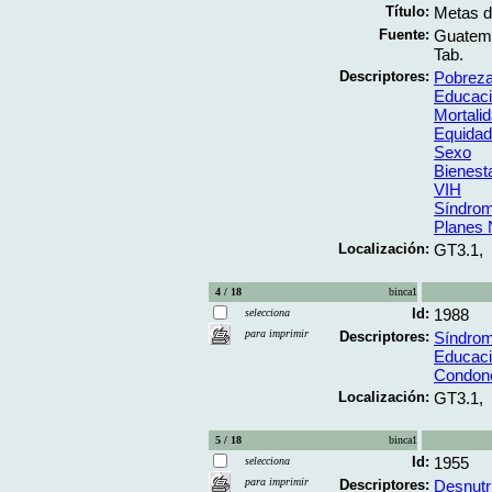
Título:
Metas d
Fuente:
Guatema
Tab.
Descriptores:
Pobrez
Educac
Mortali
Equidad
Sexo
Bienest
VIH
Síndrom
Planes 
Localización:
GT3.1,
4 / 18
binca1
Id:
1988
selecciona
para imprimir
Descriptores:
Síndrom
Educaci
Condon
Localización:
GT3.1,
5 / 18
binca1
Id:
1955
selecciona
para imprimir
Descriptores:
Desnutr