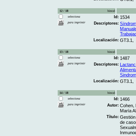
12 / 18
binca1
Id:
1534
selecciona
para imprimir
Descriptores:
Síndrom
Manual
Trabaja
Localización:
GT3.1,
13 / 18
binca1
Id:
1487
selecciona
para imprimir
Descriptores:
Lactanc
Aliment
Sindrom
Localización:
GT3.1,
14 / 18
binca1
Id:
1466
selecciona
para imprimir
Autor:
Cohen, E
María A
Título:
Gestión
de caso
Sexualm
Inmunode