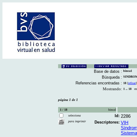
Base de datos :
binca1
Búsqueda :
SINDROME
Referencias encontradas :
18
[
refinar
]
Mostrando:
1 .. 18
en 
página 1 de 1
1 / 18
binca1
Id:
2286
selecciona
para imprimir
Descriptores:
VIH
Síndrom
Sistema