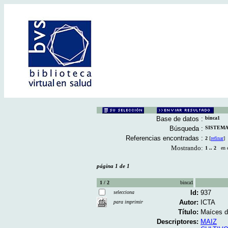
Base de datos :
binca1
Búsqueda :
SISTEMAS
Referencias encontradas :
2
[
refinar
]
Mostrando:
1 .. 2
en el
página 1 de 1
1 / 2
binca1
Id:
937
selecciona
Autor:
ICTA
para imprimir
Título:
Maíces de
Descriptores:
MAIZ