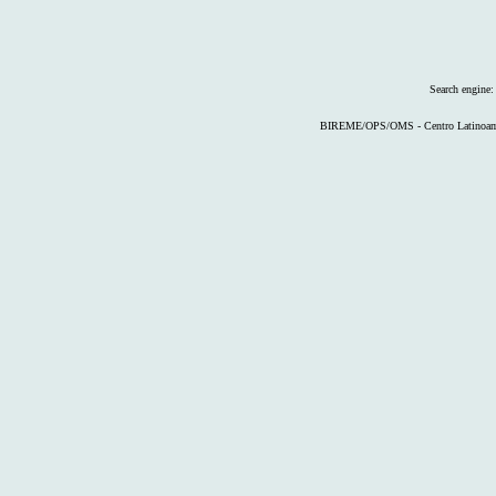
Search engine
BIREME/OPS/OMS - Centro Latinoameri