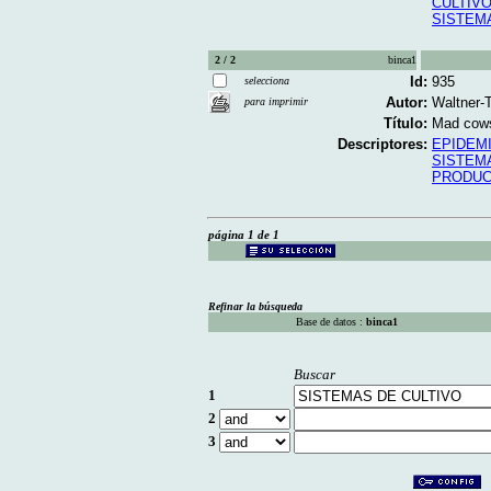
CULTIVO
SISTEM
2 / 2
binca1
Id:
935
selecciona
Autor:
Waltner-
para imprimir
Título:
Mad cows 
Descriptores:
EPIDEM
SISTEM
PRODUC
página 1 de 1
Refinar la búsqueda
Base de datos :
binca1
Buscar
1
2
3