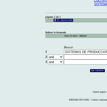
CULTIV
SISTEM
página 1 de 1
Refinar la búsqueda
Base de datos :
binca1
Buscar
1
2
3
Search engine
BIREME/OPS/OMS - Centro Latinoameri