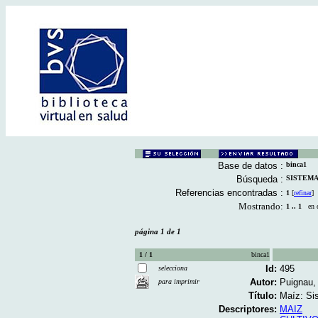
Base de datos :
binca1
Búsqueda :
SISTEMAS
Referencias encontradas :
1
[
refinar
]
Mostrando:
1 .. 1
en el
página 1 de 1
1 / 1
binca1
Id:
495
selecciona
Autor:
Puignau,
para imprimir
Título:
Maíz: Sis
Descriptores:
MAIZ