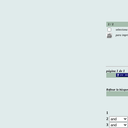
2 / 2
selecciona
para impr
página 1 de 1
Refinar la búsqu
1
2
3