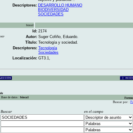
Descriptores:
DESARROLLO HUMANO
BIODIVERSIDAD
SOCIEDADES
binca1
Id:
2174
Autor:
Suger Cofiño, Eduardo.
imir
Título:
Tecnología y sociedad.
Descriptores:
Tecnología
Sociedades
Localización:
GT3.1,
eda
Base de datos :
binca1
Formu
Buscar por :
F
Buscar
en el campo