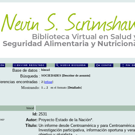
Base de datos :
binca1
Búsqueda :
SOCIEDADES [Descritor de assunto]
erencias encontradas :
2
[
refinar
]
Mostrando:
1 .. 2
en el formato [
Detallado
]
binca1
Id:
2531
Autor:
Proyecto Estado de la Nación*.
imir
Título:
Un informe desde Centroamérica y para Centroamérica
Investigación participativa, información oportuna y vera
objetivo y pluralista ..-