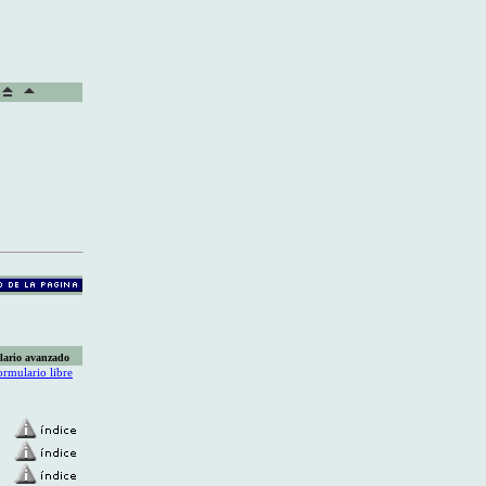
lario avanzado
ormulario libre