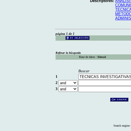
Descriptores:
ANALIS
COMUNI
TECNIC
METODO
ADMINIS
página 1 de 1
Refinar la búsqueda
Base de datos :
binca1
Buscar
1
2
3
Search engine