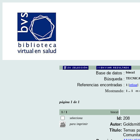
Base de datos :
binca1
Búsqueda :
TECNICAS
Referencias encontradas :
1
[
refinar
]
Mostrando:
1 .. 1
en el
página 1 de 1
1 / 1
binca1
Id:
208
selecciona
Autor:
Goldsmith
para imprimir
Título:
Temas pa
Comunitar