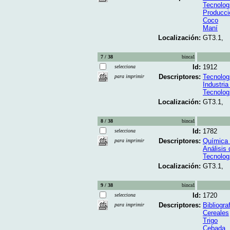
Tecnolog
Producci
Coco
Maní
Localización:
GT3.1,
7 / 38
binca1
Id:
1912
selecciona
Descriptores:
Tecnolog
para imprimir
Industria
Tecnolog
Localización:
GT3.1,
8 / 38
binca1
Id:
1782
selecciona
Descriptores:
Química 
para imprimir
Análisis 
Tecnolog
Localización:
GT3.1,
9 / 38
binca1
Id:
1720
selecciona
Descriptores:
Bibliogra
para imprimir
Cereales
Trigo
Cebada