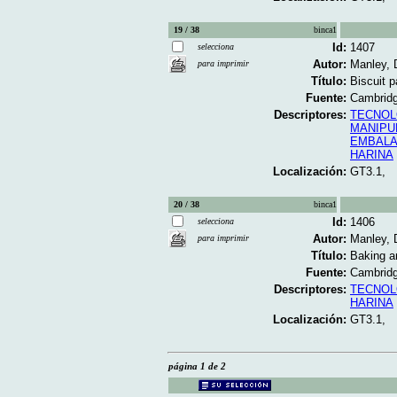
19 / 38
binca1
Id:
1407
selecciona
Autor:
Manley,
para imprimir
Título:
Biscuit p
Fuente:
Cambridg
Descriptores:
TECNOL
MANIPU
EMBALA
HARINA
Localización:
GT3.1,
20 / 38
binca1
Id:
1406
selecciona
Autor:
Manley,
para imprimir
Título:
Baking an
Fuente:
Cambridg
Descriptores:
TECNOL
HARINA
Localización:
GT3.1,
página 1 de 2