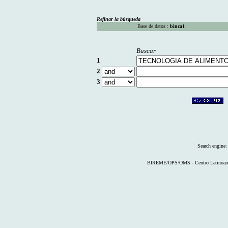
Refinar la búsqueda
Base de datos :
binca1
Buscar
1
2
3
Search engine
BIREME/OPS/OMS - Centro Latinoameri