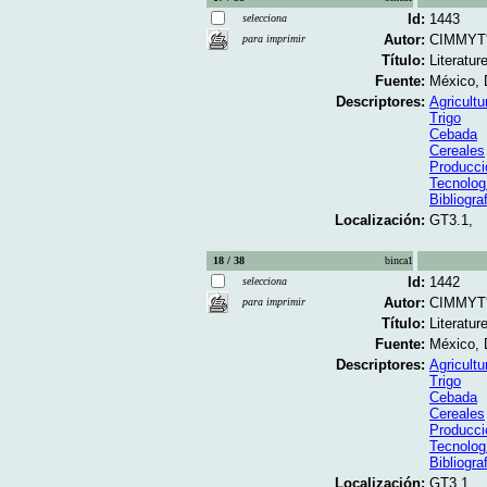
Id:
1443
selecciona
Autor:
CIMMYT
para imprimir
Título:
Literatur
Fuente:
México, 
Descriptores:
Agricultu
Trigo
Cebada
Cereales
Producci
Tecnolog
Bibliogra
Localización:
GT3.1,
18 / 38
binca1
Id:
1442
selecciona
Autor:
CIMMYT
para imprimir
Título:
Literatur
Fuente:
México, 
Descriptores:
Agricultu
Trigo
Cebada
Cereales
Producci
Tecnolog
Bibliogra
Localización:
GT3.1,