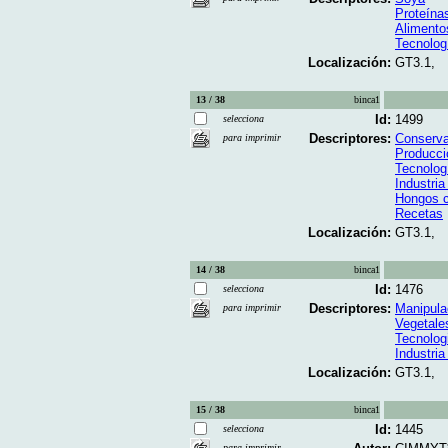
Proteína
Alimento
Tecnolog
Localización:
GT3.1,
13 / 38
binca1
Id:
1499
selecciona
Descriptores:
Conserva
para imprimir
Producci
Tecnolog
Industria
Hongos c
Recetas
Localización:
GT3.1,
14 / 38
binca1
Id:
1476
selecciona
Descriptores:
Manipula
para imprimir
Vegetale
Tecnolog
Industria
Localización:
GT3.1,
15 / 38
binca1
Id:
1445
selecciona
para imprimir