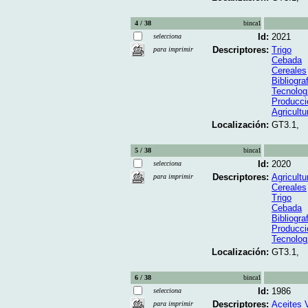
4 / 38
binca1
Id:
2021
selecciona
Descriptores:
Trigo
para imprimir
Cebada
Cereales
Bibliogra
Tecnolog
Producci
Agricultu
Localización:
GT3.1,
5 / 38
binca1
Id:
2020
selecciona
Descriptores:
Agricultu
para imprimir
Cereales
Trigo
Cebada
Bibliogra
Producci
Tecnolog
Localización:
GT3.1,
6 / 38
binca1
Id:
1986
selecciona
Descriptores:
Aceites 
para imprimir