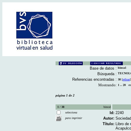
Base de datos :
binca1
Búsqueda :
TECNOLOG
Referencias encontradas :
38
[
refinar
]
Mostrando:
1 .. 20
en 
página 1 de 2
1 / 38
binca1
Id:
2240
selecciona
Autor:
Sociedad
para imprimir
Título:
Libro de
Acapulco