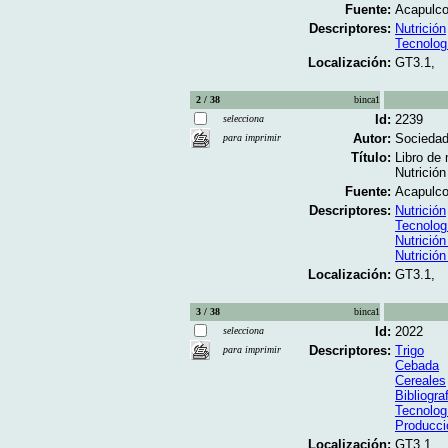
Fuente:
Acapulco
Descriptores:
Nutrición
Tecnolog
Localización:
GT3.1,
2 / 38
binca1
Id:
2239
selecciona
Autor:
Sociedad
para imprimir
Título:
Libro de
Nutrición 
Fuente:
Acapulco
Descriptores:
Nutrición
Tecnolog
Nutrición
Nutrició
Localización:
GT3.1,
3 / 38
binca1
Id:
2022
selecciona
Descriptores:
Trigo
para imprimir
Cebada
Cereales
Bibliogra
Tecnolog
Producci
Localización:
GT3.1,