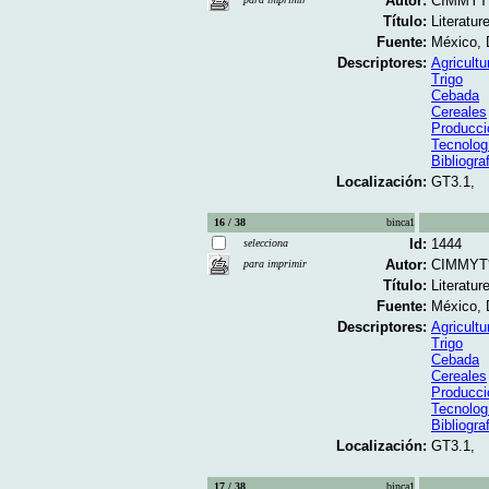
Autor:
CIMMYT
Título:
Literatur
Fuente:
México, 
Descriptores:
Agricultu
Trigo
Cebada
Cereales
Producci
Tecnolog
Bibliogra
Localización:
GT3.1,
16 / 38
binca1
Id:
1444
selecciona
Autor:
CIMMYT
para imprimir
Título:
Literatur
Fuente:
México, 
Descriptores:
Agricultu
Trigo
Cebada
Cereales
Producci
Tecnolog
Bibliogra
Localización:
GT3.1,
17 / 38
binca1