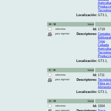
Agricultu
Producci
Tecnolog
Localización:
GT3.1,
10 / 38
binca1
Id:
1719
selecciona
Descriptores:
Cereales
para imprimir
Bibliogra
Trigo
Cebada
Agricultu
Tecnolog
Producci
Localización:
GT3.1,
11 / 38
binca1
Id:
1711
selecciona
Descriptores:
Tecnolog
para imprimir
Fibra en 
Alimento
Localización:
GT3.1,
12 / 38
binca1
Id:
1504
selecciona
Descriptores:
Soya
para imprimir