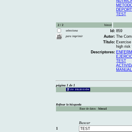
NUTRIC
METODO
DEPORT
TEST
2 / 2
binca1
Id:
859
selecciona
Autor:
The Comm
para imprimir
Título:
Exercise 
high risk
Descriptores:
ENFERM
EJERCIC
TEST
ACTIVID
MANUAL
página 1 de 1
Refinar la búsqueda
Base de datos :
binca1
Buscar
1