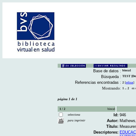
Base de datos :
binca1
Búsqueda :
TEST [Des
Referencias encontradas :
2
[
refinar
]
Mostrando:
1 .. 2
en el
página 1 de 1
1 / 2
binca1
Id:
946
selecciona
Autor:
Mathews,
para imprimir
Título:
Measureme
Descriptores:
EDUCAC