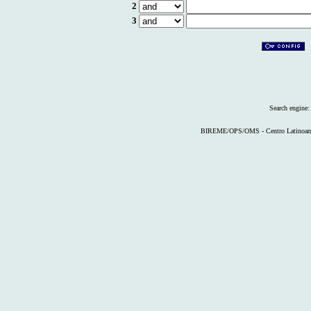
2
3
Search engine
BIREME/OPS/OMS - Centro Latinoameri