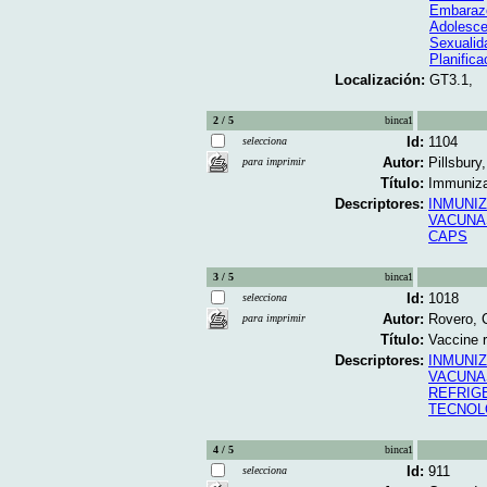
Embaraz
Adolesce
Sexualid
Planifica
Localización:
GT3.1,
2 / 5
binca1
Id:
1104
selecciona
Autor:
Pillsbury
para imprimir
Título:
Immunizat
Descriptores:
INMUNI
VACUNA
CAPS
3 / 5
binca1
Id:
1018
selecciona
Autor:
Rovero, C
para imprimir
Título:
Vaccine r
Descriptores:
INMUNI
VACUNA
REFRIG
TECNOL
4 / 5
binca1
Id:
911
selecciona