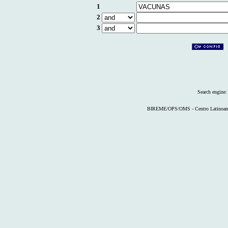
1
2
3
Search engine
BIREME/OPS/OMS - Centro Latinoameri