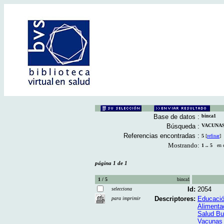
Base de datos :
binca1
Búsqueda :
VACUNAS [
Referencias encontradas :
5
[
refinar
]
Mostrando:
1 .. 5
en el
página 1 de 1
1 / 5
binca1
Id:
2054
selecciona
Descriptores:
Educació
para imprimir
Alimenta
Salud Bu
Vacunas