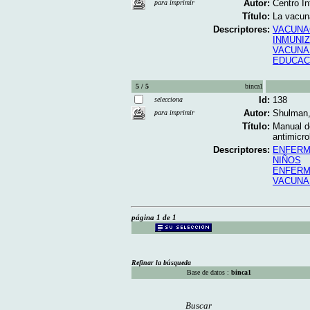
Autor:
Centro In
para imprimir
Título:
La vacuna
Descriptores:
VACUNA
INMUNI
VACUNA
EDUCAC
5 / 5
binca1
Id:
138
selecciona
Autor:
Shulman,
para imprimir
Título:
Manual d
antimicro
Descriptores:
ENFERM
NIÑOS
ENFERM
VACUNA
página 1 de 1
Refinar la búsqueda
Base de datos :
binca1
Buscar