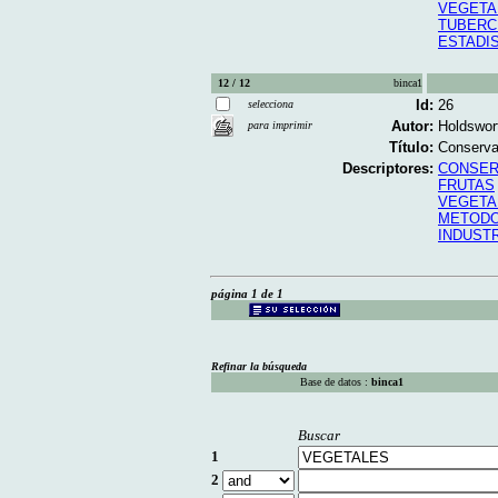
VEGETA
TUBERC
ESTADI
12 / 12
binca1
Id:
26
selecciona
Autor:
Holdswor
para imprimir
Título:
Conservac
Descriptores:
CONSER
FRUTAS
VEGETA
METODO
INDUST
página 1 de 1
Refinar la búsqueda
Base de datos :
binca1
Buscar
1
2