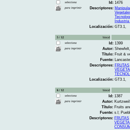
Id:
1476
selecciona
Descriptores:
Manipula
para imprimir
Vegetale
Tecnolog
Industria
Localización:
GT3.1,
5 / 12
binca1
Id:
1399
selecciona
Autor:
Shewfelt
para imprimir
Título:
Fruit & v
Fuente:
Lancaste
Descriptores:
FRUTAS
VEGETA
TECNOL
Localización:
GT3.1,
6 / 12
binca1
Id:
1387
selecciona
Autor:
Kurtzweil
para imprimir
Título:
Fruits an
Fuente:
s.l; Pueb
Descriptores:
FRUTAS
VEGETA
CONSUM