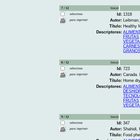
7 / 12
binca1
Id:
1318
selecciona
Autor:
Leibman,
para imprimir
Título:
Healthy f
Descriptores:
ALIMEN
FRUTAS
VEGETA
CARNES
GRANO
8 / 12
binca1
Id:
723
selecciona
Autor:
Canada. 
para imprimir
Título:
Home dryi
Descriptores:
ALIMEN
DESHID
TECNOL
FRUTAS
VEGETA
9 / 12
binca1
Id:
347
selecciona
Autor:
Shahidi,
para imprimir
Título:
Food phen