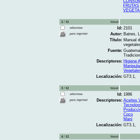
CONSUM
FRUTAS
VEGETA
2 / 12
binca1
Id:
2101
selecciona
Autor:
Batres, L
para imprimir
Título:
Manual d
vegetales
Fuente:
Guatemal
Tradicio
Descriptores:
Higiene A
Manipula
Vegetale
Localización:
GT3.1,
3 / 12
binca1
Id:
1986
selecciona
Descriptores:
Aceites 
para imprimir
Tecnolog
Producci
Coco
Maní
Localización:
GT3.1,
4 / 12
binca1