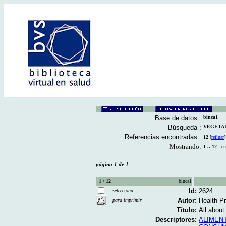
Base de datos :
binca1
Búsqueda :
VEGETALES
Referencias encontradas :
12
[
refinar
]
Mostrando:
1 .. 12
en 
página 1 de 1
1 / 12
binca1
Id:
2624
selecciona
Autor:
Health P
para imprimir
Título:
All about
Descriptores:
ALIMEN