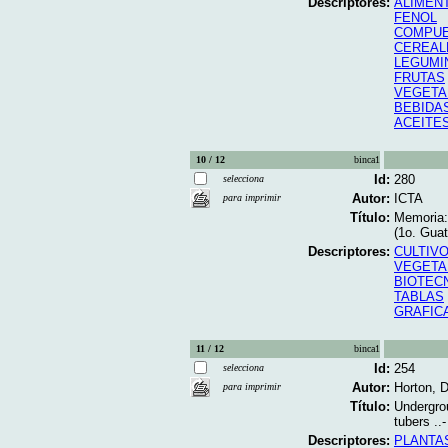
Descriptores:
ALIMEN
FENOL
COMPUE
CEREAL
LEGUMI
FRUTAS
VEGETA
BEBIDA
ACEITE
10 / 12
binca1
Id:
280
selecciona
Autor:
ICTA
para imprimir
Título:
Memoria:
(1o. Guat
Descriptores:
CULTIVO
VEGETA
BIOTEC
TABLAS
GRAFIC
11 / 12
binca1
Id:
254
selecciona
Autor:
Horton, 
para imprimir
Título:
Undergrou
tubers ..-
Descriptores:
PLANTA