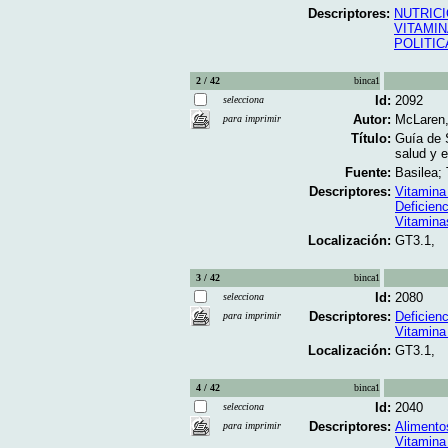
Descriptores:
NUTRIC
VITAMIN
POLITIC
2 / 42
binca1
Id:
2092
selecciona
Autor:
McLaren,
para imprimir
Título:
Guía de 
salud y 
Fuente:
Basilea;
Descriptores:
Vitamina
Deficien
Vitamina
Localización:
GT3.1,
3 / 42
binca1
Id:
2080
selecciona
Descriptores:
Deficien
para imprimir
Vitamina
Localización:
GT3.1,
4 / 42
binca1
Id:
2040
selecciona
Descriptores:
Alimento
para imprimir
Vitamina