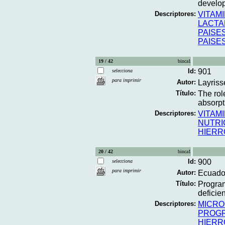
develop
Descriptores:
VITAMI
LACTA
PAISE
PAISE
19 / 42
binca1
Id:
901
selecciona
para imprimir
Autor:
Layriss
Título:
The rol
absorpti
Descriptores:
VITAMI
NUTRI
HIERR
20 / 42
binca1
Id:
900
selecciona
para imprimir
Autor:
Ecuador
Título:
Program
deficie
Descriptores:
MICRO
PROGR
HIERR