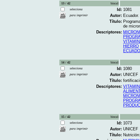
13 / 42
binca1
Id:
1081
selecciona
Autor:
Ecuador. 
para imprimir
Título:
Programa 
de micron
Descriptores:
MICRON
PROGRA
VITAMIN
HIERRO
ECUAD
14 / 42
binca1
Id:
1080
selecciona
Autor:
UNICEF
para imprimir
Título:
fortifica
Descriptores:
VITAMIN
ALIMEN
MICRON
PROGRA
PRODUC
15 / 42
binca1
Id:
1073
selecciona
Autor:
UNICEF
para imprimir
Título:
Nutrición