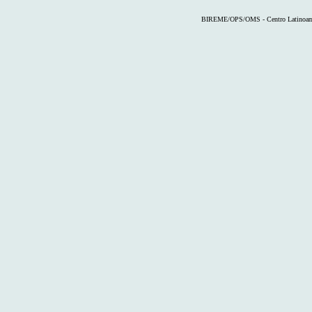
BIREME/OPS/OMS - Centro Latinoameri