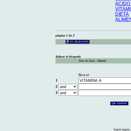
ACIDO
VITAMI
DIETA
ALIME
página 1 de 3
Refinar la búsqueda
Base de datos :
binca1
Buscar
1
2
3
Search engine