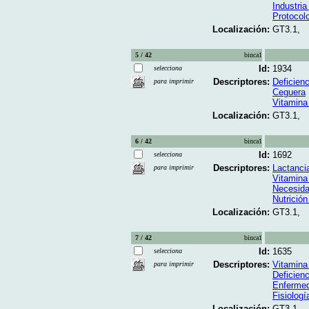
Industria
Protocol
Localización:
GT3.1,
5 / 42
binca1
Id:
1934
selecciona
Descriptores:
Deficien
para imprimir
Ceguera
Vitamina
Localización:
GT3.1,
6 / 42
binca1
Id:
1692
selecciona
Descriptores:
Lactanci
para imprimir
Vitamina
Necesida
Nutrición 
Localización:
GT3.1,
7 / 42
binca1
Id:
1635
selecciona
Descriptores:
Vitamina
para imprimir
Deficien
Enfermed
Fisiologí
Localización:
GT3.1,