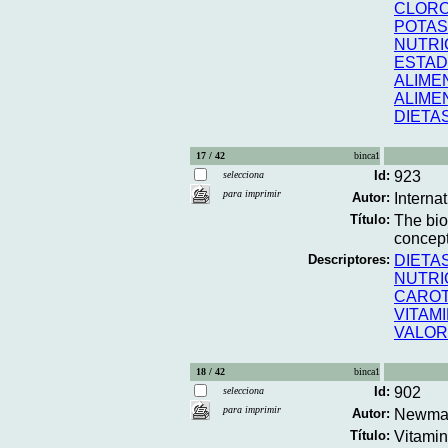
CLOR
POTAS
NUTRI
ESTAD
ALIME
ALIME
DIETA
17 / 42
binca1
Id:
923
selecciona
para imprimir
Autor:
Interna
Título:
The biov
concepts
Descriptores:
DIETA
NUTRI
CARO
VITAMI
VALOR
18 / 42
binca1
Id:
902
selecciona
para imprimir
Autor:
Newman
Título:
Vitamin