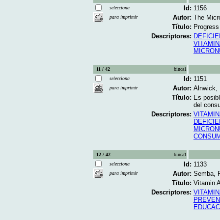
Id:
1156
selecciona
Autor:
The Micro
para imprimir
Título:
Progress 
Descriptores:
DEFICIE
VITAMIN
MICRON
11 / 42
binca1
Id:
1151
selecciona
Autor:
Alnwick, 
para imprimir
Título:
Es posibl
del consu
Descriptores:
VITAMIN
DEFICIE
MICRON
CONSUM
12 / 42
binca1
Id:
1133
selecciona
Autor:
Semba, R
para imprimir
Título:
Vitamin A
Descriptores:
VITAMIN
PREVEN
EDUCAC