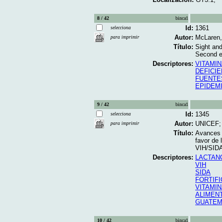
8 / 42
binca1
Id:
1361
selecciona
Autor:
McLaren, 
para imprimir
Título:
Sight and
Second ed
Descriptores:
VITAMIN
DEFICIE
FUENTES
EPIDEM
9 / 42
binca1
Id:
1345
selecciona
Autor:
UNICEF
para imprimir
Título:
Avances 
favor de 
VIH/SIDA.
Descriptores:
LACTAN
VIH
SIDA
FORTIF
VITAMIN
ALIMEN
GUATEM
10 / 42
binca1