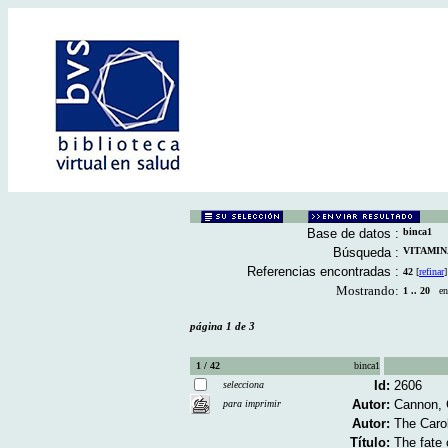
Base de datos :
binca1
Búsqueda :
VITAMINA 
Referencias encontradas :
42
[
refinar
]
Mostrando:
1 .. 20
en 
página 1 de 3
1 / 42
binca1
Id:
2606
selecciona
Autor:
Cannon, 
para imprimir
Autor:
The Carol
Título:
The fate 