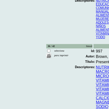
Descriptores:
NUTRIC
EDUCAC
COMUNI
MANUAL
ALIMEN
MUJERE
ADOLES
NIÑOS
ALIMEN
VITAMIN
YODO
16 / 42
binca1
Id:
997
selecciona
para imprimir
Autor:
Brown, 
Título:
Present
Descriptores:
NUTRI
MACR
MICRO
VITAMI
VITAMI
VITAMI
VITAMI
CALCI
MAGNE
SODIO