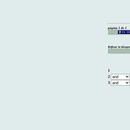
página 1 de 1
Refinar la búsqu
1
2
3