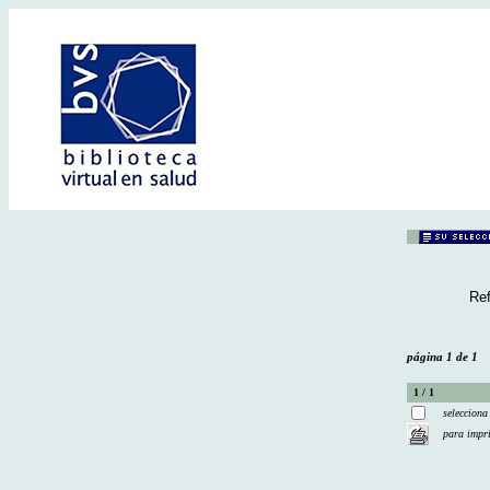
Ref
página 1 de 1
1 / 1
selecciona
para impr