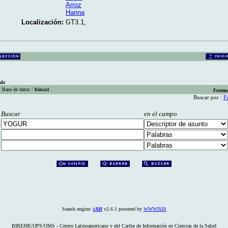
Arroz
Harina
Localización:
GT3.1,
eda
Base de datos :
binca1
Formu
Buscar por :
F
Buscar
en el campo
Search engine:
iAH
v2.6.1 powered by
WWWISIS
BIREME/OPS/OMS - Centro Latinoamericano y del Caribe de Información en Ciencias de la Salud