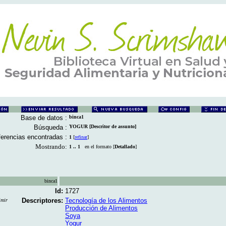
Base de datos :
binca1
Búsqueda :
YOGUR [Descritor de assunto]
erencias encontradas :
1
[
refinar
]
Mostrando:
1 .. 1
en el formato [
Detallado
]
binca1
Id:
1727
Descriptores:
Tecnología de los Alimentos
imir
Producción de Alimentos
Soya
Yogur