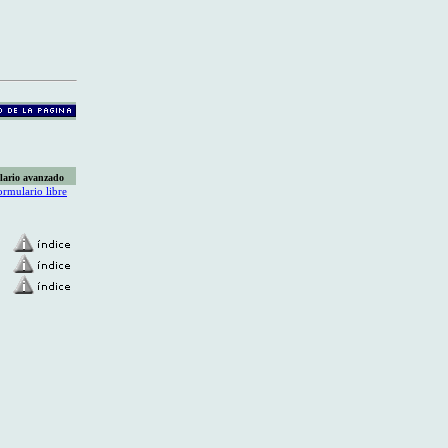
lario avanzado
ormulario libre