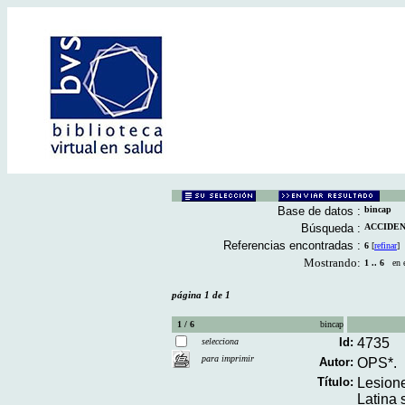
Base de datos :
bincap
Búsqueda :
ACCIDENT
Referencias encontradas :
6
[
refinar
]
Mostrando:
1 .. 6
en el
página 1 de 1
1 / 6
bincap
Id:
4735
selecciona
para imprimir
Autor:
OPS*.
Título:
Lesione
Latina 