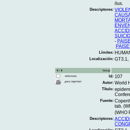
ilus.
Descriptores:
VIOLE
CAUSA
MORTA
ENVE
ACCID
SUICI
-
PAIS
PAIS
Límites:
HUMA
Localización:
GT3.1,
6 / 6
bincap
Id:
107
selecciona
para imprimir
Autor:
World H
Título:
epidemi
Confere
Fuente:
Copenha
tab. (W
(WHO Re
Descriptores:
ACCID
CONG