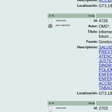
Descriptores:
ACCID
Localización:
GT3.1/
3 / 6
bincap
Id:
4726
selecciona
para imprimir
Autor:
OMS*.
Título:
Informe
futuro ..
Fuente:
Ginebra
Descriptores:
SALUD
PREST
ATENC
JUSTI
SINDR
POLIOM
ENFER
ENFE
ACCID
TABAQ
Localización:
GT3.1/
4 / 6
bincap
Id:
2703
selecciona