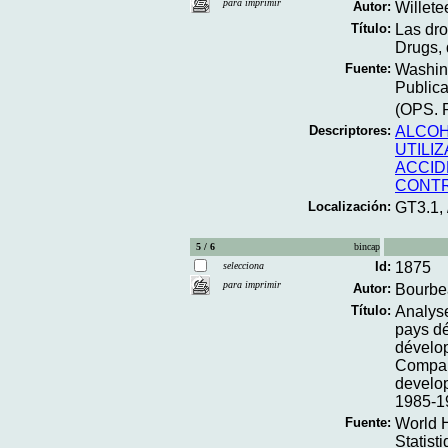
para imprimir
Autor:
Willete
Título:
Las dro
Drugs, 
Fuente:
Washing
Publica
(OPS. P
Descriptores:
ALCO
UTILI
ACCID
CONTR
Localización:
GT3.1,
5 / 6
bincap
Id:
1875
selecciona
para imprimir
Autor:
Bourbe
Título:
Analyse
pays d
dévelop
Compara
develop
1985-1
Fuente:
World H
Statist