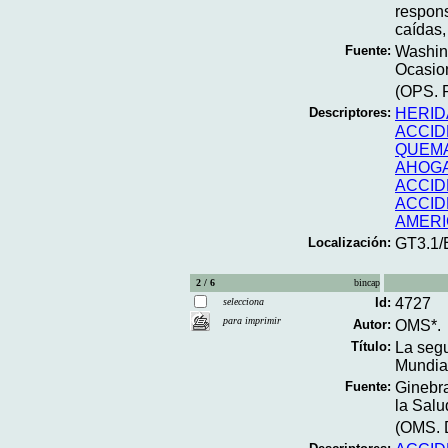
respons
caídas,
Fuente:
Washing
Ocasion
(OPS. P
Descriptores:
HERID
ACCID
QUEM
AHOG
ACCID
ACCID
AMERI
Localización:
GT3.1/
2 / 6
bincap
Id:
4727
selecciona
para imprimir
Autor:
OMS*.
Título:
La segu
Mundial
Fuente:
Ginebra
la Salu
(OMS. D