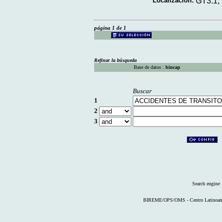
Localización:
GT3.1,
página 1 de 1
Refinar la búsqueda
Base de datos :
bincap
Buscar
1
2
3
Search engine
BIREME/OPS/OMS - Centro Latinoameri