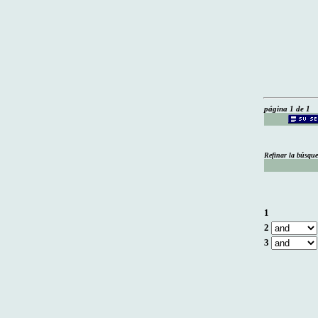
página 1 de 1
Refinar la búsqu
1
2
3