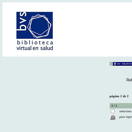
Ref
página 1 de 1
1 / 1
selecciona
para impr