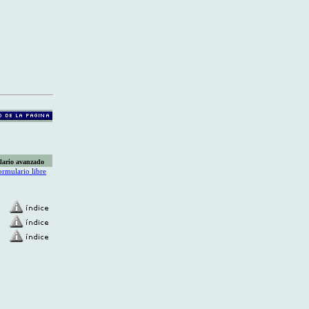
lario avanzado
ormulario libre