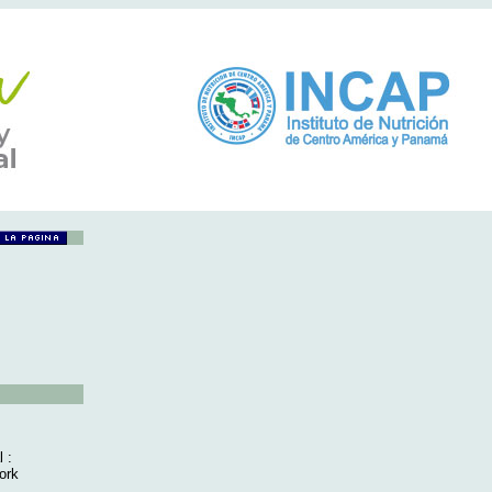
 :
ork