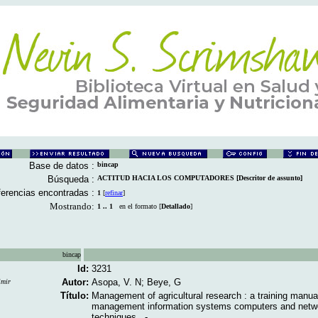
Base de datos :
bincap
Búsqueda :
ACTITUD HACIA LOS COMPUTADORES [Descritor de assunto]
erencias encontradas :
1
[
refinar
]
Mostrando:
1 .. 1
en el formato [
Detallado
]
bincap
Id:
3231
Autor:
Asopa, V. N; Beye, G
imir
Título:
Management of agricultural research : a training manual
management information systems computers and netw
techniques ..-