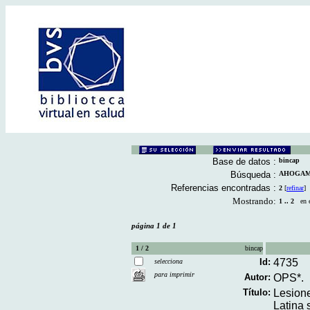
Base de datos :
bincap
Búsqueda :
AHOGAMIE
Referencias encontradas :
2
[
refinar
]
Mostrando:
1 .. 2
en el
página 1 de 1
1 / 2
bincap
Id:
4735
selecciona
para imprimir
Autor:
OPS*.
Título:
Lesione
Latina 