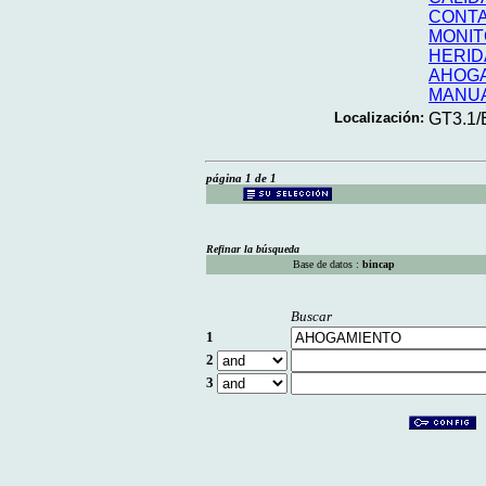
CONTA
MONIT
HERID
AHOG
MANU
Localización:
GT3.1
página 1 de 1
Refinar la búsqueda
Base de datos :
bincap
Buscar
1
2
3