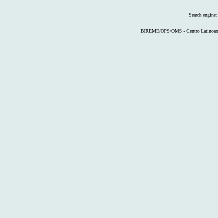
Search engine
BIREME/OPS/OMS - Centro Latinoameri