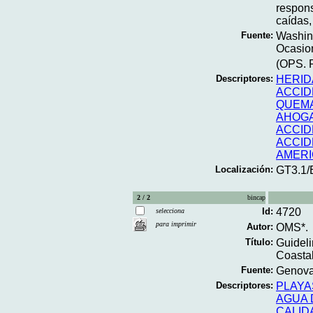
respons
caídas,
Fuente:
Washing
Ocasion
(OPS. P
Descriptores:
HERID
ACCID
QUEM
AHOG
ACCID
ACCID
AMERI
Localización:
GT3.1/
2 / 2
bincap
Id:
4720
selecciona
para imprimir
Autor:
OMS*.
Título:
Guideli
Coastal
Fuente:
Genova;
Descriptores:
PLAYA
AGUA 
CALID