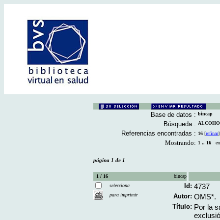
Base de datos :
bincap
Búsqueda :
ALCOHOLI
Referencias encontradas :
16
[
refinar
]
Mostrando:
1 .. 16
en 
página 1 de 1
1 / 16
bincap
Id:
4737
selecciona
para imprimir
Autor:
OMS*.
Título:
Por la s
exclusió