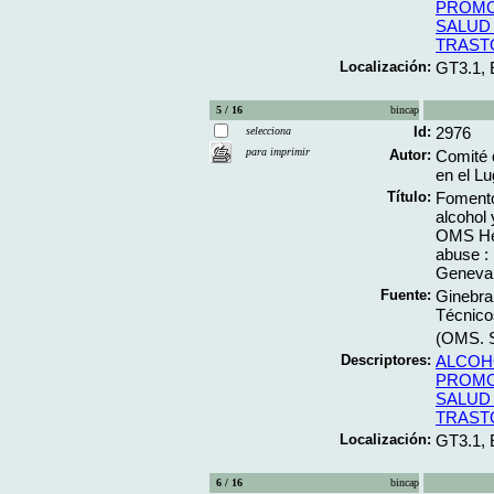
PROMO
SALUD
TRAST
Localización:
GT3.1, 
5 / 16
bincap
Id:
2976
selecciona
para imprimir
Autor:
Comité 
en el Lu
Título:
Fomento 
alcohol 
OMS Hea
abuse :
Geneva 
Fuente:
Ginebra
Técnico
(OMS. S
Descriptores:
ALCOH
PROMO
SALUD
TRAST
Localización:
GT3.1,
6 / 16
bincap