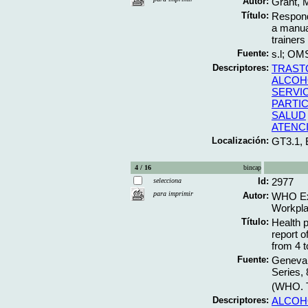
Autor:
Grant, 
Título:
Respond
a manual
trainers 
Fuente:
s.l; OMS
Descriptores:
TRAST
ALCOH
SERVI
PARTI
SALUD
ATENC
Localización:
GT3.1,
4 / 16
bincap
Id:
2977
selecciona
para imprimir
Autor:
WHO Exp
Workpla
Título:
Health p
report 
from 4 
Fuente:
Geneva;
Series, 
(WHO. T
Descriptores:
ALCOH