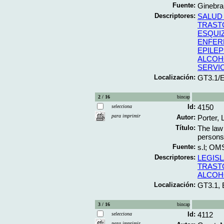
Fuente:
Ginebra;
Descriptores:
SALUD
TRAST
ESQUI
ENFER
EPILEP
ALCOH
SERVI
Localización:
GT3.1/
2 / 16
bincap
Id:
4150
selecciona
para imprimir
Autor:
Porter, 
Título:
The law
persons:
Fuente:
s.l; OMS
Descriptores:
LEGIS
TRAST
ALCOH
Localización:
GT3.1,
3 / 16
bincap
Id:
4112
selecciona
para imprimir