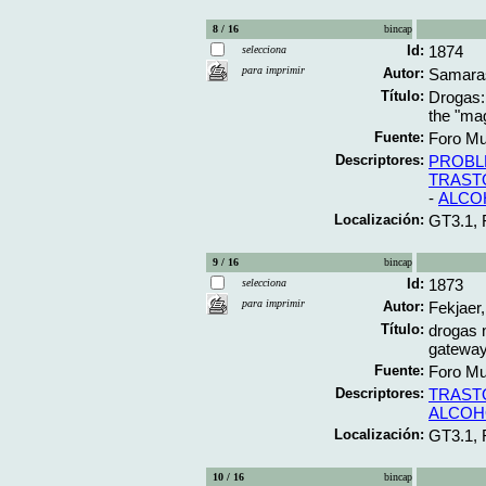
8 / 16
bincap
Id:
1874
selecciona
para imprimir
Autor:
Samaras
Título:
Drogas:
the "ma
Fuente:
Foro Mun
Descriptores:
PROBL
TRAST
-
ALCO
Localización:
GT3.1,
9 / 16
bincap
Id:
1873
selecciona
para imprimir
Autor:
Fekjaer
Título:
drogas n
gateway
Fuente:
Foro Mun
Descriptores:
TRAST
ALCOH
Localización:
GT3.1,
10 / 16
bincap