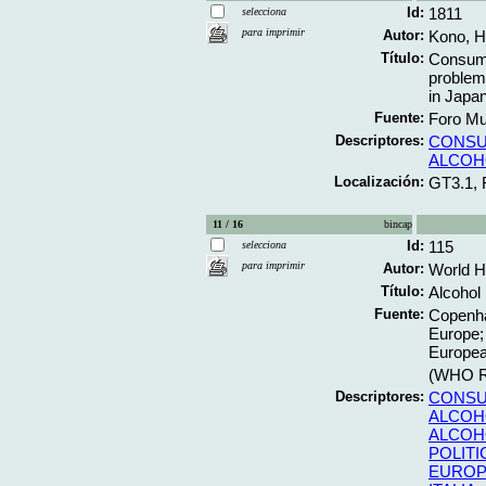
Id:
1811
selecciona
para imprimir
Autor:
Kono, Hi
Título:
Consumo
problem
in Japa
Fuente:
Foro Mun
Descriptores:
CONSU
ALCOH
Localización:
GT3.1,
11 / 16
bincap
Id:
115
selecciona
para imprimir
Autor:
World H
Título:
Alcohol 
Fuente:
Copenha
Europe;
Europea
(WHO Re
Descriptores:
CONSU
ALCOH
ALCOH
POLITI
EUROP