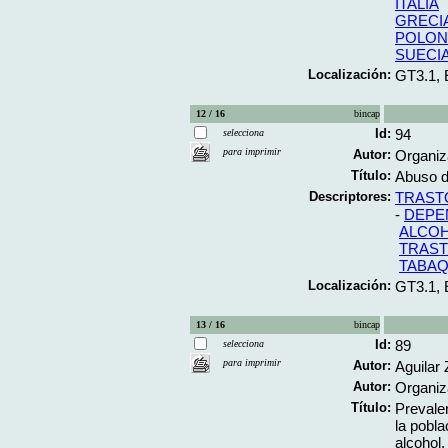
ITALIA
GRECI
POLON
SUECI
Localización:
GT3.1,
12 / 16
bincap
Id:
94
selecciona
para imprimir
Autor:
Organiz
Título:
Abuso d
Descriptores:
TRAST
-
DEPE
ALCO
TRAST
TABA
Localización:
GT3.1,
13 / 16
bincap
Id:
89
selecciona
para imprimir
Autor:
Aguilar 
Autor:
Organiz
Título:
Prevalen
la pobla
alcohol,