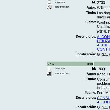
Id:
2703
selecciona
para imprimir
Autor:
Willetee
Título:
Las drog
driver a
Fuente:
Washing
Científi
(OPS. Pu
Descriptores:
ALCOH
UTILI
ACCID
CONTR
Localización:
GT3.1,
7 / 16
bincap
Id:
1903
selecciona
para imprimir
Autor:
Kono, Hi
Título:
Consumo
problem
in Japa
Fuente:
Foro Mun
Descriptores:
CONSU
ALCOH
Localización:
GT3.1,