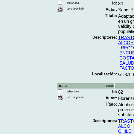
Id:
84
selecciona
para imprimir
Autor:
Sandi Es
Título:
Adaptaci
en un gr
validity
populat
Descriptores:
TRAST
ALCOH
-
RECO
ENCUE
COSTA
SALUD
FACT
Localización:
GT3.1,
16 / 16
bincap
Id:
82
selecciona
para imprimir
Autor:
Florenz
Título:
Alcohol
prevenci
substan
Descriptores:
TRAST
ALCOH
CHILE