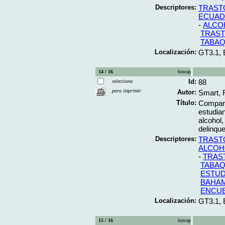
Descriptores:
TRAST
ECUA
-
ALCO
TRAST
TABA
Localización:
GT3.1,
14 / 16
bincap
Id:
88
selecciona
para imprimir
Autor:
Smart, 
Título:
Compara
estudia
alcohol
delinqu
Descriptores:
TRAST
ALCOH
-
TRAS
TABA
ESTUD
BAHA
ENCUE
Localización:
GT3.1,
15 / 16
bincap