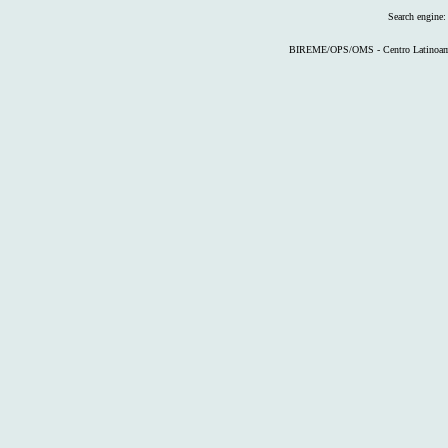
Search engine
BIREME/OPS/OMS - Centro Latinoameri