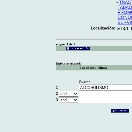
-
TRAS
TABA
PROMO
CONDU
SERVI
Localización:
GT3.1,
página 1 de 1
Refinar la búsqueda
Base de datos :
bincap
Buscar
1
2
3