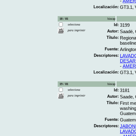
-
AMER
Localización:
GT3.1, 
18 / 81
bincap
Id:
3199
selecciona
para imprimir
Autor:
Saadé, 
Título:
Regiona
baselin
Fuente:
Arlingto
Descriptores:
LAVAD
DESAR
-
AMER
Localización:
GT3.1, 
19 / 81
bincap
Id:
3181
selecciona
para imprimir
Autor:
Saade, 
Título:
First me
washing
Guatemal
Fuente:
Guatema
Descriptores:
JABON
LAVAD