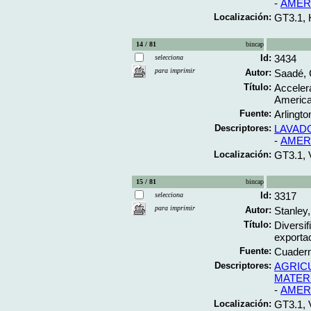
-
AMER
Localización:
GT3.1, 
14 / 81
bincap
Id:
3434
selecciona
para imprimir
Autor:
Saadé, 
Título:
Acceler
America 
Fuente:
Arlingto
Descriptores:
LAVAD
-
AMER
Localización:
GT3.1, 
15 / 81
bincap
Id:
3317
selecciona
para imprimir
Autor:
Stanley
Título:
Diversif
exporta
Fuente:
Cuadern
Descriptores:
AGRIC
MATER
-
AMER
Localización:
GT3.1, 