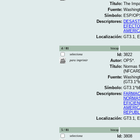
Título:
The Impac
Fuente:
Washingt
Símbolo:
ESP/OPS
Descriptores:
DESAS
EFECTO
AMERIC
Localización:
GT3.1, 
4 / 81
bincap
Id:
3822
selecciona
Autor:
OPS*.
para imprimir
Título:
Normas f
(NFCAR
Fuente:
Washingt
(GT3.1^
Símbolo:
GT3.1^b
Descriptores:
FARMAC
NORMAS
EFICIEN
AMERIC
REPUBL
Localización:
GT3.1, 
5 / 81
bincap
Id:
3808
selecciona