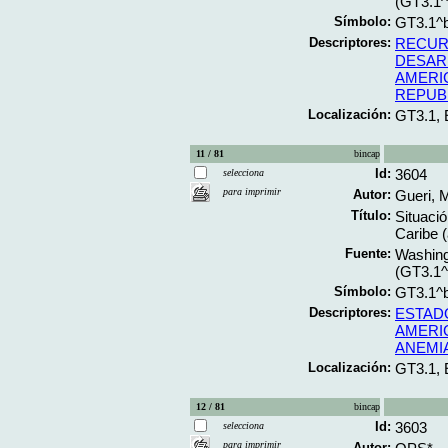
(GT3.1
Símbolo:
GT3.1^
Descriptores:
RECUR
DESAR
AMERI
REPUB
Localización:
GT3.1,
11 / 81
bincap
Id:
3604
selecciona
para imprimir
Autor:
Gueri, 
Título:
Situació
Caribe (
Fuente:
Washingt
(GT3.1
Símbolo:
GT3.1^
Descriptores:
ESTAD
AMERI
ANEMI
Localización:
GT3.1,
12 / 81
bincap
Id:
3603
selecciona
para imprimir
Autor: