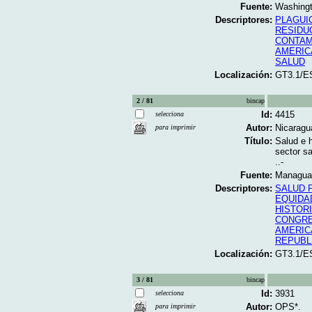
Fuente:
Washingto
Descriptores:
PLAGUI
RESIDU
CONTAM
AMERIC
SALUD
Localización:
GT3.1/E
2 / 81
bincap
Id:
4415
selecciona
Autor:
Nicaragu
para imprimir
Título:
Salud e h
sector s
..-
Fuente:
Managua;
Descriptores:
SALUD 
EQUIDA
HISTOR
CONGR
AMERIC
REPUBL
Localización:
GT3.1/E
3 / 81
bincap
Id:
3931
selecciona
Autor:
OPS*.
para imprimir