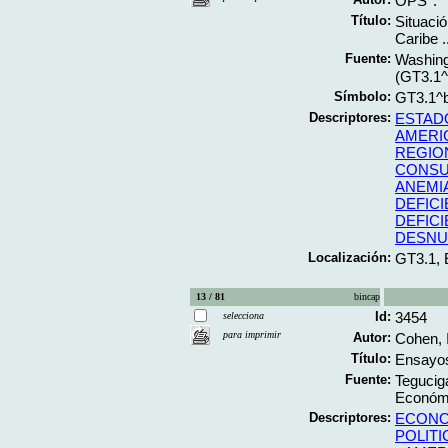
OPS*.
Título:
Situació
Caribe .
Fuente:
Washingt
(GT3.1
Símbolo:
GT3.1^
Descriptores:
ESTAD
AMERI
REGIO
CONSU
ANEMI
DEFIC
DEFICI
DESNU
Localización:
GT3.1,
13 / 81
bincap
Id:
3454
selecciona
para imprimir
Autor:
Cohen, 
Título:
Ensayos
Fuente:
Tegucig
Económi
Descriptores:
ECONO
POLITI