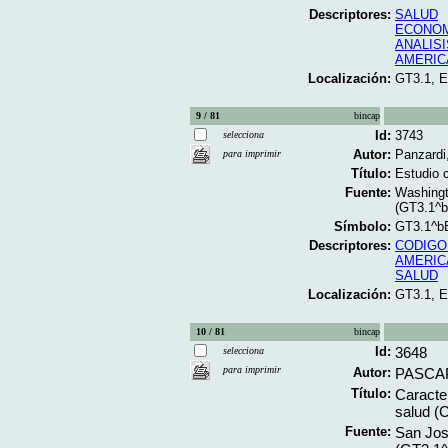
Descriptores:
SALUD
ECONO
ANALIS
AMERIC
Localización:
GT3.1, 
9 / 81
bincap
Id:
3743
selecciona
Autor:
Panzardi
para imprimir
Título:
Estudio 
Fuente:
Washingt
(GT3.1^
Símbolo:
GT3.1^b
Descriptores:
CODIGO
AMERIC
SALUD
Localización:
GT3.1, 
10 / 81
bincap
Id:
3648
selecciona
para imprimir
Autor:
PASCAP
Título:
Caracte
salud (
Fuente:
San Jos