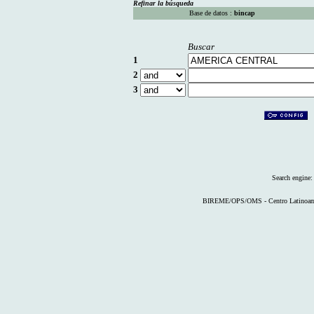
Refinar la búsqueda
Base de datos :
bincap
Buscar
1
2
3
Search engine
BIREME/OPS/OMS - Centro Latinoameri