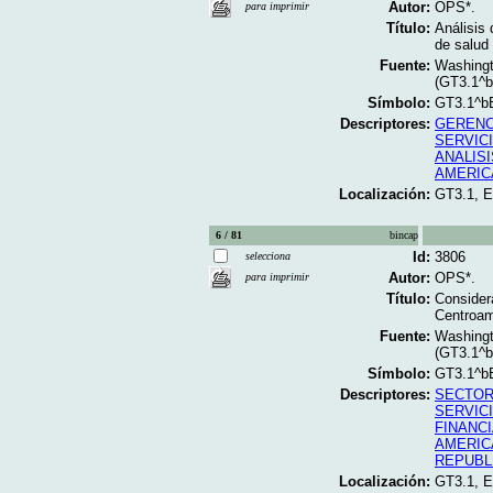
Autor:
OPS*.
para imprimir
Título:
Análisis 
de salud 
Fuente:
Washingt
(GT3.1^
Símbolo:
GT3.1^b
Descriptores:
GERENC
SERVIC
ANALISI
AMERIC
Localización:
GT3.1, 
6 / 81
bincap
Id:
3806
selecciona
Autor:
OPS*.
para imprimir
Título:
Considera
Centroam
Fuente:
Washingt
(GT3.1^
Símbolo:
GT3.1^b
Descriptores:
SECTOR
SERVIC
FINANC
AMERIC
REPUBL
Localización:
GT3.1, 