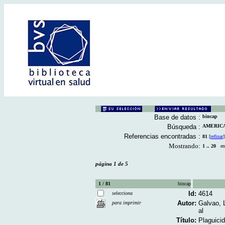
Base de datos :
bincap
Búsqueda :
AMERICA 
Referencias encontradas :
81
[
refinar
]
Mostrando:
1 .. 20
en 
página 1 de 5
1 / 81
bincap
Id:
4614
selecciona
Autor:
Galvao, 
para imprimir
al
Título:
Plaguicid