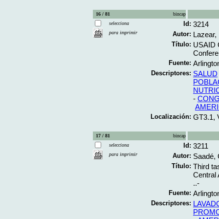
16 / 81
bincap
Id:
3214
selecciona
para imprimir
Autor:
Lazear,
Título:
USAID C
Confere
Fuente:
Arlingto
Descriptores:
SALUD
POBLA
NUTRI
-
CONG
AMERI
Localización:
GT3.1, 
17 / 81
bincap
Id:
3211
selecciona
para imprimir
Autor:
Saadé, 
Título:
Third t
Central
..-
Fuente:
Arlingto
Descriptores:
LAVAD
PROMO