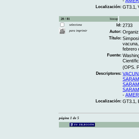
-
AMER
Localización:
GT3.1, 
20 / 81
bincap
Id:
2733
selecciona
para imprimir
Autor:
Organiz
Título:
Simposi
vacuna,
febrero 
Fuente:
Washing
Científi
(OPS. Pu
Descriptores:
VACUN
SARAM
SARAM
SARAM
-
AMER
Localización:
GT3.1,
página 1 de 5