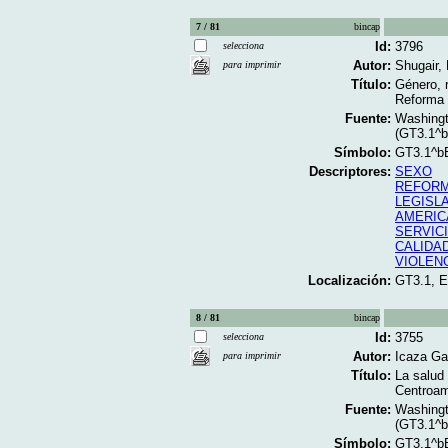
7 / 81
bincap
Id:
3796
selecciona
Autor:
Shugair,
para imprimir
Título:
Género, 
Reforma 
Fuente:
Washingt
(GT3.1^
Símbolo:
GT3.1^b
Descriptores:
SEXO
REFORM
LEGISL
AMERIC
SERVIC
CALIDA
VIOLEN
Localización:
GT3.1, 
8 / 81
bincap
Id:
3755
selecciona
Autor:
Icaza Gal
para imprimir
Título:
La salud 
Centroamé
Fuente:
Washingt
(GT3.1^
Símbolo:
GT3.1^b