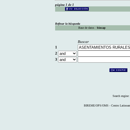
página 1 de 1
Refinar la búsqueda
Base de datos :
bincap
Buscar
1
2
3
Search engine
BIREME/OPS/OMS - Centro Latinoameri