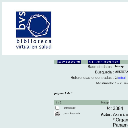
Base de datos :
bincap
Búsqueda :
ASENTAMI
Referencias encontradas :
2
[
refinar
]
Mostrando:
1 .. 2
en el
página 1 de 1
1 / 2
bincap
Id:
3384
selecciona
para imprimir
Autor:
Asociac
*.Organ
Panamer