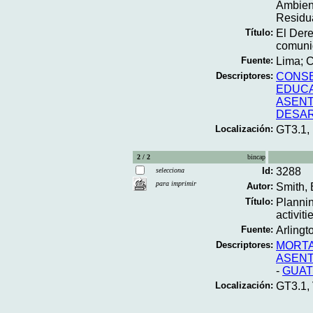
Ambien
Residu
Título:
El Dere
comunid
Fuente:
Lima; C
Descriptores:
CONSE
EDUCA
ASENT
DESAR
Localización:
GT3.1,
2 / 2
bincap
Id:
3288
selecciona
para imprimir
Autor:
Smith, 
Título:
Plannin
activit
Fuente:
Arlingt
Descriptores:
MORTA
ASENT
-
GUAT
Localización:
GT3.1,