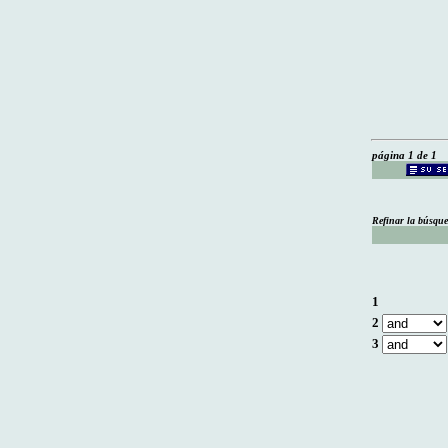
página 1 de 1
Refinar la búsqu
1
2
3