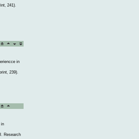
nt, 241).
eriencce in
rint, 239).
 in
RI. Research