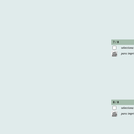
7 / 8
selecciona
para impr
8 / 8
selecciona
para impr