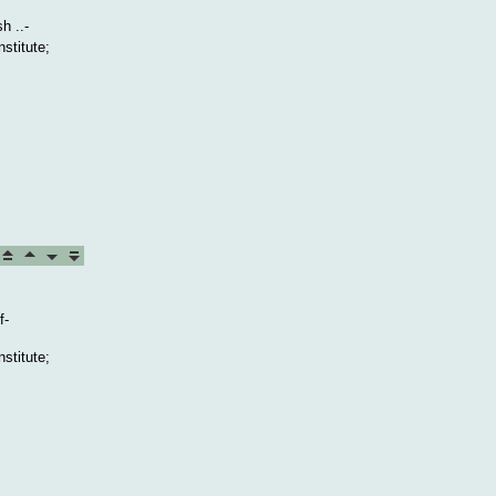
h ..-
stitute;
f-
stitute;