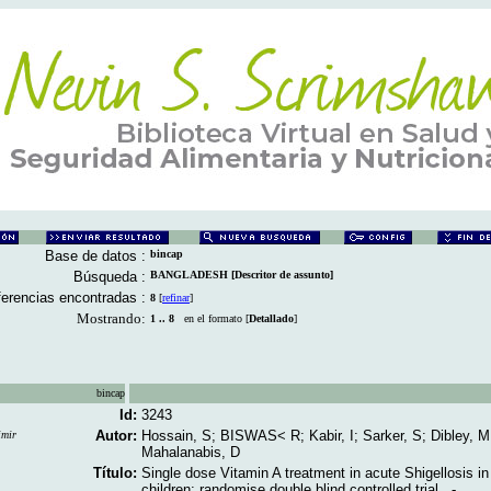
Base de datos :
bincap
Búsqueda :
BANGLADESH [Descritor de assunto]
erencias encontradas :
8
[
refinar
]
Mostrando:
1 .. 8
en el formato [
Detallado
]
bincap
Id:
3243
Autor:
Hossain, S; BISWAS< R; Kabir, I; Sarker, S; Dibley, M
imir
Mahalanabis, D
Título:
Single dose Vitamin A treatment in acute Shigellosis i
children: randomise double blind controlled trial ..-