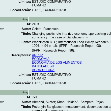
Límites:
ESTUDIO COMPARATIVO
HUMANO
Localización:
GT3.1, TX/341/R311/98
bincap
Id:
2163
Autor:
Goletti, Francesco
imir
Título:
Changing public role in a rice economy approaching sel
sufficiency: the case of Bangladesh ..-
Fuente:
Washington D. C; International Food Policy Research In
1994. ix,94 p. tab. (IFPRI. Research Report, 98).
(IFPRI. Research Report, 98).
Descriptores:
ARROZ
ECONOMIA
ECONOMIA DE LOS ALIMENTOS
BANGLADESH
AGRICULTURA
Límites:
ESTUDIO COMPARATIVO
HUMANO
Localización:
GT3.1, TX/341/R311/98
bincap
Id:
791
Autor:
Ahmend, Akhter; Khan, Haider A; Sampath, Rajan
imir
Título:
Povertyin Bangladesh: measurement, decomposition a
intemporal comparison ..-