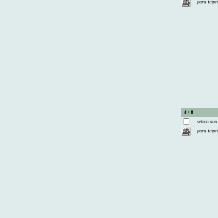
para impr
4 / 8
selecciona
para impr