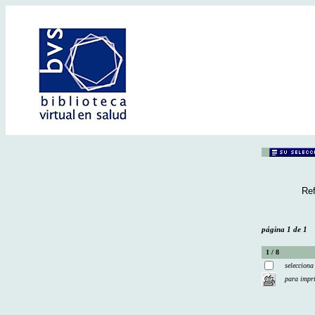
Ref
página 1 de 1
1 / 8
selecciona
para impr