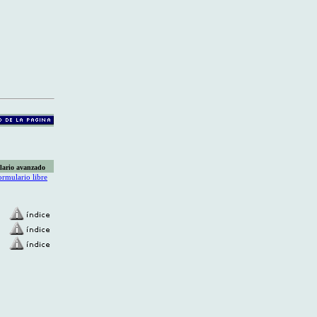
lario avanzado
ormulario libre