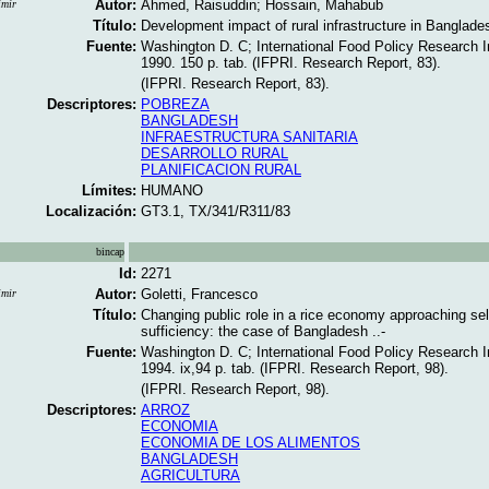
Autor:
Ahmed, Raisuddin; Hossain, Mahabub
imir
Título:
Development impact of rural infrastructure in Banglades
Fuente:
Washington D. C; International Food Policy Research In
1990. 150 p. tab. (IFPRI. Research Report, 83).
(IFPRI. Research Report, 83).
Descriptores:
POBREZA
BANGLADESH
INFRAESTRUCTURA SANITARIA
DESARROLLO RURAL
PLANIFICACION RURAL
Límites:
HUMANO
Localización:
GT3.1, TX/341/R311/83
bincap
Id:
2271
Autor:
Goletti, Francesco
imir
Título:
Changing public role in a rice economy approaching sel
sufficiency: the case of Bangladesh ..-
Fuente:
Washington D. C; International Food Policy Research In
1994. ix,94 p. tab. (IFPRI. Research Report, 98).
(IFPRI. Research Report, 98).
Descriptores:
ARROZ
ECONOMIA
ECONOMIA DE LOS ALIMENTOS
BANGLADESH
AGRICULTURA