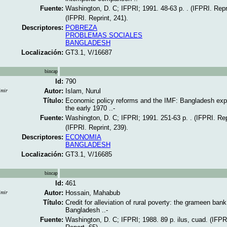
Fuente:
Washington, D. C; IFPRI; 1991. 48-63 p. . (IFPRI. Repri
(IFPRI. Reprint, 241).
Descriptores:
POBREZA
PROBLEMAS SOCIALES
BANGLADESH
Localización:
GT3.1, V/16687
bincap
Id:
790
Autor:
Islam, Nurul
imir
Título:
Economic policy reforms and the IMF: Bangladesh exp
the early 1970 ..-
Fuente:
Washington, D. C; IFPRI; 1991. 251-63 p. . (IFPRI. Rep
(IFPRI. Reprint, 239).
Descriptores:
ECONOMIA
BANGLADESH
Localización:
GT3.1, V/16685
bincap
Id:
461
Autor:
Hossain, Mahabub
imir
Título:
Credit for alleviation of rural poverty: the grameen bank
Bangladesh ..-
Fuente:
Washington, D. C; IFPRI; 1988. 89 p. ilus, cuad. (IFP