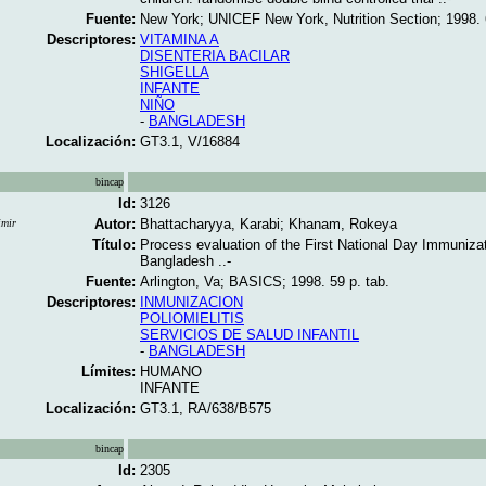
Fuente:
New York; UNICEF New York, Nutrition Section; 1998. 6
Descriptores:
VITAMINA A
DISENTERIA BACILAR
SHIGELLA
INFANTE
NIÑO
-
BANGLADESH
Localización:
GT3.1, V/16884
bincap
Id:
3126
Autor:
Bhattacharyya, Karabi; Khanam, Rokeya
imir
Título:
Process evaluation of the First National Day Immuniza
Bangladesh ..-
Fuente:
Arlington, Va; BASICS; 1998. 59 p. tab.
Descriptores:
INMUNIZACION
POLIOMIELITIS
SERVICIOS DE SALUD INFANTIL
-
BANGLADESH
Límites:
HUMANO
INFANTE
Localización:
GT3.1, RA/638/B575
bincap
Id:
2305