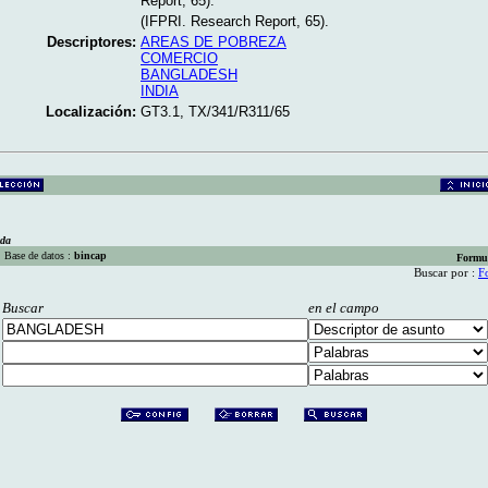
Report, 65).
(IFPRI. Research Report, 65).
Descriptores:
AREAS DE POBREZA
COMERCIO
BANGLADESH
INDIA
Localización:
GT3.1, TX/341/R311/65
eda
Base de datos :
bincap
Formu
Buscar por :
F
Buscar
en el campo