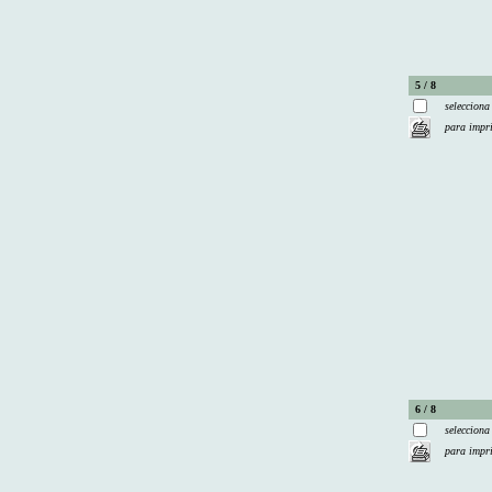
5 / 8
selecciona
para impr
6 / 8
selecciona
para impr