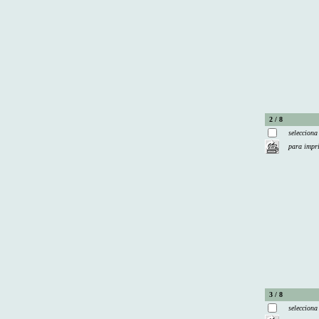
2 / 8
selecciona
para impr
3 / 8
selecciona