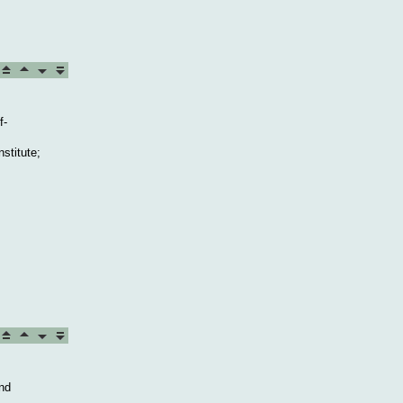
f-
stitute;
nd