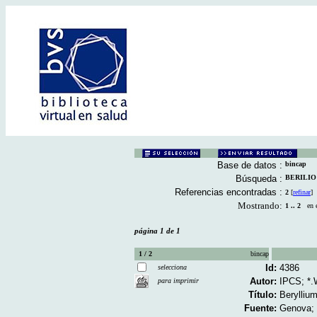
Base de datos :
bincap
Búsqueda :
BERILIO [
Referencias encontradas :
2
[
refinar
]
Mostrando:
1 .. 2
en el
página 1 de 1
1 / 2
bincap
Id:
4386
selecciona
Autor:
IPCS; *
para imprimir
Título:
Berylliu
Fuente:
Genova; 