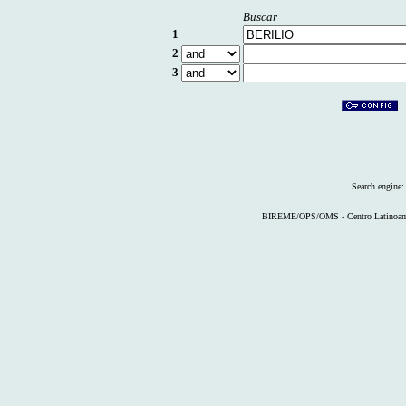
Buscar
1
2
3
Search engine
BIREME/OPS/OMS - Centro Latinoameri