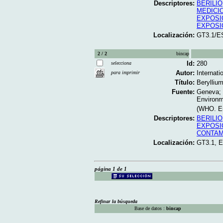
Descriptores:
BERILIO
MEDICI
EXPOSI
EXPOSI
Localización:
GT3.1/E
2 / 2
bincap
Id:
280
selecciona
Autor:
Internat
para imprimir
Título:
Beryllium
Fuente:
Geneva; 
Environme
(WHO. En
Descriptores:
BERILIO
EXPOSI
CONTAM
Localización:
GT3.1, 
página 1 de 1
Refinar la búsqueda
Base de datos :
bincap