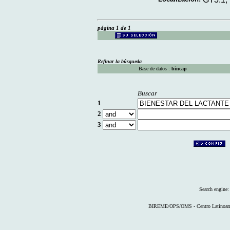
página 1 de 1
Refinar la búsqueda
Base de datos :
bincap
Buscar
1
2
3
Search engine
BIREME/OPS/OMS - Centro Latinoameri