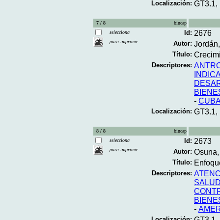
Localización:
GT3.1,
7 / 8
bincap
Id:
2676
selecciona
para imprimir
Autor:
Jordán,
Título:
Crecimi
Descriptores:
ANTR
INDIC
DESAR
BIENE
-
CUB
Localización:
GT3.1,
8 / 8
bincap
Id:
2673
selecciona
para imprimir
Autor:
Osuna, 
Título:
Enfoque
Descriptores:
ATENC
SALUD
CONTR
BIENE
-
AMER
Localización:
GT3.1,