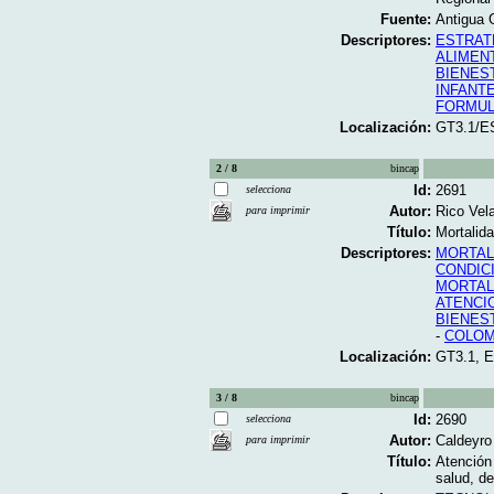
Fuente:
Antigua 
Descriptores:
ESTRAT
ALIMEN
BIENES
INFANT
FORMUL
Localización:
GT3.1/E
2 / 8
bincap
Id:
2691
selecciona
Autor:
Rico Vel
para imprimir
Título:
Mortalida
Descriptores:
MORTAL
CONDIC
MORTAL
ATENCI
BIENES
-
COLOM
Localización:
GT3.1, 
3 / 8
bincap
Id:
2690
selecciona
Autor:
Caldeyro 
para imprimir
Título:
Atención 
salud, d