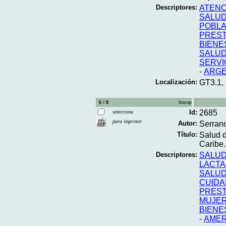
Descriptores:
ATENC
SALUD
POBLA
PREST
BIENE
SALU
SERVI
-
ARGE
Localización:
GT3.1,
6 / 8
bincap
Id:
2685
selecciona
para imprimir
Autor:
Serrano
Título:
Salud d
Caribe.
Descriptores:
SALUD
LACTA
SALUD
CUIDA
PREST
MUJE
BIENE
-
AMER