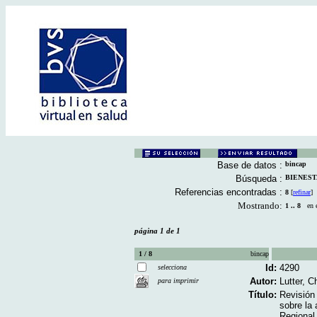
Base de datos :
bincap
Búsqueda :
BIENESTA
Referencias encontradas :
8
[
refinar
]
Mostrando:
1 .. 8
en el
página 1 de 1
1 / 8
bincap
Id:
4290
selecciona
Autor:
Lutter, 
para imprimir
Título:
Revisión
sobre la 
Regional