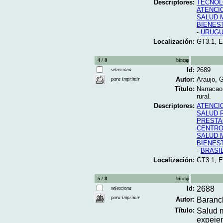
Descriptores:
TECNOL
ATENCI
SALUD 
BIENES
-
URUGU
Localización:
GT3.1, 
4 / 8
bincap
Id:
2689
selecciona
Autor:
Araujo, 
para imprimir
Título:
Narracao
rural.
Descriptores:
ATENCI
SALUD 
PRESTA
CENTRO
SALUD 
BIENES
-
BRASI
Localización:
GT3.1, 
5 / 8
bincap
Id:
2688
selecciona
para imprimir
Autor:
Baranch
Título:
Salud m
expeien