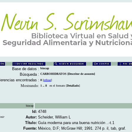
Base de datos :
bincap
Búsqueda :
CARBOHIDRATOS [Descritor de assunto]
erencias encontradas :
8
[
refinar
]
Mostrando:
1 .. 8
en el formato [
Detallado
]
bincap
Id:
4748
Autor:
Scheider, William L
imir
Título:
Guía moderna para una buena nutrición ..-t.1
Fuente:
México, D.F; McGraw Hill; 1991. 274 p. il, tab, graf.