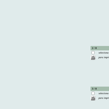
2 / 8
selecciona
para impr
3 / 8
selecciona
para impr