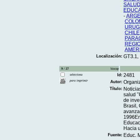
SALUD
EDUCA
-
ARGE
COLO
URUG
CHILE
PARA
REGIO
AMERI
Localización:
GT3.1,
9 / 27
bincap
Id:
2481
selecciona
para imprimir
Autor:
Organi
Título:
Noticia
salud "
de inve
Brasil,
avanzad
1996En
Educaci
Hacia u
Fuente:
Educ. M