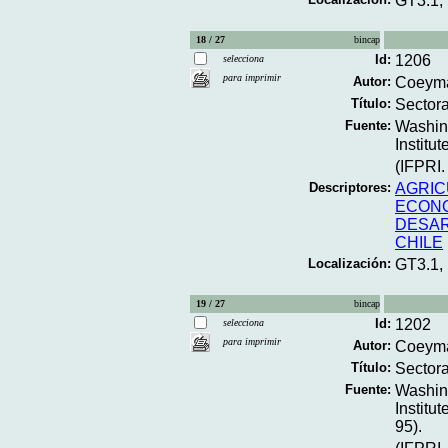
GT3.1,
18 / 27
bincap
Id:
1206
selecciona
para imprimir
Autor:
Coeyma
Título:
Sectora
Fuente:
Washing
Institu
(IFPRI.
Descriptores:
AGRIC
ECON
DESA
CHILE
Localización:
GT3.1,
19 / 27
bincap
Id:
1202
selecciona
para imprimir
Autor:
Coeyma
Título:
Sectora
Fuente:
Washing
Institu
95).