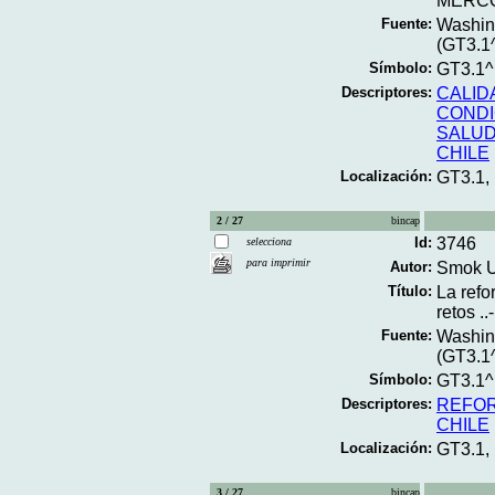
MERCOS
Fuente:
Washing
(GT3.1
Símbolo:
GT3.1^
Descriptores:
CALID
CONDI
SALU
CHILE
Localización:
GT3.1,
2 / 27
bincap
Id:
3746
selecciona
para imprimir
Autor:
Smok U
Título:
La refo
retos ..-
Fuente:
Washing
(GT3.1
Símbolo:
GT3.1^
Descriptores:
REFOR
CHILE
Localización:
GT3.1,
3 / 27
bincap