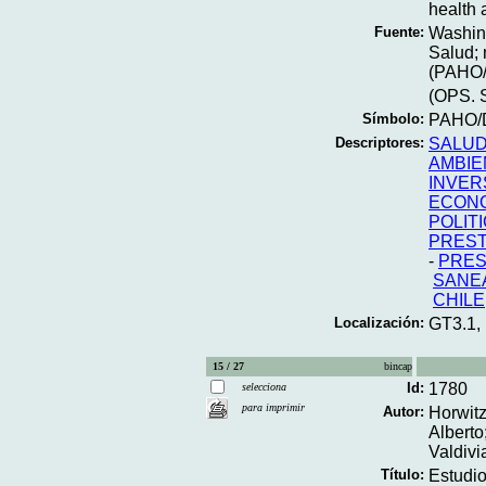
health 
Fuente:
Washin
Salud; 
(PAHO/
(OPS. S
Símbolo:
PAHO/D
Descriptores:
SALU
AMBIE
INVER
ECON
POLIT
PREST
-
PRE
SANE
CHILE
Localización:
GT3.1,
15 / 27
bincap
Id:
1780
selecciona
para imprimir
Autor:
Horwitz
Alberto
Valdivi
Título:
Estudio