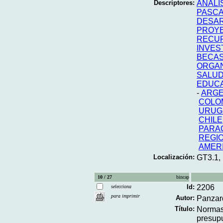
Descriptores:
ANALI
PASC
DESAR
PROYE
RECU
INVES
BECA
ORGAN
SALUD
EDUCA
-
ARGE
COLO
URUG
CHILE
PARA
REGIO
AMERI
Localización:
GT3.1,
10 / 27
bincap
Id:
2206
selecciona
para imprimir
Autor:
Panzar
Título:
Normas 
presupu