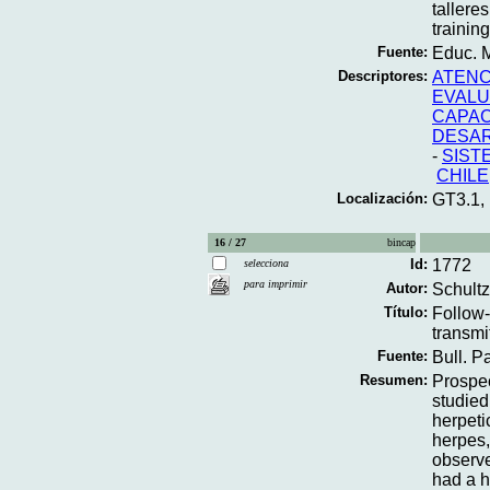
tallere
trainin
Fuente:
Educ. M
Descriptores:
ATENC
EVALU
CAPAC
DESAR
-
SIST
CHILE
Localización:
GT3.1,
16 / 27
bincap
Id:
1772
selecciona
para imprimir
Autor:
Schultz
Título:
Follow-
transmi
Fuente:
Bull. P
Resumen:
Prospec
studied
herpetic
herpes,
observ
had a h