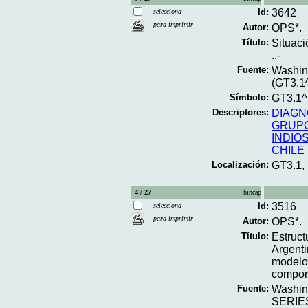
Id:
3642
selecciona
para imprimir
Autor:
OPS*.
Título:
Situaci
..-
Fuente:
Washing
(GT3.1
Símbolo:
GT3.1
Descriptores:
DIAGN
GRUPO
INDIO
CHILE
Localización:
GT3.1,
4 / 27
bincap
Id:
3516
selecciona
para imprimir
Autor:
OPS*.
Título:
Estruct
Argenti
modelo 
comport
Fuente:
Washin
SERIES