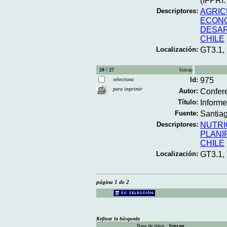
(IFPRI.
Descriptores:
AGRIC
ECON
DESA
CHILE
Localización:
GT3.1,
20 / 27
bincap
Id:
975
selecciona
para imprimir
Autor:
Confere
Título:
Informe
Fuente:
Santiag
Descriptores:
NUTRI
PLANI
CHILE
Localización:
GT3.1,
página 1 de 2
Refinar la búsqueda
Base de datos :
bincap