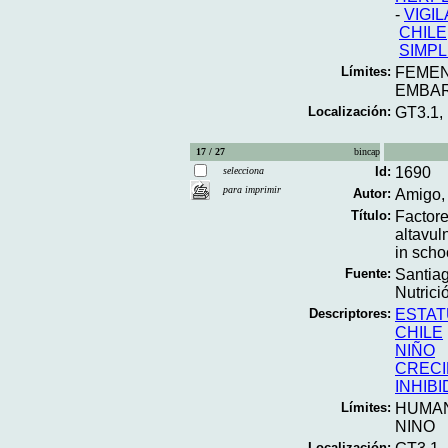
-
VIGI
CHILE
SIMP
Límites:
FEME
EMBA
Localización:
GT3.1,
17 / 27
bincap
Id:
1690
selecciona
para imprimir
Autor:
Amigo, 
Título:
Factore
altavul
in scho
Fuente:
Santiag
Nutrici
Descriptores:
ESTA
CHILE
NIÑO
CRECI
INHIB
Límites:
HUMA
NINO
Localización: