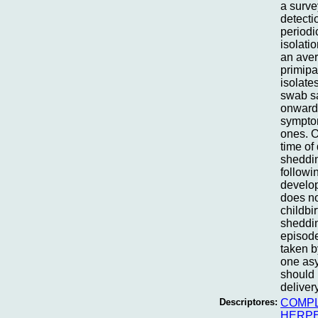
a surve
detecti
periodi
isolati
an aver
primipa
isolate
swab s
onward
symptom
ones. O
time of
sheddin
followi
develop
does no
childbir
sheddin
episode
taken b
one asy
should 
deliver
Descriptores:
COMPL
HERPE