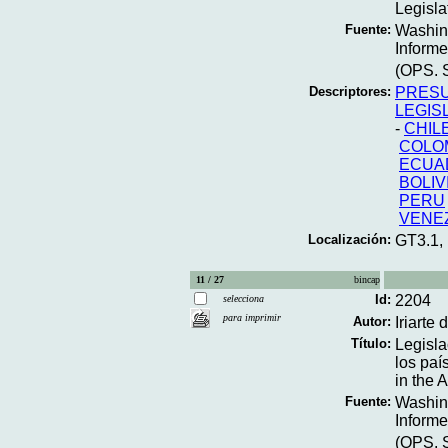
Legisla
Fuente:
Washing
Informe
(OPS. S
Descriptores:
PRES
LEGIS
-
CHIL
COLO
ECUA
BOLIV
PERU
VENE
Localización:
GT3.1,
11 / 27
bincap
Id:
2204
selecciona
para imprimir
Autor:
Iriarte
Título:
Legisla
los paí
in the 
Fuente:
Washing
Informe
(OPS. S