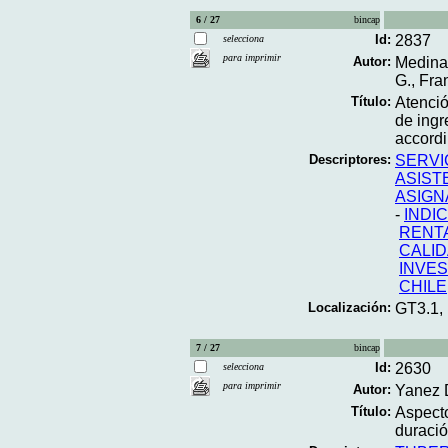
6 / 27
bincap
Id:
2837
selecciona
para imprimir
Autor:
Medina 
G., Fra
Título:
Atenció
de ingr
accordi
Descriptores:
SERVI
ASIST
ASIGN
-
INDI
RENTA
CALID
INVES
CHILE
Localización:
GT3.1,
7 / 27
bincap
Id:
2630
selecciona
para imprimir
Autor:
Yanez D
Título:
Aspecto
duració