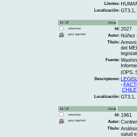
Límites:
HUMA
Localización:
GT3.1,
13 / 27
bincap
Id:
2027
selecciona
para imprimir
Autor:
Núñez S
Título:
Armoniz
del ME
legisl
Fuente:
Washing
Informe
(OPS. S
Descriptores:
LEGIS
-
FACT
CHILE
Localización:
GT3.1,
14 / 27
bincap
Id:
1961
selecciona
para imprimir
Autor:
Contrer
Título:
Análisi
salud e