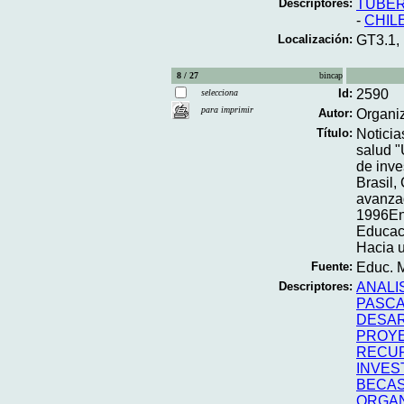
Descriptores:
TUBER
-
CHIL
Localización:
GT3.1,
8 / 27
bincap
Id:
2590
selecciona
para imprimir
Autor:
Organi
Título:
Noticia
salud "
de inve
Brasil,
avanzad
1996En
Educaci
Hacia u
Fuente:
Educ. M
Descriptores:
ANALI
PASC
DESAR
PROYE
RECU
INVES
BECA
ORGAN