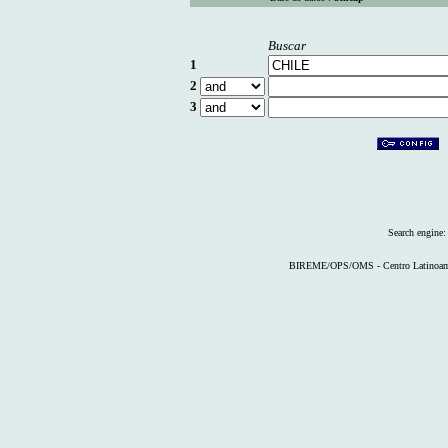
Buscar
1
2
3
Search engine
BIREME/OPS/OMS - Centro Latinoameri