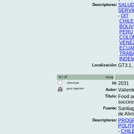
Descriptores:
SALUD
SERVI
-
OIT
CHILE
BOLIV
PERU
COLO
VENE
ECUA
TRAB
INDE
Localización:
GT3.1,
12 / 27
bincap
Id:
2031
selecciona
para imprimir
Autor:
Valient
Título:
Food an
success
Fuente:
Santiag
de Alim
Descriptores:
PROGR
POLIT
-
CHIL