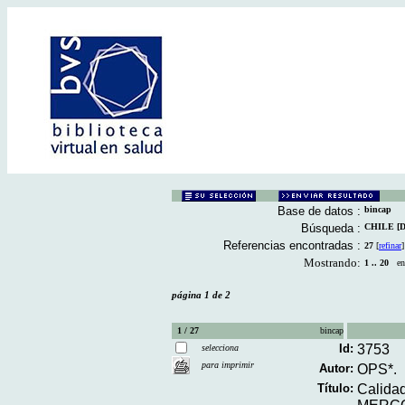
Base de datos :
bincap
Búsqueda :
CHILE [De
Referencias encontradas :
27
[
refinar
]
Mostrando:
1 .. 20
en 
página 1 de 2
1 / 27
bincap
Id:
3753
selecciona
para imprimir
Autor:
OPS*.
Título:
Calidad