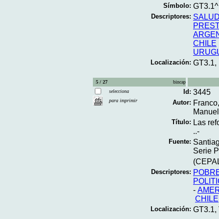
Símbolo:
GT3.1
Descriptores:
SALUD
PREST
ARGEN
CHILE
URUG
Localización:
GT3.1,
5 / 27
bincap
Id:
3445
selecciona
para imprimir
Autor:
Franco,
Manuel
Título:
Las ref
..-
Fuente:
Santiag
Serie P
(CEPAL.
Descriptores:
POBR
POLIT
-
AMER
CHILE
Localización:
GT3.1,