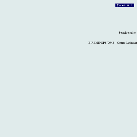
Search engine
BIREME/OPS/OMS - Centro Latinoameri