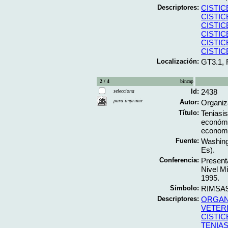
Descriptores:
CISTI
CISTI
CISTI
CISTI
CISTI
CISTI
Localización:
GT3.1, 
2 / 4
bincap
Id:
2438
selecciona
para imprimir
Autor:
Organiz
Título:
Teniasis
económi
economi
Fuente:
Washing
Es).
Conferencia:
Present
Nivel Mi
1995.
Símbolo:
RIMSA9
Descriptores:
ORGAN
VETERI
CISTI
TENIAS