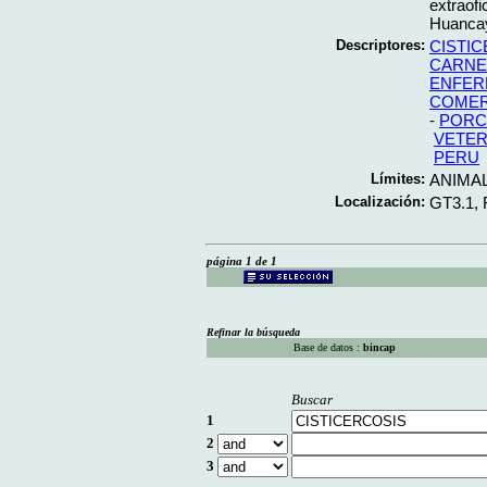
extraofi
Huancay
Descriptores:
CISTI
CARNE
ENFER
COMER
-
PORC
VETER
PERU
Límites:
ANIMA
Localización:
GT3.1,
página 1 de 1
Refinar la búsqueda
Base de datos :
bincap
Buscar
1
2
3