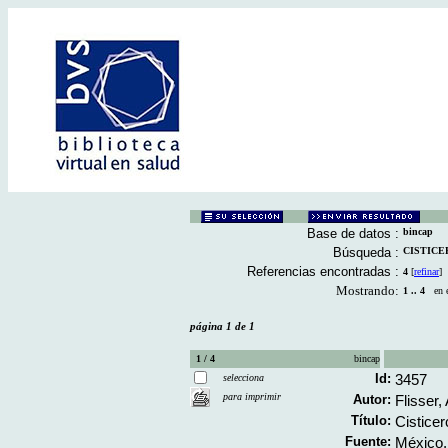
Base de datos :
bincap
Búsqueda :
CISTICERC
Referencias encontradas :
4
[
refinar
]
Mostrando:
1 .. 4
en el
página 1 de 1
1 / 4
bincap
Id:
3457
selecciona
para imprimir
Autor:
Flisser,
Título:
Cisticer
Fuente:
México, 