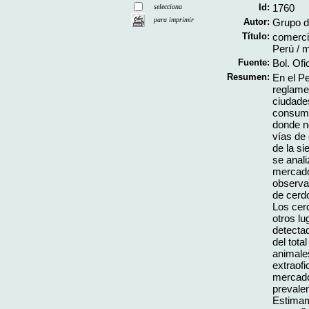
Id:
1760
selecciona
para imprimir
Autor:
Grupo de
Título:
comercia
Perú /
m
Fuente:
Bol. Of
Resumen:
En el P
reglame
ciudades
consumid
donde n
vías de
de la si
se anali
mercado
observa
de cerd
Los cer
otros lu
detectad
del tota
animale
extraof
mercados
prevalen
Estimam