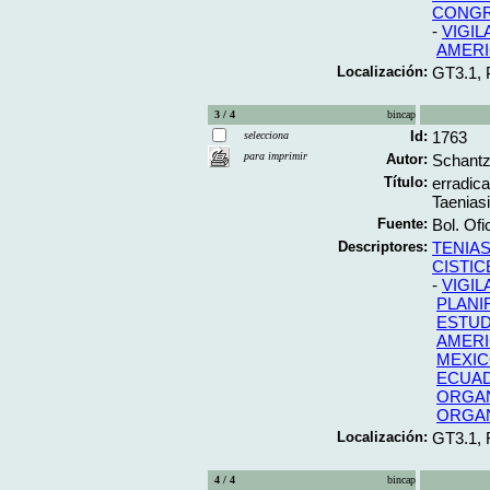
CONG
-
VIGIL
AMERI
Localización:
GT3.1,
3 / 4
bincap
Id:
1763
selecciona
para imprimir
Autor:
Schantz,
Título:
erradica
Taeniasi
Fuente:
Bol. Of
Descriptores:
TENIAS
CISTI
-
VIGIL
PLANI
ESTUD
AMERI
MEXI
ECUA
ORGAN
ORGAN
Localización:
GT3.1,
4 / 4
bincap