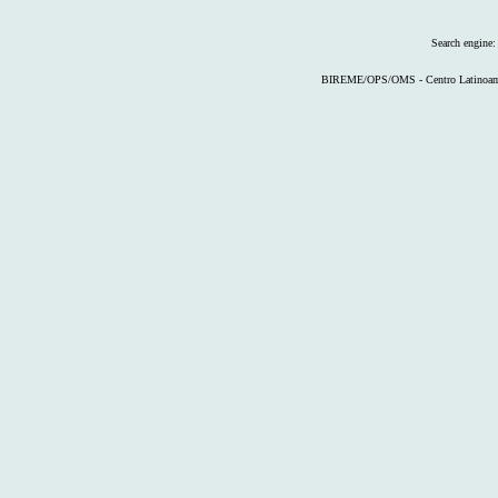
Search engine
BIREME/OPS/OMS - Centro Latinoameri