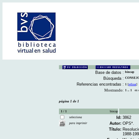
Base de datos :
bincap
Búsqueda :
CONSEJO [
Referencias encontradas :
1
[
refinar
]
Mostrando:
1 .. 1
en el
página 1 de 1
1 / 1
bincap
Id:
3862
selecciona
Autor:
OPS*.
para imprimir
Título:
Resoluci
1988-199