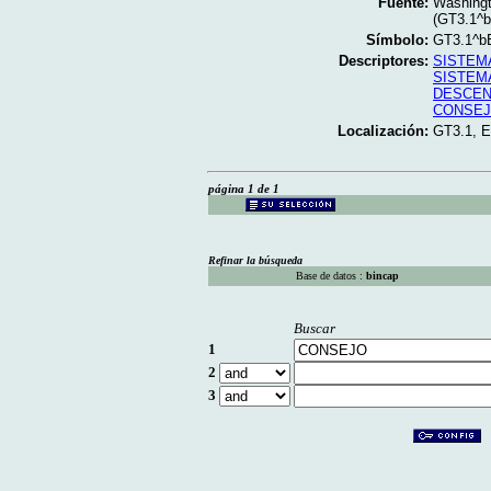
Fuente:
Washingt
(GT3.1^
Símbolo:
GT3.1^b
Descriptores:
SISTEM
SISTEM
DESCEN
CONSE
Localización:
GT3.1, 
página 1 de 1
Refinar la búsqueda
Base de datos :
bincap
Buscar
1
2
3