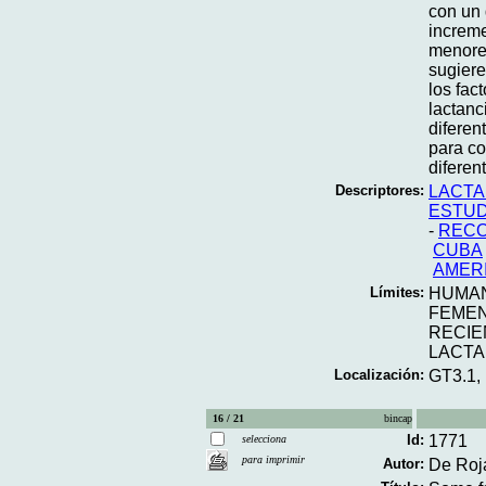
con un 
increme
menores
sugiere
los fac
lactanc
diferen
para co
diferen
Descriptores:
LACTA
ESTUD
-
RECO
CUBA
AMERI
Límites:
HUMA
FEME
RECIE
LACT
Localización:
GT3.1,
16 / 21
bincap
Id:
1771
selecciona
para imprimir
Autor:
De Roja