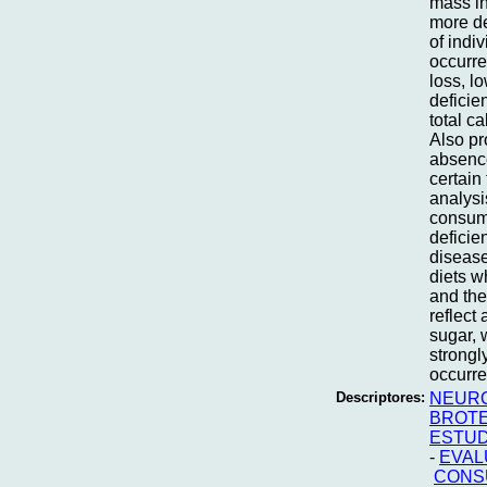
mass in
more de
of indi
occurre
loss, l
deficie
total c
Also pr
absence
certain
analysi
consump
deficie
disease
diets wh
and the
reflect
sugar, 
strongl
occurre
Descriptores:
NEURO
BROT
ESTUD
-
EVAL
CONS