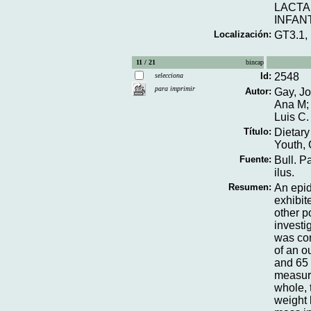
LACT
INFAN
Localización:
GT3.1,
11 / 21
bincap
Id:
2548
selecciona
para imprimir
Autor:
Gay, Jo
Ana M; 
Luis C.
Título:
Dietary
Youth,
Fuente:
Bull. P
ilus.
Resumen:
An epid
exhibit
other p
investi
was con
of an o
and 65 
measure
whole, 
weight 