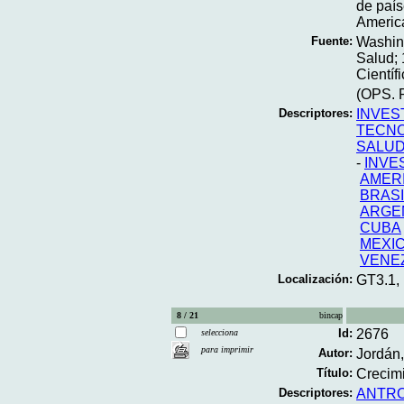
de país
America
Fuente:
Washin
Salud; 
Científi
(OPS. P
Descriptores:
INVES
TECNO
SALUD
-
INVE
AMERI
BRASI
ARGE
CUBA
MEXI
VENE
Localización:
GT3.1,
8 / 21
bincap
Id:
2676
selecciona
para imprimir
Autor:
Jordán,
Título:
Crecimi
Descriptores:
ANTR