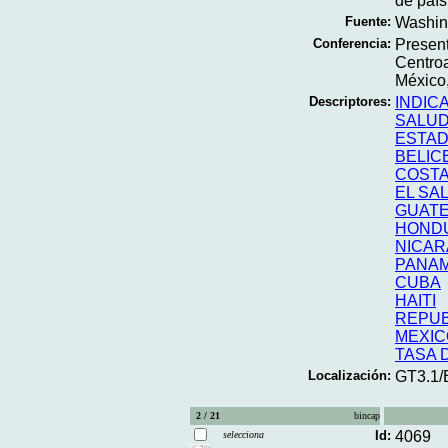
de país 
Fuente:
Washing
Conferencia:
Presen
Centroa
México
Descriptores:
INDIC
SALU
ESTAD
BELIC
COSTA
EL SA
GUAT
HOND
NICA
PANA
CUBA
HAITI
REPUB
MEXIC
TASA 
Localización:
GT3.1/
2 / 21
bincap
Id:
4069
selecciona