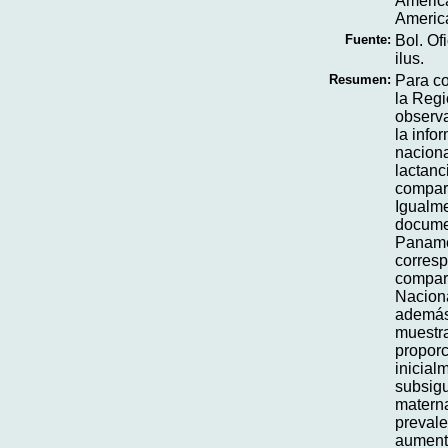
América
Americ
Fuente:
Bol. Of
ilus.
Resumen:
Para co
la Regi
observa
la info
naciona
lactanc
compara
Igualme
docume
Panamer
corresp
compara
Naciona
además 
muestra
propor
inicial
subsigu
materna
prevale
aument