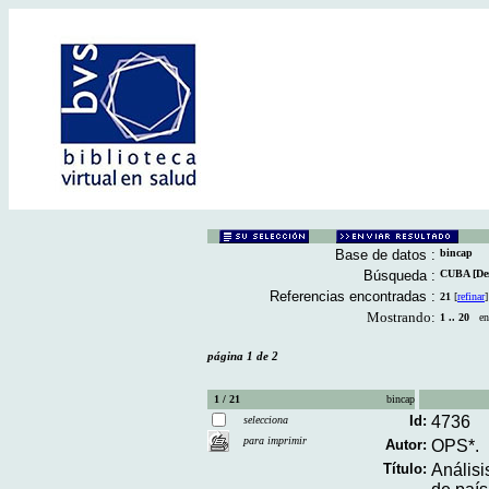
Base de datos :
bincap
Búsqueda :
CUBA [Des
Referencias encontradas :
21
[
refinar
]
Mostrando:
1 .. 20
en 
página 1 de 2
1 / 21
bincap
Id:
4736
selecciona
para imprimir
Autor:
OPS*.
Título:
Análisi