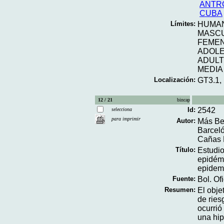
ANTR
CUBA
Límites:
HUMA
MASC
FEME
ADOL
ADUL
MEDIA
Localización:
GT3.1,
12 / 21
bincap
Id:
2542
selecciona
para imprimir
Autor:
Más Ber
Barceló
Cañas 
Título:
Estudio
epidémi
epidemi
Fuente:
Bol. Of
Resumen:
El objet
de ries
ocurrió
una hip