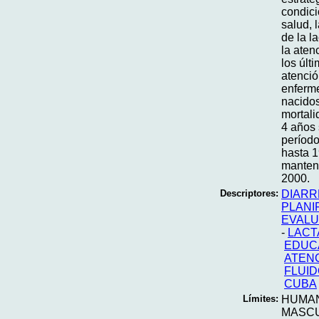
condici
salud, 
de la l
la aten
los últ
atenció
enferme
nacidos
mortali
4 años 
período
hasta 1
mantene
2000.
Descriptores:
DIARR
PLANI
EVALU
-
LACT
EDUC
ATENC
FLUI
CUBA
Límites:
HUMA
MASC