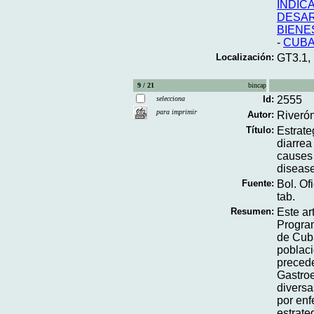
INDIC
DESAR
BIENE
-
CUB
Localización:
GT3.1,
9 / 21
bincap
Id:
2555
selecciona
para imprimir
Autor:
Riverón
Título:
Estrate
diarrea
causes 
disease
Fuente:
Bol. Of
tab.
Resumen:
Este ar
Progra
de Cuba
poblaci
precede
Gastroe
diversa
por enf
estrate