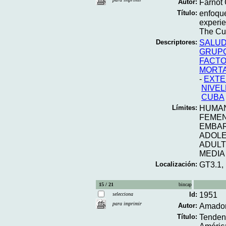
Autor:
Farnot
Título:
enfoque
experi
The Cu
Descriptores:
SALUD
GRUP
FACTO
MORTA
-
EXTE
NIVEL
CUBA
Límites:
HUMA
FEME
EMBA
ADOL
ADUL
MEDIA
Localización:
GT3.1,
15 / 21
bincap
Id:
1951
selecciona
para imprimir
Autor:
Amador,
Título:
Tendenc