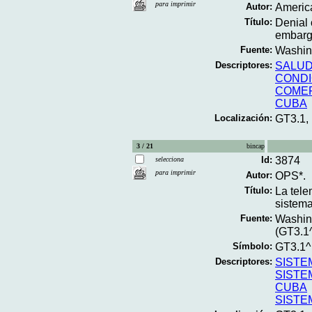
para imprimir
Autor:
America
Título:
Denial 
embargo
Fuente:
Washing
Descriptores:
SALU
CONDI
COME
CUBA
Localización:
GT3.1,
3 / 21
bincap
Id:
3874
selecciona
para imprimir
Autor:
OPS*.
Título:
La tele
sistema
Fuente:
Washing
(GT3.1
Símbolo:
GT3.1^
Descriptores:
SISTE
SISTE
CUBA
SISTE