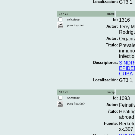
Localización:
GT3.1,
17 / 21
bincap
Id:
1316
selecciona
para imprimir
Autor:
Terry M
Rodrígu
Autor:
Organi
Título:
Prevale
inmuno
infecti
Descriptores:
SINDR
EPIDE
CUBA
Localización:
GT3.1,
18 / 21
bincap
Id:
1093
selecciona
para imprimir
Autor:
Feinsil
Título:
Healing
abroad 
Fuente:
Berkele
xx,307 