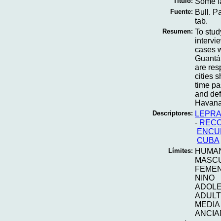
Título:
Some fa
Fuente:
Bull. P
tab.
Resumen:
To stud
intervi
cases 
Guantá
are res
cities 
time pa
and def
Havana
Descriptores:
LEPR
-
RECO
ENCU
CUBA
Límites:
HUMA
MASC
FEME
NINO
ADOL
ADUL
MEDIA
ANCIA