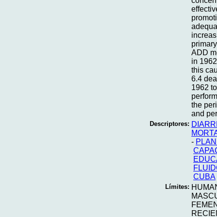
concent
effecti
promoti
adequat
increas
primary
ADD mor
in 1962
this ca
6.4 dea
1962 to
perform
the per
and pe
Descriptores:
DIARR
MORTA
-
PLAN
CAPAC
EDUC
FLUI
CUBA
Límites:
HUMA
MASC
FEME
RECIE