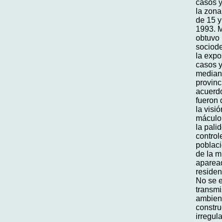
casos y
la zona
de 15 y
1993. M
obtuvo 
sociode
la expo
casos y
mediant
provinc
acuerdo
fueron 
la visi
máculop
la palid
control
poblaci
de la m
aparead
residen
No se e
transmi
ambient
constru
irregul