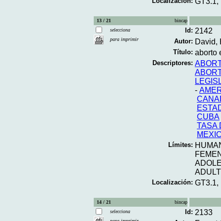
Localización:
GT3.1,
13 / 21
bincap
Id:
2142
selecciona
para imprimir
Autor:
David, 
Título:
aborto 
Descriptores:
ABORT
ABORT
LEGIS
-
AMER
CANA
ESTA
CUBA
TASA
MEXI
Límites:
HUMA
FEME
ADOL
ADUL
Localización:
GT3.1,
14 / 21
bincap
Id:
2133
selecciona
para imprimir