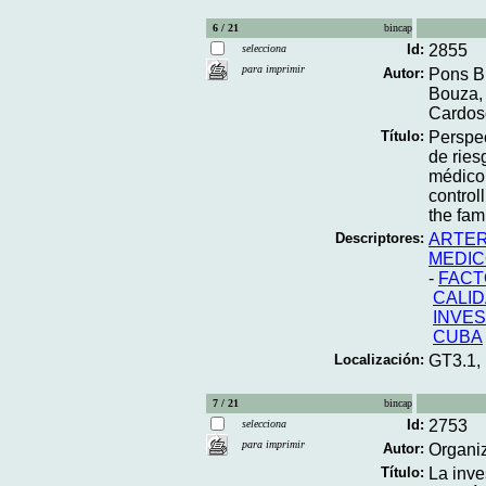
6 / 21
bincap
Id:
2855
selecciona
para imprimir
Autor:
Pons Br
Bouza, 
Cardoso
Título:
Perspec
de ries
médico 
control
the fam
Descriptores:
ARTER
MEDIC
-
FACT
CALID
INVES
CUBA
Localización:
GT3.1,
7 / 21
bincap
Id:
2753
selecciona
para imprimir
Autor:
Organi
Título:
La inve