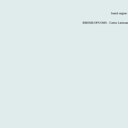
Search engine
BIREME/OPS/OMS - Centro Latinoameri