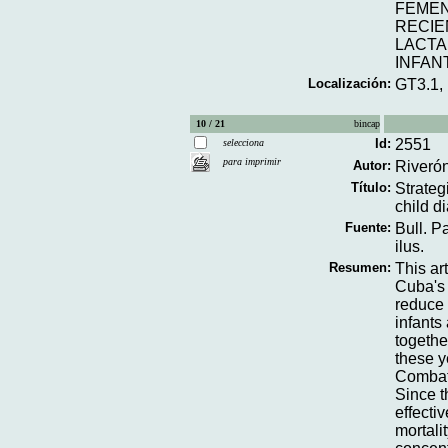
FEME
RECIE
LACT
INFAN
Localización:
GT3.1,
10 / 21
bincap
Id:
2551
selecciona
para imprimir
Autor:
Riverón
Título:
Strateg
child d
Fuente:
Bull. P
ilus.
Resumen:
This ar
Cuba's
reduce 
infants
togethe
these ye
Combat 
Since t
effecti
mortali