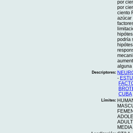
por cie
por cie
ciento 
azúcar 
factore
limitac
hipótes
podría 
hipótes
respons
mecanis
aumenta
alguna
Descriptores:
NEURO
-
ESTU
FACT
BROT
CUBA
Límites:
HUMA
MASC
FEME
ADOL
ADUL
MEDIA