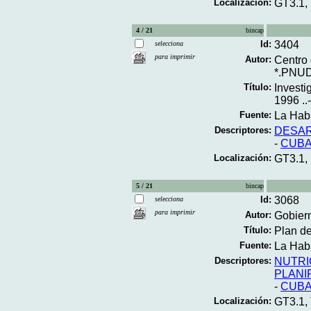
Localización:
GT3.1,
4 / 21
bincap
Id:
3404
selecciona
para imprimir
Autor:
Centro 
*.PNUD
Título:
Investi
1996 ..-
Fuente:
La Hab
Descriptores:
DESA
-
CUB
Localización:
GT3.1,
5 / 21
bincap
Id:
3068
selecciona
para imprimir
Autor:
Gobier
Título:
Plan de
Fuente:
La Haba
Descriptores:
NUTRI
PLANI
-
CUB
Localización:
GT3.1,