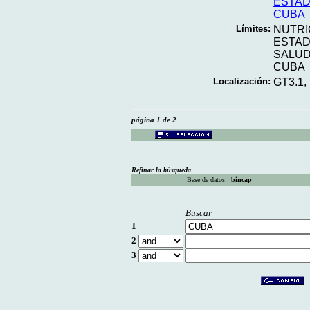
ESTAD
CUBA
Límites:
NUTRI
ESTAD
SALUD
CUBA
Localización:
GT3.1,
página 1 de 2
Refinar la búsqueda
Base de datos :
bincap
Buscar
1
2
3