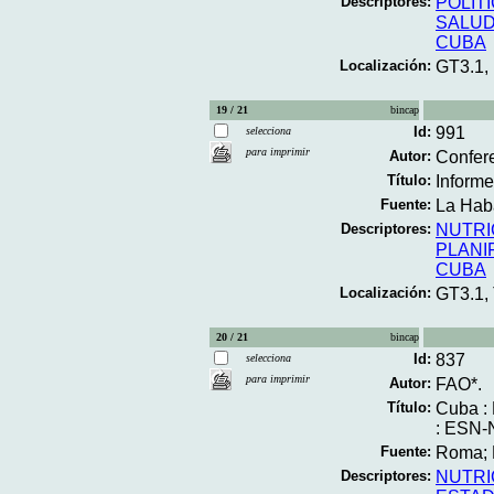
Descriptores:
POLIT
SALUD
CUBA
Localización:
GT3.1,
19 / 21
bincap
Id:
991
selecciona
para imprimir
Autor:
Confere
Título:
Inform
Fuente:
La Hab
Descriptores:
NUTRI
PLANI
CUBA
Localización:
GT3.1,
20 / 21
bincap
Id:
837
selecciona
para imprimir
Autor:
FAO*.
Título:
Cuba : 
: ESN-N
Fuente:
Roma; F
Descriptores:
NUTRI