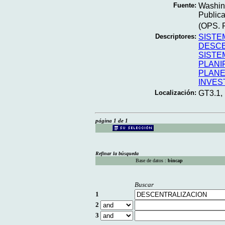
Fuente:
Washing
Publica
(OPS. P
Descriptores:
SISTE
DESCE
SISTE
PLANI
PLANE
INVES
Localización:
GT3.1,
página 1 de 1
Refinar la búsqueda
Base de datos :
bincap
Buscar
1
2
3