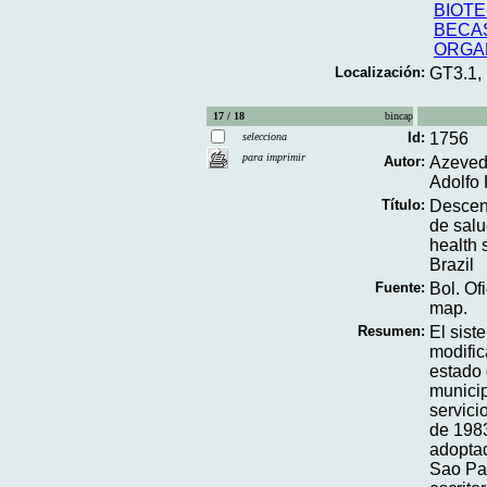
BIOT
BECA
ORGA
Localización:
GT3.1,
17 / 18
bincap
Id:
1756
selecciona
para imprimir
Autor:
Azeved
Adolfo 
Título:
Descent
de salu
health 
Brazil
Fuente:
Bol. Of
map.
Resumen:
El sist
modific
estado 
municip
servici
de 1983
adoptad
Sao Pau