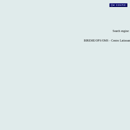
Search engine
BIREME/OPS/OMS - Centro Latinoameri