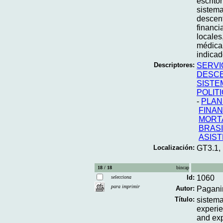
escrito
sistema
descent
financi
locales
médica 
indicad
Descriptores:
SERVI
DESCE
SISTE
POLIT
-
PLAN
FINAN
MORTA
BRASI
ASIST
Localización:
GT3.1,
18 / 18
bincap
Id:
1060
selecciona
para imprimir
Autor:
Paganin
Título:
sistema
experie
and ex