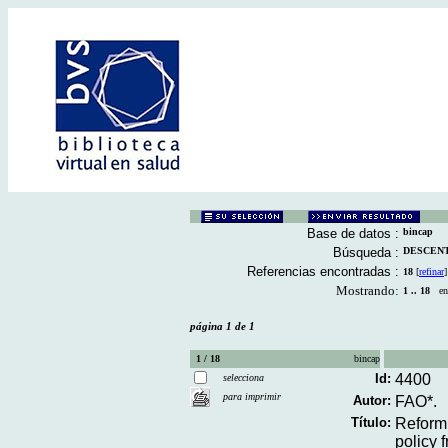
Base de datos :
bincap
Búsqueda :
DESCENTR
Referencias encontradas :
18
[
refinar
]
Mostrando:
1 .. 18
en 
página 1 de 1
1 / 18
bincap
Id:
4400
selecciona
para imprimir
Autor:
FAO*.
Título:
Reform 
policy 