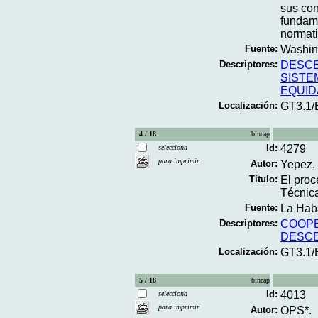
sus con
fundame
normati
Fuente:
Washing
Descriptores:
DESCE
SISTE
EQUID
Localización:
GT3.1/
4 / 18
bincap
Id:
4279
selecciona
para imprimir
Autor:
Yepez, 
Título:
El proc
Técnic
Fuente:
La Haba
Descriptores:
COOPE
DESCE
Localización:
GT3.1/
5 / 18
bincap
Id:
4013
selecciona
para imprimir
Autor:
OPS*.