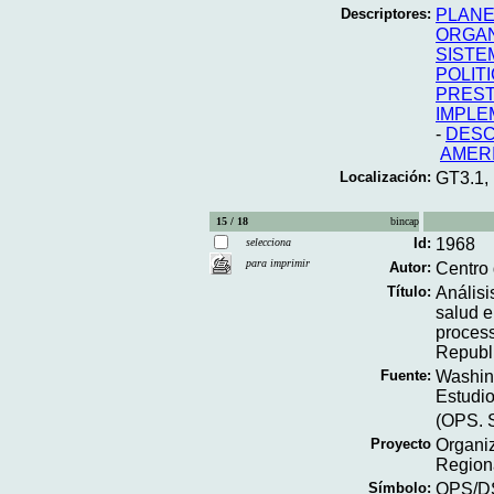
Descriptores:
PLANE
ORGAN
SISTE
POLIT
PREST
IMPLE
-
DESC
AMERI
Localización:
GT3.1,
15 / 18
bincap
Id:
1968
selecciona
para imprimir
Autor:
Centro 
Título:
Análisi
salud 
process
Republ
Fuente:
Washing
Estudio
(OPS. S
Proyecto
Organi
Region
Símbolo:
OPS/DS