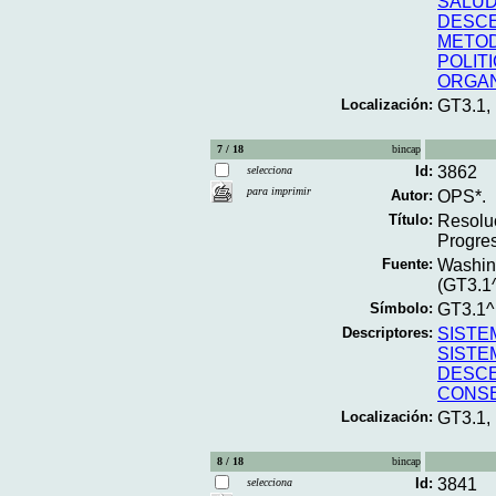
SALU
DESCE
METO
POLIT
ORGAN
Localización:
GT3.1,
7 / 18
bincap
Id:
3862
selecciona
para imprimir
Autor:
OPS*.
Título:
Resoluc
Progre
Fuente:
Washing
(GT3.1
Símbolo:
GT3.1^
Descriptores:
SISTE
SISTE
DESCE
CONS
Localización:
GT3.1,
8 / 18
bincap
Id:
3841
selecciona