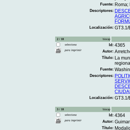
Fuente:
Roma; F
Descriptores:
DESCE
AGRIC
FORMU
Localización:
GT3.1
2 / 18
bincap
Id:
4365
selecciona
para imprimir
Autor:
Arretch
Título:
La muni
regiona
Fuente:
Washing
Descriptores:
POLIT
SERVI
DESCE
CIUD
Localización:
GT3.1/
3 / 18
bincap
Id:
4364
selecciona
para imprimir
Autor:
Guimar
Título:
Modalid