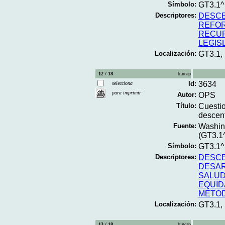
Símbolo:
GT3.1
Descriptores:
DESCE
REFOR
RECU
LEGIS
Localización:
GT3.1
12 / 18
bincap
Id:
3634
selecciona
para imprimir
Autor:
OPS
Título:
Cuestio
descent
Fuente:
Washing
(GT3.1
Símbolo:
GT3.1
Descriptores:
DESCE
DESAR
SALU
EQUID
METO
Localización:
GT3.1,
13 / 18
bincap