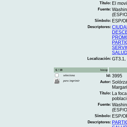
Título:
El movi
Fuente:
Washing
(ESP/O
Símbolo:
ESP/O
Descriptores:
CIUDA
DESCE
PROMO
PARTI
SERVI
SALUD
Localización:
GT3.1,
6 / 18
bincap
Id:
3995
selecciona
para imprimir
Autor:
Solórza
Margari
Título:
La foca
poblaci
Fuente:
Washing
(ESP/O
Símbolo:
ESP/OP
Descriptores:
PARTI