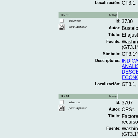
Localización:
GT3.1
10 / 18
bincap
Id:
3730
selecciona
para imprimir
Autor:
Bustel
Título:
El ajust
Fuente:
Washing
(GT3.1
Símbolo:
GT3.1^
Descriptores:
INDIC
ANALI
DESCE
ECON
Localización:
GT3.1,
11 / 18
bincap
Id:
3707
selecciona
para imprimir
Autor:
OPS*.
Título:
Factore
recurso
Fuente:
Washing
(GT3.1