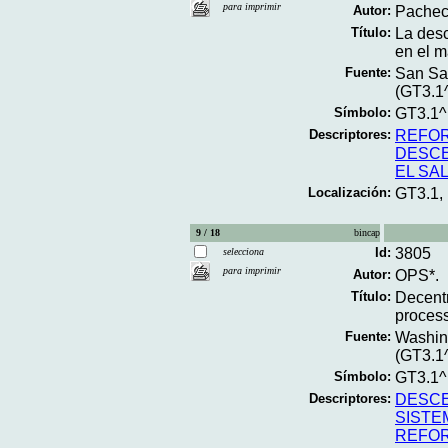
para imprimir
Autor:
Pacheco
Título:
La desc
en el m
Fuente:
San Sal
(GT3.1
Símbolo:
GT3.1
Descriptores:
REFOR
DESCE
EL SA
Localización:
GT3.1
9 / 18
bincap
Id:
3805
selecciona
para imprimir
Autor:
OPS*.
Título:
Decentr
process
Fuente:
Washing
(GT3.1
Símbolo:
GT3.1
Descriptores:
DESCE
SISTE
REFOR