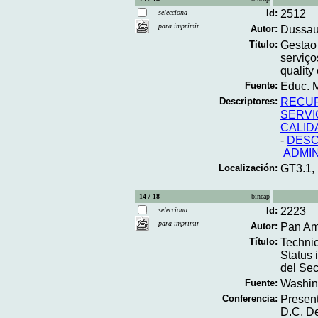
Id:
2512
selecciona
para imprimir
Autor:
Dussaul
Título:
Gestao
serviç
quality
Fuente:
Educ. M
Descriptores:
RECU
SERVI
CALID
-
DESC
ADMI
Localización:
GT3.1,
14 / 18
bincap
Id:
2223
selecciona
para imprimir
Autor:
Pan Ame
Título:
Technic
Status 
del Sec
Fuente:
Washing
Conferencia:
Present
D.C, De