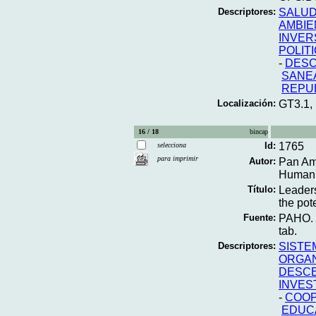
Descriptores:
SALUD
AMBIE
INVER
POLIT
-
DESC
SANE
REPU
Localización:
GT3.1,
16 / 18
bincap
Id:
1765
selecciona
para imprimir
Autor:
Pan Am
Human 
Título:
Leaders
the pote
Fuente:
PAHO. E
tab.
Descriptores:
SISTE
ORGAN
DESCE
INVES
-
COOP
EDUC