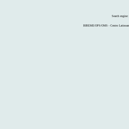
Search engine
BIREME/OPS/OMS - Centro Latinoameri