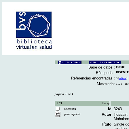
Base de datos :
bincap
Búsqueda :
DISENTER
Referencias encontradas :
3
[
refinar
]
Mostrando:
1 .. 3
en el
página 1 de 1
1 / 3
bincap
Id:
3243
selecciona
Autor:
Hossain,
para imprimir
Mahalana
Título:
Single d
children: