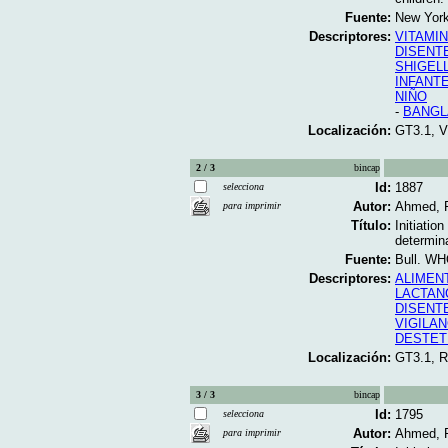
Fuente:
New York
Descriptores:
VITAMIN
DISENT
SHIGEL
INFANT
NIÑO
-
BANGL
Localización:
GT3.1, V
2 / 3
bincap
Id:
1887
selecciona
Autor:
Ahmed, F
para imprimir
Título:
Initiatio
determina
Fuente:
Bull. WH
Descriptores:
ALIMENT
LACTAN
DISENT
VIGILAN
DESTET
Localización:
GT3.1, 
3 / 3
bincap
Id:
1795
selecciona
Autor:
Ahmed, F
para imprimir