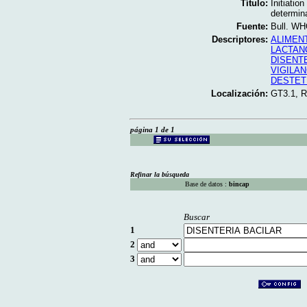
Título:
Initiatio
determina
Fuente:
Bull. WH
Descriptores:
ALIMENT
LACTAN
DISENT
VIGILAN
DESTET
Localización:
GT3.1, 
página 1 de 1
Refinar la búsqueda
Base de datos :
bincap
Buscar
1
2
3