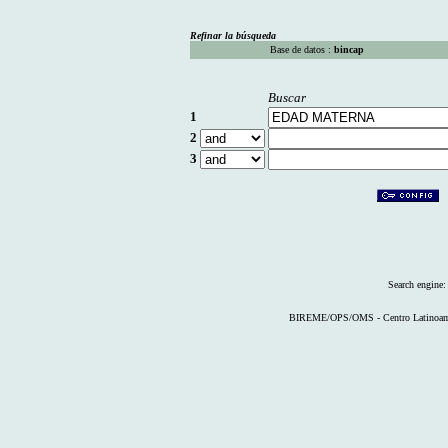
Refinar la búsqueda
Base de datos :
bincap
Buscar
1
2
3
Search engine
BIREME/OPS/OMS - Centro Latinoameri