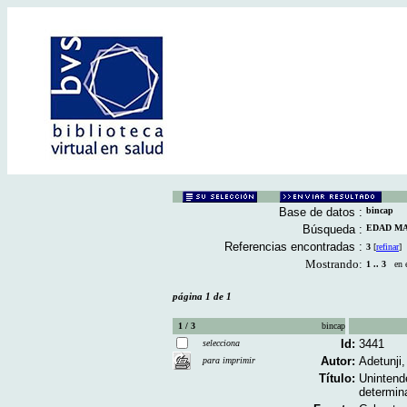
Base de datos :
bincap
Búsqueda :
EDAD MAT
Referencias encontradas :
3
[
refinar
]
Mostrando:
1 .. 3
en el
página 1 de 1
1 / 3
bincap
Id:
3441
selecciona
Autor:
Adetunji
para imprimir
Título:
Unintende
determina