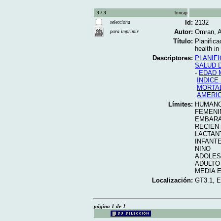
3 / 3
bincap
Id:
2132
selecciona
Autor:
Omran, A
para imprimir
Título:
Planifica
health in
Descriptores:
PLANIFI
SALUD 
-
EDAD 
INDICE
MORTA
AMERIC
Límites:
HUMAN
FEMENI
EMBAR
RECIEN
LACTAN
INFANT
NINO
ADOLES
ADULTO
MEDIA 
Localización:
GT3.1, 
página 1 de 1