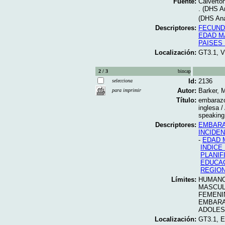
Fuente:
Calverto
. (DHS An
(DHS Anal
Descriptores:
FECUND
EDAD M
PAISES
Localización:
GT3.1, V
2 / 3
bincap
Id:
2136
selecciona
Autor:
Barker, M
para imprimir
Título:
embarazo
inglesa /
speaking
Descriptores:
EMBARA
INCIDEN
-
EDAD 
INDICE
PLANIF
EDUCA
REGION
Límites:
HUMAN
MASCUL
FEMENI
EMBAR
ADOLES
Localización:
GT3.1, 