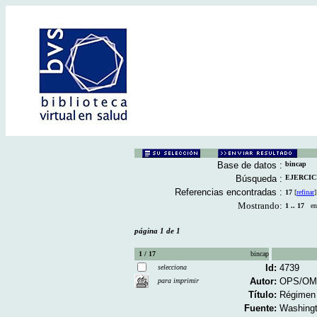
Base de datos :
bincap
Búsqueda :
EJERCICIO
Referencias encontradas :
17
[
refinar
]
Mostrando:
1 .. 17
en 
página 1 de 1
1 / 17
bincap
Id:
4739
selecciona
Autor:
OPS/OM
para imprimir
Título:
Régimen a
Fuente:
Washingt