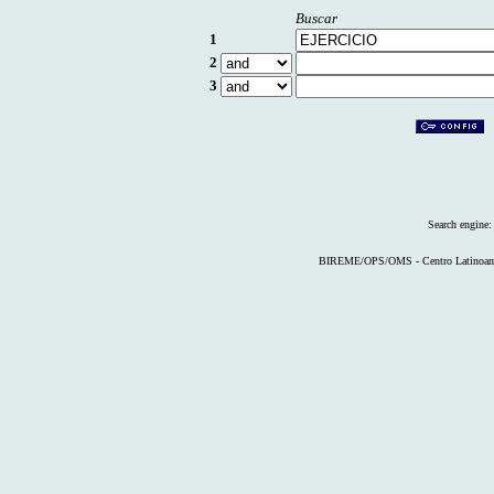
Buscar
1
2
3
Search engine
BIREME/OPS/OMS - Centro Latinoameri