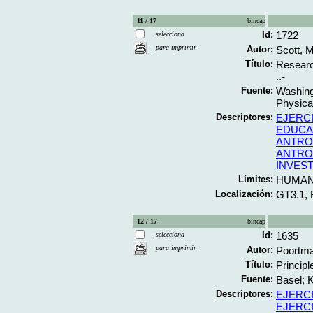
11 / 17
bincap
Id:
1722
selecciona
para imprimir
Autor:
Scott, 
Título:
Researc
..-
Fuente:
Washing
Physical
Descriptores:
EJERC
EDUCA
ANTRO
ANTRO
INVES
Límites:
HUMA
Localización:
GT3.1,
12 / 17
bincap
Id:
1635
selecciona
para imprimir
Autor:
Poortma
Título:
Principl
Fuente:
Basel; K
Descriptores:
EJERC
EJERC