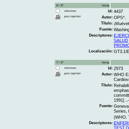
6 / 17
bincap
Id:
4437
selecciona
para imprimir
Autor:
OPS*.
Título:
¡Muévete
Fuente:
Washingt
Descriptores:
EJERC
SALUD
PROMO
Localización:
GT3.1/
7 / 17
bincap
Id:
2973
selecciona
para imprimir
Autor:
WHO Exp
Cardiov
Título:
Rehabili
emphasi
committ
1991] ..-
Fuente:
Geneva;
Series, 
(WHO. T
Descriptores:
ENFER
TEST 