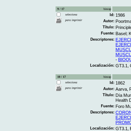
9 / 17
bincap
Id:
1986
selecciona
para imprimir
Autor:
Poortma
Título:
Principl
Fuente:
Basel; K
Descriptores:
EJERC
EJERC
MUSC
MUSC
-
BIOQ
Localización:
GT3.1,
10 / 17
bincap
Id:
1862
selecciona
para imprimir
Autor:
Aarva, P
Título:
Día Mund
Health D
Fuente:
Foro Mun
Descriptores:
CORON
EJERC
PROMO
Localización:
GT3.1,