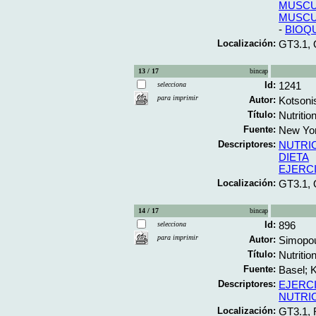
MUSC
MUSC
-
BIOQ
Localización:
GT3.1,
13 / 17
bincap
Id:
1241
selecciona
para imprimir
Autor:
Kotsoni
Título:
Nutritio
Fuente:
New York
Descriptores:
NUTRI
DIETA
EJERC
Localización:
GT3.1,
14 / 17
bincap
Id:
896
selecciona
para imprimir
Autor:
Simopou
Título:
Nutrition
Fuente:
Basel; K
Descriptores:
EJERC
NUTRI
Localización:
GT3.1, 