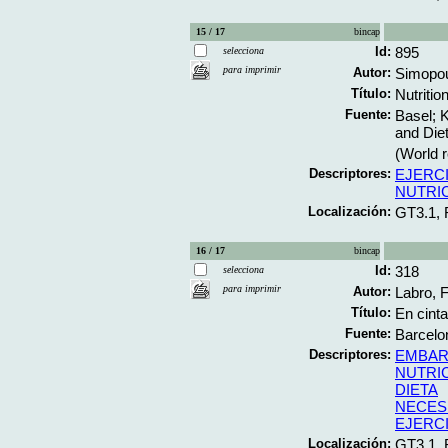
15 / 17
bincap
Id:
895
selecciona
para imprimir
Autor:
Simopou
Título:
Nutritio
Fuente:
Basel; K
and Diet
(World r
Descriptores:
EJERC
NUTRI
Localización:
GT3.1, 
16 / 17
bincap
Id:
318
selecciona
para imprimir
Autor:
Labro, 
Título:
En cinta
Fuente:
Barcelon
Descriptores:
EMBA
NUTRI
DIETA
NECES
EJERC
Localización:
GT3.1, 