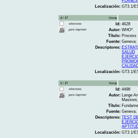
PLANES
Localización:
GT3.1/E
4 / 17
bincap
Id:
4628
selecciona
Autor:
WHO*.
para imprimir
Título:
Process f
Fuente:
Geneva; 
Descriptores:
ESTRAT
SALUD
EJERCI
PROMOC
CALIDAD
Localización:
GT3.1/E
5 / 17
bincap
Id:
4498
selecciona
Autor:
Lange An
para imprimir
Masironi
Título:
Fundament
Fuente:
Geneva; 
Descriptores:
TEST D
EJERCI
APTITUD
Localización:
GT3.1/E