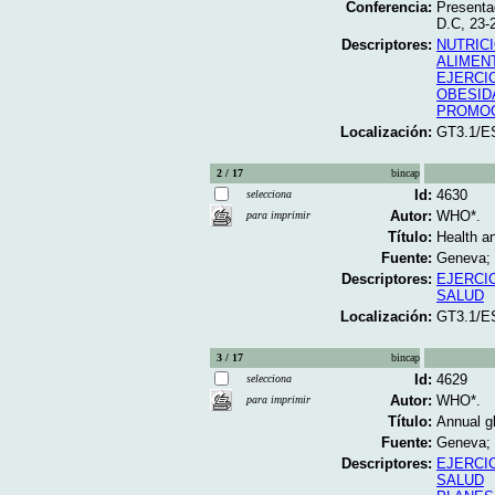
Conferencia:
Presenta
D.C, 23-
Descriptores:
NUTRIC
ALIMEN
EJERCI
OBESID
PROMOC
Localización:
GT3.1/E
2 / 17
bincap
Id:
4630
selecciona
Autor:
WHO*.
para imprimir
Título:
Health an
Fuente:
Geneva; 
Descriptores:
EJERCI
SALUD
Localización:
GT3.1/E
3 / 17
bincap
Id:
4629
selecciona
Autor:
WHO*.
para imprimir
Título:
Annual gl
Fuente:
Geneva; 
Descriptores:
EJERCI
SALUD