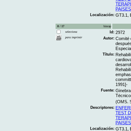
TERAPI
PAISE
Localización:
GT3.1, 
8 / 17
bincap
Id:
2972
selecciona
para imprimir
Autor:
Comité 
después
Especial
Título:
Rehabil
cardiova
desarro
Rehabili
emphasi
committ
1991]-
Fuente:
Ginebra
Técnico
(OMS. S
Descriptores:
ENFER
TEST 
TERAPI
PAISE
Localización:
GT3.1,