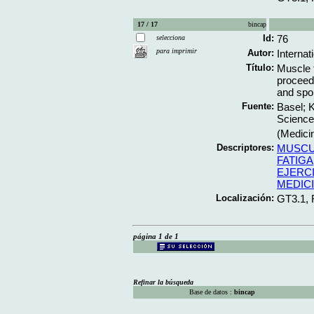
17 / 17
bincap
Id:
76
selecciona
para imprimir
Autor:
Interna
Título:
Muscle 
proceed
and spo
Fuente:
Basel; K
Science,
(Medici
Descriptores:
MUSC
FATIGA
EJERC
MEDIC
Localización:
GT3.1, 
página 1 de 1
Refinar la búsqueda
Base de datos :
bincap