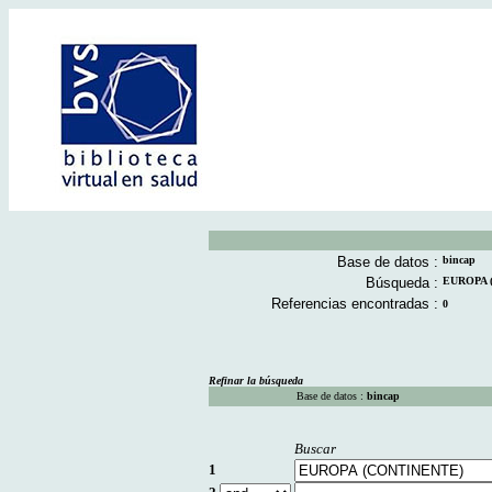
Base de datos :
bincap
Búsqueda :
EUROPA (
Referencias encontradas :
0
Refinar la búsqueda
Base de datos :
bincap
Buscar
1