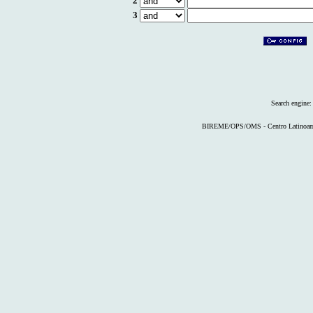
2
3
Search engine
BIREME/OPS/OMS - Centro Latinoameri