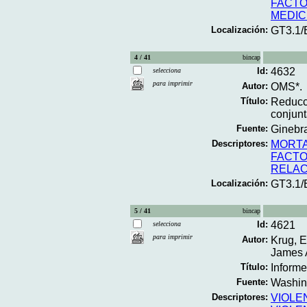
FACTO
MEDIC
Localización:
GT3.1
4 / 41
bincap
Id:
4632
selecciona
para imprimir
Autor:
OMS*.
Título:
Reducci
conjun
Fuente:
Ginebra
Descriptores:
MORTA
FACTO
RELAC
Localización:
GT3.1/
5 / 41
bincap
Id:
4621
selecciona
para imprimir
Autor:
Krug, E
James A
Título:
Informe
Fuente:
Washing
Descriptores:
VIOLE