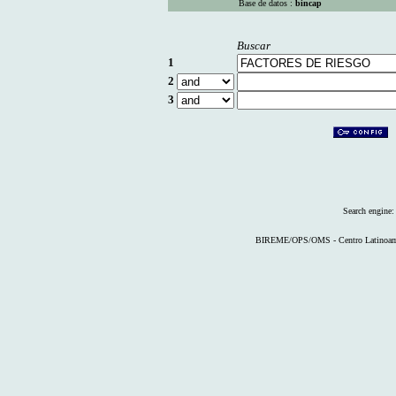
Base de datos :
bincap
Buscar
1
2
3
Search engine
BIREME/OPS/OMS - Centro Latinoameri