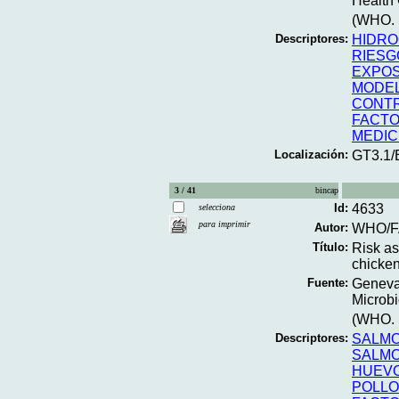
Health 
(WHO. E
Descriptores:
HIDRO
RIESG
EXPOS
MODEL
CONTR
FACTO
MEDIC
Localización:
GT3.1
3 / 41
bincap
Id:
4633
selecciona
para imprimir
Autor:
WHO/F
Título:
Risk as
chicken
Fuente:
Geneva;
Microbi
(WHO. M
Descriptores:
SALM
SALMO
HUEV
POLL