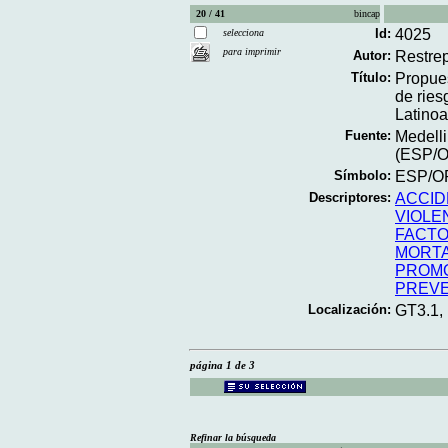
20 / 41
bincap
Id:
4025
selecciona
para imprimir
Autor:
Restre
Título:
Propues
de ries
Latinoa
Fuente:
Medelli
(ESP/O
Símbolo:
ESP/OP
Descriptores:
ACCID
VIOLE
FACTO
MORTA
PROMO
PREVE
Localización:
GT3.1,
página 1 de 3
Refinar la búsqueda