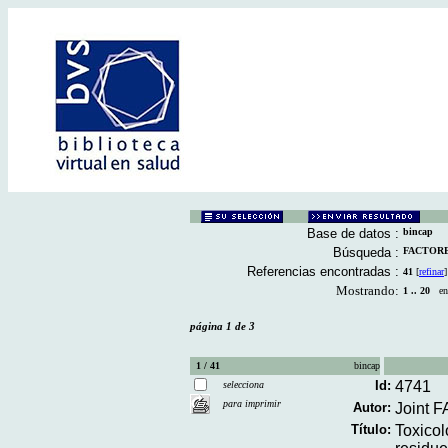
Base de datos :
bincap
Búsqueda :
FACTORES
Referencias encontradas :
41
[
refinar
]
Mostrando:
1 .. 20
en 
página 1 de 3
1 / 41
bincap
Id:
4741
selecciona
para imprimir
Autor:
Joint 
Título:
Toxicol