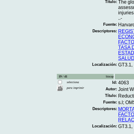
Título:
The glo
assessm
injurie
..-
Fuente:
Harvard
Descriptores:
REGIS
ECONO
FACTO
TASA 
ESTAD
SALU
Localización:
GT3.1,
19 / 41
bincap
Id:
4063
selecciona
para imprimir
Autor:
Joint 
Título:
Reducti
Fuente:
s.l; OM
Descriptores:
MORTA
FACTO
RELAC
Localización:
GT3.1,