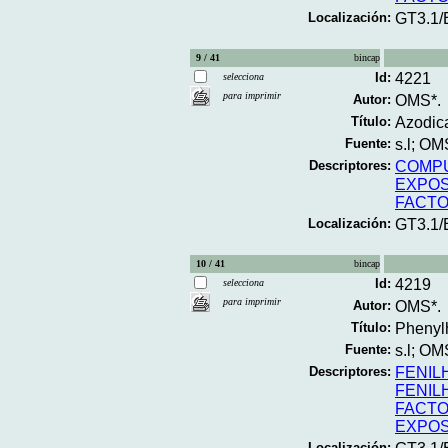
Localización:
GT3.1/
9 / 41
bincap
Id:
4221
selecciona
para imprimir
Autor:
OMS*.
Título:
Azodica
Fuente:
s.l; OM
Descriptores:
COMP
EXPOS
FACTO
Localización:
GT3.1
10 / 41
bincap
Id:
4219
selecciona
para imprimir
Autor:
OMS*.
Título:
Phenylh
Fuente:
s.l; OM
Descriptores:
FENIL
FENIL
FACTO
EXPOS
Localización: