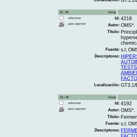
GT3.1
11 / 41
bincap
Id:
4218
selecciona
para imprimir
Autor:
OMS*.
Título:
Princip
hyperse
chemica
Fuente:
s.l; OM
Descriptores:
HIPER
AUTOI
TESTS
AMBIE
FACTO
Localización:
GT3.1
12 / 41
bincap
Id:
4192
selecciona
para imprimir
Autor:
OMS*.
Título:
Ferment
Fuente:
s.l; OM
Descriptores:
FERM
FACTO