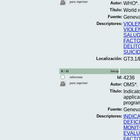
para imprimir
Autor:
WHO*.
Título:
World r
Fuente:
Geneva
Descriptores:
VIOLE
VIOLE
SALUD
FACTO
DELIT
SUICI
Localización:
GT3.1
8 / 41
bincap
Id:
4236
selecciona
para imprimir
Autor:
OMS*.
Título:
Indicat
applica
program
Fuente:
Geneva;
Descriptores:
INDIC
DEFIC
MONI
EVALU
FACTO