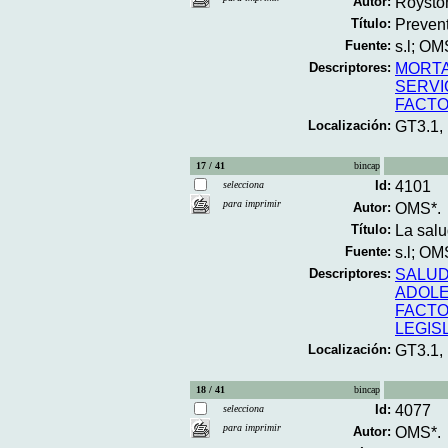
Autor:
Royston
Título:
Prevent
Fuente:
s.l; OM
Descriptores:
MORTA
SERVI
FACTO
Localización:
GT3.1,
17 / 41
bincap
Id:
4101
selecciona
para imprimir
Autor:
OMS*.
Título:
La salu
Fuente:
s.l; OM
Descriptores:
SALU
ADOL
FACTO
LEGIS
Localización:
GT3.1,
18 / 41
bincap
Id:
4077
selecciona
para imprimir
Autor:
OMS*.