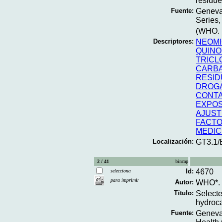
residues
Fuente:
Geneva
Series,
(WHO. F
Descriptores:
NEOMI
QUINO
TRICL
CARB
RESID
DROGA
CONTA
EXPOS
AJUST
FACTO
MEDIC
Localización:
GT3.1/
2 / 41
bincap
Id:
4670
selecciona
para imprimir
Autor:
WHO*.
Título:
Selecte
hydroca
Fuente:
Geneva