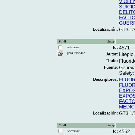
VIOLE
SUICI
DELIT
FACTO
GUER
Localización:
GT3.1
6 / 41
bincap
Id:
4571
selecciona
para imprimir
Autor:
Liteplo
Título:
Fluoride
Fuente:
Geneva
Safety;
Descriptores:
FLUO
FLUO
EXPOS
EXPOS
FACTO
MEDIC
Localización:
GT3.1
7 / 41
bincap
Id:
4562
selecciona