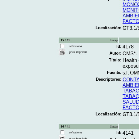
MONOX
MONIT
AMBIE
FACTO
Localización:
GT3.1
15 / 41
bincap
Id:
4178
selecciona
para imprimir
Autor:
OMS*.
Título:
Health 
exposur
Fuente:
s.l; OM
Descriptores:
CONTA
AMBIE
TABA
TABAQ
SALU
FACTO
Localización:
GT3.1
16 / 41
bincap
Id:
4141
selecciona
para imprimir