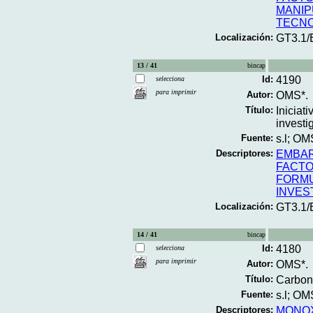
MANIP
TECNO
Localización:
GT3.1
13 / 41
bincap
Id:
4190
selecciona
para imprimir
Autor:
OMS*.
Título:
Iniciat
investi
Fuente:
s.l; OM
Descriptores:
EMBA
FACTO
FORMU
INVES
Localización:
GT3.1/
14 / 41
bincap
Id:
4180
selecciona
para imprimir
Autor:
OMS*.
Título:
Carbon
Fuente:
s.l; OM
Descriptores:
MONOX