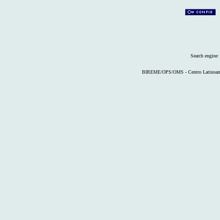
Search engine
BIREME/OPS/OMS - Centro Latinoameri