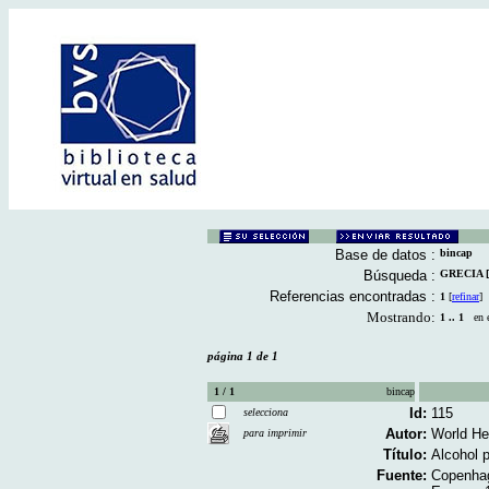
Base de datos :
bincap
Búsqueda :
GRECIA [D
Referencias encontradas :
1
[
refinar
]
Mostrando:
1 .. 1
en el
página 1 de 1
1 / 1
bincap
Id:
115
selecciona
Autor:
World He
para imprimir
Título:
Alcohol p
Fuente:
Copenhag