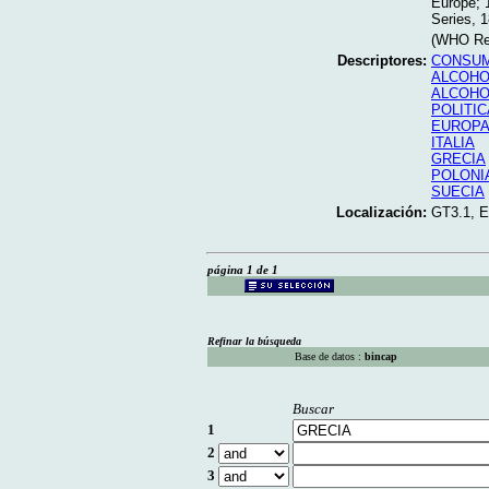
Europe; 
Series, 1
(WHO Reg
Descriptores:
CONSUM
ALCOHO
ALCOHO
POLITIC
EUROPA
ITALIA
GRECIA
POLONI
SUECIA
Localización:
GT3.1, 
página 1 de 1
Refinar la búsqueda
Base de datos :
bincap
Buscar
1
2
3