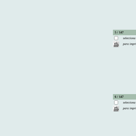
5 / 147
selecciona
para impr
6 / 147
selecciona
para impr