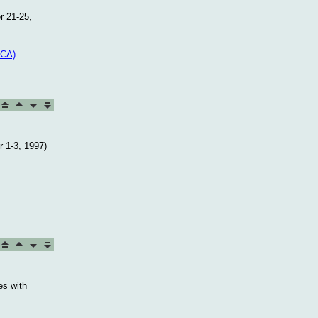
r 21-25,
CA)
r 1-3, 1997)
es with