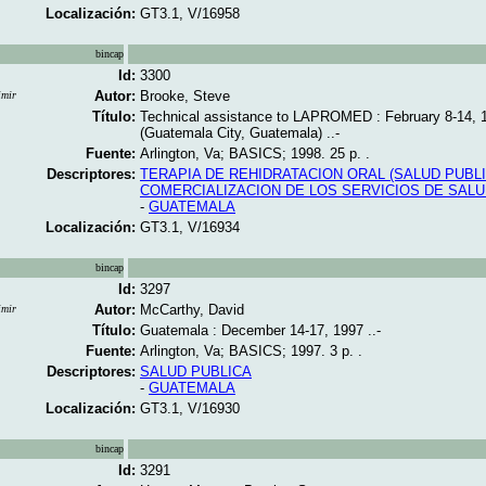
Localización:
GT3.1, V/16958
bincap
Id:
3300
Autor:
Brooke, Steve
imir
Título:
Technical assistance to LAPROMED : February 8-14, 
(Guatemala City, Guatemala) ..-
Fuente:
Arlington, Va; BASICS; 1998. 25 p. .
Descriptores:
TERAPIA DE REHIDRATACION ORAL (SALUD PUBLI
COMERCIALIZACION DE LOS SERVICIOS DE SAL
-
GUATEMALA
Localización:
GT3.1, V/16934
bincap
Id:
3297
Autor:
McCarthy, David
imir
Título:
Guatemala : December 14-17, 1997 ..-
Fuente:
Arlington, Va; BASICS; 1997. 3 p. .
Descriptores:
SALUD PUBLICA
-
GUATEMALA
Localización:
GT3.1, V/16930
bincap
Id:
3291