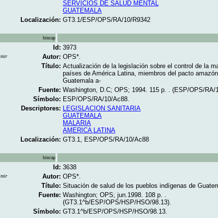
SERVICIOS DE SALUD MENTAL
GUATEMALA
Localización:
GT3.1/ESP/OPS/RA/10/R9342
bincap
Id:
3973
Autor:
OPS*.
imir
Título:
Actualización de la legislación sobre el control de la ma
países de América Latina, miembros del pacto amazón
Guatemala a-
Fuente:
Washington, D.C; OPS; 1994. 115 p. . (ESP/OPS/RA/1
Símbolo:
ESP/OPS/RA/10/Ac88.
Descriptores:
LEGISLACION SANITARIA
GUATEMALA
MALARIA
AMERICA LATINA
Localización:
GT3.1, ESP/OPS/RA/10/Ac88
bincap
Id:
3638
Autor:
OPS*.
imir
Título:
Situación de salud de los pueblos indígenas de Guatem
Fuente:
Washington; OPS; jun.1998. 108 p. .
(GT3.1^b/ESP/OPS/HSP/HSO/98.13).
Símbolo:
GT3.1^b/ESP/OPS/HSP/HSO/98.13.