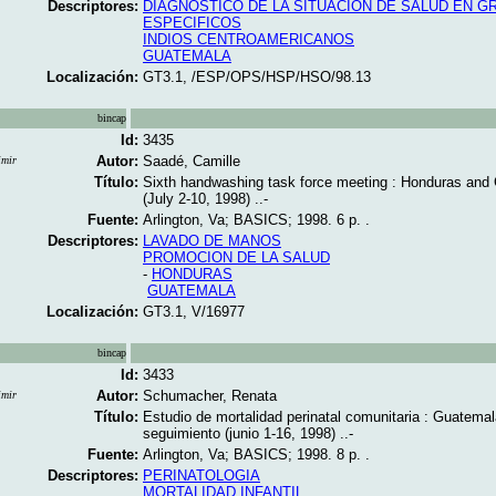
Descriptores:
DIAGNOSTICO DE LA SITUACION DE SALUD EN 
ESPECIFICOS
INDIOS CENTROAMERICANOS
GUATEMALA
Localización:
GT3.1, /ESP/OPS/HSP/HSO/98.13
bincap
Id:
3435
Autor:
Saadé, Camille
imir
Título:
Sixth handwashing task force meeting : Honduras and
(July 2-10, 1998) ..-
Fuente:
Arlington, Va; BASICS; 1998. 6 p. .
Descriptores:
LAVADO DE MANOS
PROMOCION DE LA SALUD
-
HONDURAS
GUATEMALA
Localización:
GT3.1, V/16977
bincap
Id:
3433
Autor:
Schumacher, Renata
imir
Título:
Estudio de mortalidad perinatal comunitaria : Guatemal
seguimiento (junio 1-16, 1998) ..-
Fuente:
Arlington, Va; BASICS; 1998. 8 p. .
Descriptores:
PERINATOLOGIA
MORTALIDAD INFANTIL