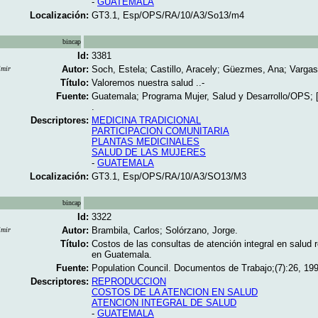
-
GUATEMALA
Localización:
GT3.1, Esp/OPS/RA/10/A3/So13/m4
bincap
Id:
3381
Autor:
Soch, Estela; Castillo, Aracely; Güezmes, Ana; Vargas,
imir
Título:
Valoremos nuestra salud ..-
Fuente:
Guatemala; Programa Mujer, Salud y Desarrollo/OPS; [
.
Descriptores:
MEDICINA TRADICIONAL
PARTICIPACION COMUNITARIA
PLANTAS MEDICINALES
SALUD DE LAS MUJERES
-
GUATEMALA
Localización:
GT3.1, Esp/OPS/RA/10/A3/SO13/M3
bincap
Id:
3322
Autor:
Brambila, Carlos; Solórzano, Jorge.
imir
Título:
Costos de las consultas de atención integral en salud 
en Guatemala.
Fuente:
Population Council. Documentos de Trabajo;(7):26, 1998
Descriptores:
REPRODUCCION
COSTOS DE LA ATENCION EN SALUD
ATENCION INTEGRAL DE SALUD
-
GUATEMALA