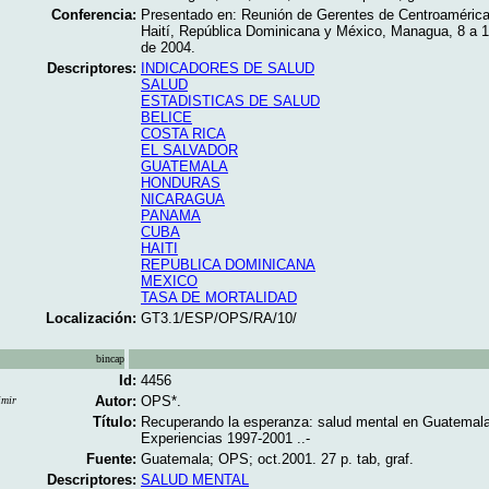
Conferencia:
Presentado en: Reunión de Gerentes de Centroamérica
Haití, República Dominicana y México, Managua, 8 a 
de 2004.
Descriptores:
INDICADORES DE SALUD
SALUD
ESTADISTICAS DE SALUD
BELICE
COSTA RICA
EL SALVADOR
GUATEMALA
HONDURAS
NICARAGUA
PANAMA
CUBA
HAITI
REPUBLICA DOMINICANA
MEXICO
TASA DE MORTALIDAD
Localización:
GT3.1/ESP/OPS/RA/10/
bincap
Id:
4456
Autor:
OPS*.
imir
Título:
Recuperando la esperanza: salud mental en Guatemala
Experiencias 1997-2001 ..-
Fuente:
Guatemala; OPS; oct.2001. 27 p. tab, graf.
Descriptores:
SALUD MENTAL