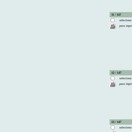
11 / 147
selecciona
para impr
12 / 147
selecciona
para impr
13 / 147
selecciona