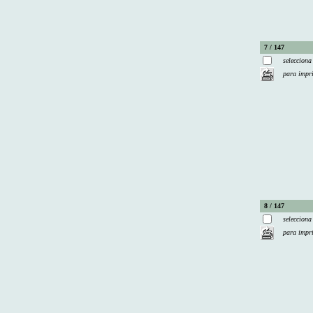
7 / 147
selecciona
para impr
8 / 147
selecciona
para impr