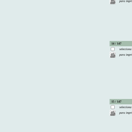
para impr
14 / 147
selecciona
para impr
15 / 147
selecciona
para impr