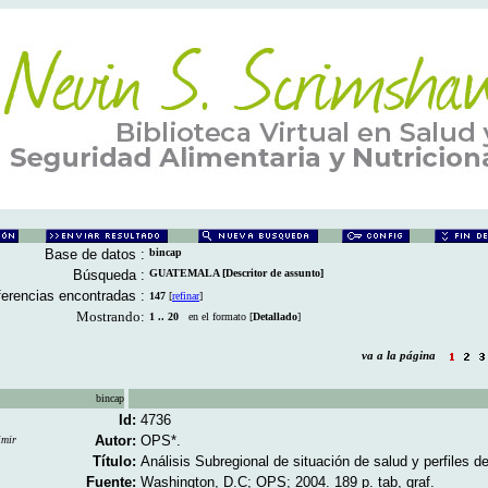
Base de datos :
bincap
Búsqueda :
GUATEMALA [Descritor de assunto]
erencias encontradas :
147
[
refinar
]
Mostrando:
1 .. 20
en el formato [
Detallado
]
va a la página
bincap
Id:
4736
Autor:
OPS*.
imir
Título:
Análisis Subregional de situación de salud y perfiles de
Fuente:
Washington, D.C; OPS; 2004. 189 p. tab, graf.