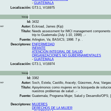
-
GUATEMALA
Localización:
GT3.1, V/16975
bincap
Id:
3432
Autor:
Eckroad, James (Kip)
imir
Título:
Needs assessment for IMCI management components 
trip to Guatemala (July 1-10, 1998) ..-
Fuente:
Arlington, Va; BASICS; 1998. 7 p. .
Descriptores:
ENFERMEDAD
INFANTE
ATENCION INTEGRAL DE SALUD
ORGANIZACIONES NO GUBERNAMENTALES
-
GUATEMALA
Localización:
GT3.1, V/16974
bincap
Id:
3382
Autor:
Soch, Estela; Castillo, Aracely; Güezmes, Ana; Vargas,
imir
Título:
Apoyémonos como mujeres en la búsqueda de solucio
nuestros problemas de salud ..-
Fuente:
Guatemala; Programa Mujer, Salud y Desarrollo/OPS; [
.
Descriptores:
MUJERES
DERECHOS DE LA MUJER