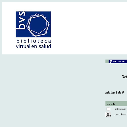
Ref
página 1 de 8
1 / 147
selecciona
para impr