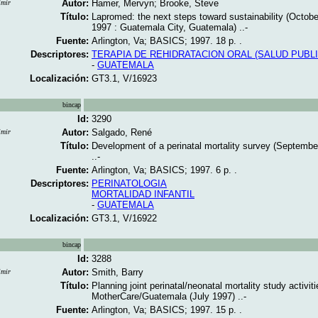
Autor:
Hamer, Mervyn; Brooke, Steve
imir
Título:
Lapromed: the next steps toward sustainability (Octobe
1997 : Guatemala City, Guatemala) ..-
Fuente:
Arlington, Va; BASICS; 1997. 18 p. .
Descriptores:
TERAPIA DE REHIDRATACION ORAL (SALUD PUBLI
-
GUATEMALA
Localización:
GT3.1, V/16923
bincap
Id:
3290
Autor:
Salgado, René
imir
Título:
Development of a perinatal mortality survey (Septembe
..-
Fuente:
Arlington, Va; BASICS; 1997. 6 p. .
Descriptores:
PERINATOLOGIA
MORTALIDAD INFANTIL
-
GUATEMALA
Localización:
GT3.1, V/16922
bincap
Id:
3288
Autor:
Smith, Barry
imir
Título:
Planning joint perinatal/neonatal mortality study activiti
MotherCare/Guatemala (July 1997) ..-
Fuente:
Arlington, Va; BASICS; 1997. 15 p. .