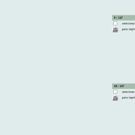
9 / 147
selecciona
para impr
10 / 147
selecciona
para impr