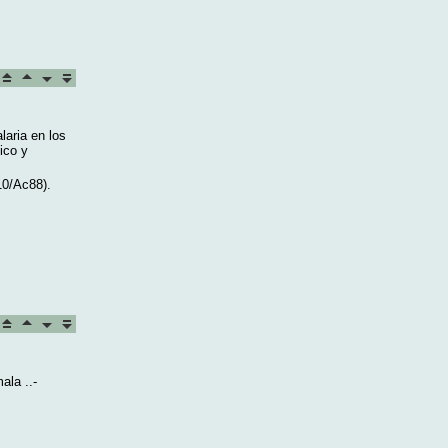
laria en los
ico y
0/Ac88).
ala ..-