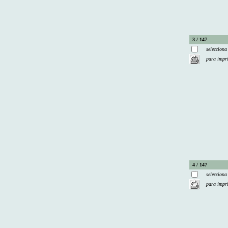
3 / 147
selecciona
para impr
4 / 147
selecciona
para impr