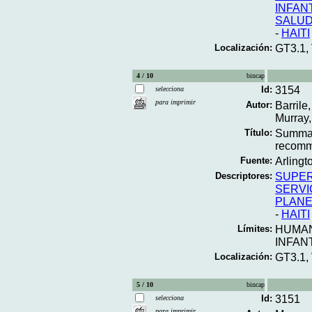
INFAN
SALUD
-
HAITI
Localización:
GT3.1,
4 / 10
bincap
Id:
3154
selecciona
para imprimir
Autor:
Barrile
Murray,
Título:
Summar
recomme
Fuente:
Arlingt
Descriptores:
SUPER
SERVI
PLANE
-
HAITI
Límites:
HUMA
INFAN
Localización:
GT3.1,
5 / 10
bincap
Id:
3151
selecciona
para imprimir