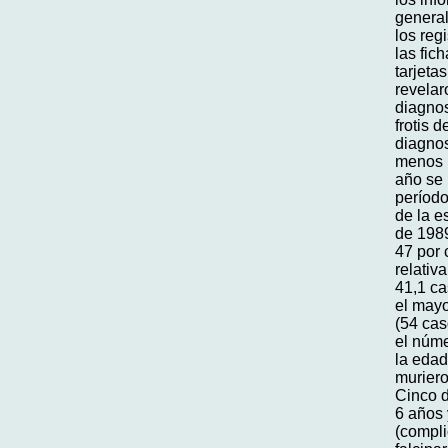
general
los reg
las fic
tarjeta
revelar
diagnos
frotis 
diagnos
menos 
año se 
períod
de la e
de 1989
47 por 
relativ
41,1 ca
el may
(54 cas
el núm
la edad
muriero
Cinco d
6 años 
(compli