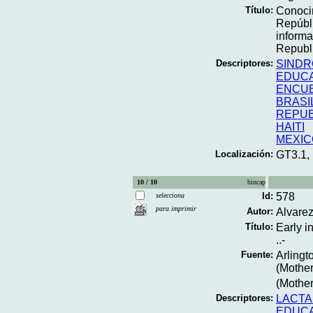
Título:
Conocim
Repúbli
informa
Republi
Descriptores:
SINDR
EDUCA
ENCUE
BRASI
REPUB
HAITI
MEXIC
Localización:
GT3.1,
10 / 10
bincap
Id:
578
selecciona
para imprimir
Autor:
Alvarez
Título:
Early i
..-
Fuente:
Arlingt
(Mother
(Mother
Descriptores:
LACTA
EDUCA