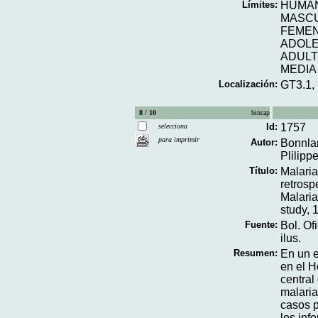
Límites:
HUMA
MASC
FEME
ADOL
ADUL
MEDIA
Localización:
GT3.1,
8 / 10
bincap
Id:
1757
selecciona
para imprimir
Autor:
Bonnla
Plilippe
Título:
Malaria
retrosp
Malaria
study,
Fuente:
Bol. Of
ilus.
Resumen:
En un e
en el H
central
malaria
casos p
los inf