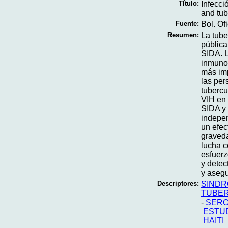
Título:
Infecci
and tub
Fuente:
Bol. Of
Resumen:
La tube
pública
SIDA. L
inmunod
más imp
las per
tubercu
VIH en 
SIDA y 
indepen
un efec
graveda
lucha c
esfuerz
y detec
y asegu
Descriptores:
SINDR
TUBER
-
SERO
ESTU
HAITI