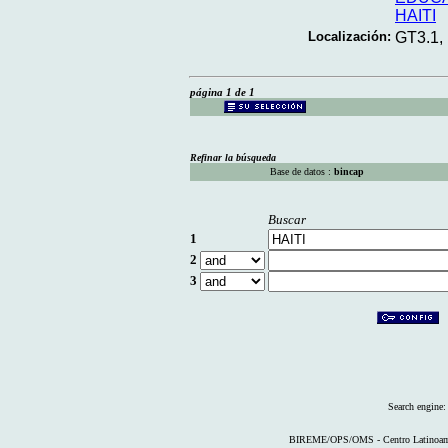
HAITI
Localización:
GT3.1,
página 1 de 1
Refinar la búsqueda
Base de datos :
bincap
Buscar
1
2
3
Search engine
BIREME/OPS/OMS - Centro Latinoameri