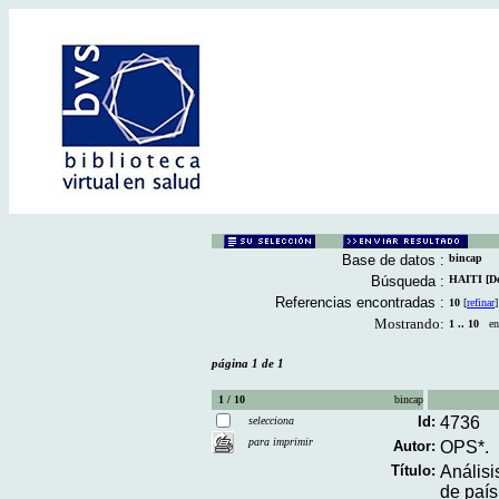
Base de datos :
bincap
Búsqueda :
HAITI [Des
Referencias encontradas :
10
[
refinar
]
Mostrando:
1 .. 10
en 
página 1 de 1
1 / 10
bincap
Id:
4736
selecciona
para imprimir
Autor:
OPS*.
Título:
Análisi
de país 