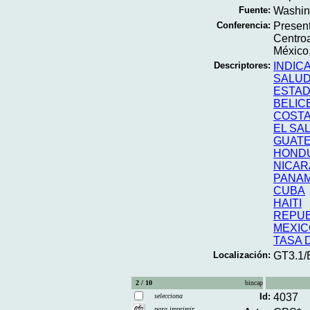
Fuente:
Washing
Conferencia:
Presen
Centroa
México
Descriptores:
INDIC
SALU
ESTAD
BELIC
COSTA
EL SA
GUAT
HOND
NICA
PANA
CUBA
HAITI
REPUB
MEXIC
TASA 
Localización:
GT3.1/
2 / 10
bincap
Id:
4037
selecciona
para imprimir