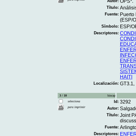
Autor:
OPS*.
Título:
Análisi
Fuente:
Puerto 
(ESP/O
Símbolo:
ESP/OP
Descriptores:
CONDI
CONDI
EDUC
ENFER
INFEC
ENFE
TRANS
SISTE
HAITI
Localización:
GT3.1,
3 / 10
bincap
Id:
3292
selecciona
para imprimir
Autor:
Salgad
Título:
Joint P
discussi
Fuente:
Arlingt
Descriptores:
ENFE