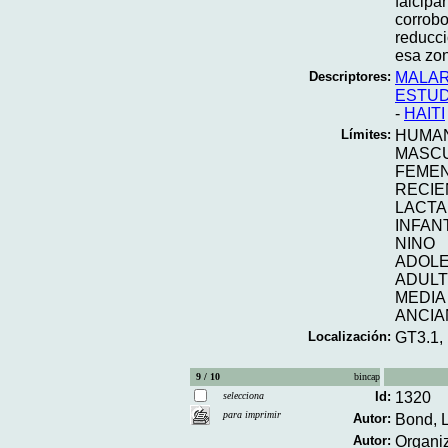
falcipa
corrobo
reducci
esa zon
Descriptores:
MALAR
ESTUD
-
HAITI
Límites:
HUMA
MASC
FEME
RECIE
LACT
INFAN
NINO
ADOL
ADUL
MEDIA
ANCIA
Localización:
GT3.1,
9 / 10
bincap
Id:
1320
selecciona
para imprimir
Autor:
Bond, L
Autor:
Organi