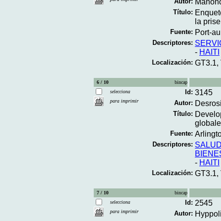
Autor:
Manonc
Título:
Enquete
la pris
Fuente:
Port-au
Descriptores:
SERVI
-
HAITI
Localización:
GT3.1,
6 / 10
bincap
Id:
3145
selecciona
para imprimir
Autor:
Desrosi
Título:
Develop
globale 
Fuente:
Arlingt
Descriptores:
SALUD
BIENE
-
HAITI
Localización:
GT3.1,
7 / 10
bincap
Id:
2545
selecciona
para imprimir
Autor:
Hyppoli