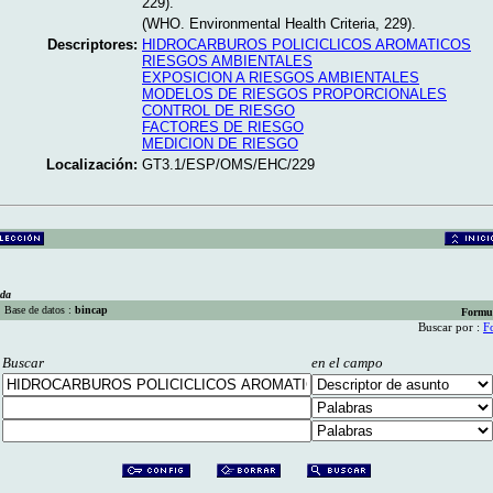
229).
(WHO. Environmental Health Criteria, 229).
Descriptores:
HIDROCARBUROS POLICICLICOS AROMATICOS
RIESGOS AMBIENTALES
EXPOSICION A RIESGOS AMBIENTALES
MODELOS DE RIESGOS PROPORCIONALES
CONTROL DE RIESGO
FACTORES DE RIESGO
MEDICION DE RIESGO
Localización:
GT3.1/ESP/OMS/EHC/229
eda
Base de datos :
bincap
Formu
Buscar por :
F
Buscar
en el campo