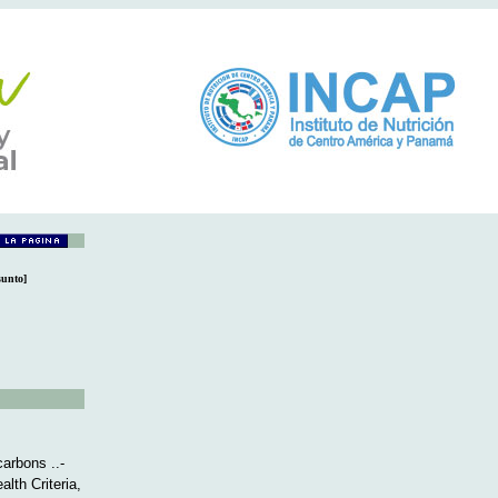
unto]
carbons ..-
th Criteria,