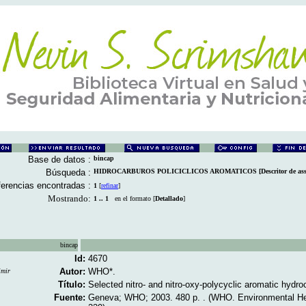
Base de datos :
bincap
Búsqueda :
HIDROCARBUROS POLICICLICOS AROMATICOS [Descritor de ass
erencias encontradas :
1
[
refinar
]
Mostrando:
1 .. 1
en el formato [
Detallado
]
bincap
Id:
4670
Autor:
WHO*.
imir
Título:
Selected nitro- and nitro-oxy-polycyclic aromatic hydro
Fuente:
Geneva; WHO; 2003. 480 p. . (WHO. Environmental Heal