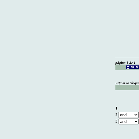
página 1 de 1
Refinar la búsqu
1
2
3