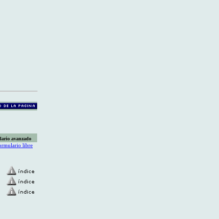
lario avanzado
ormulario libre