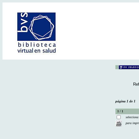
Ref
página 1 de 1
1 / 1
selecciona
para impr