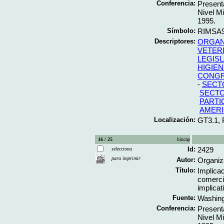
Conferencia:
Present
Nivel Mi
1995.
Símbolo:
RIMSA9
Descriptores:
ORGAN
VETERI
LEGIS
HIGIEN
CONG
-
SECT
SECTO
PARTI
AMERI
Localización:
GT3.1,
16 / 25
bincap
Id:
2429
selecciona
para imprimir
Autor:
Organiz
Título:
Implica
comerci
implicat
Fuente:
Washing
Conferencia:
Present
Nivel Mi