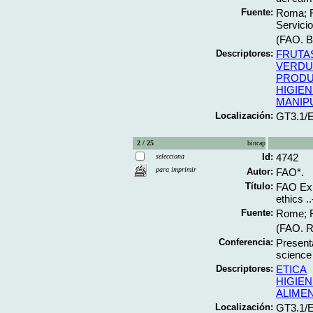
Fuente:
Roma; FA
Servicio
(FAO. Bo
Descriptores:
FRUTA
VERDU
PRODU
HIGIEN
MANIP
Localización:
GT3.1/
2 / 25
bincap
Id:
4742
selecciona
para imprimir
Autor:
FAO*.
Título:
FAO Exp
ethics ..
Fuente:
Rome; F
(FAO. Re
Conferencia:
Present
science
Descriptores:
ETICA
HIGIEN
ALIME
Localización:
GT3.1/