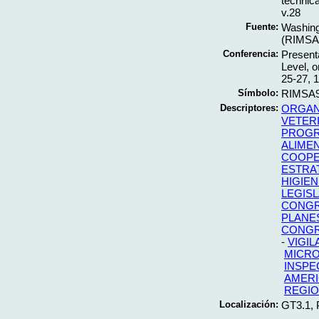
technica
v.28
Fuente:
Washing
(RIMSA9
Conferencia:
Presenta
Level, 
25-27, 
Símbolo:
RIMSA9
Descriptores:
ORGAN
VETERI
PROGR
ALIME
COOPE
ESTRA
HIGIEN
LEGIS
CONG
PLANE
CONG
-
VIGIL
MICRO
INSPE
AMERI
REGIO
Localización:
GT3.1,