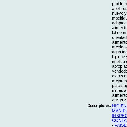
problem
abolir e
nuevo y
modifiq
adaptaci
alimento
latinoam
orientad
alimento
medidas 
agua in
higiene
implica
apropiad
vendedo
esto si
mejores
para su
inmediat
aliment
que pue
Descriptores:
HIGIEN
MANIP
INSPE
CONTA
-
PAIS