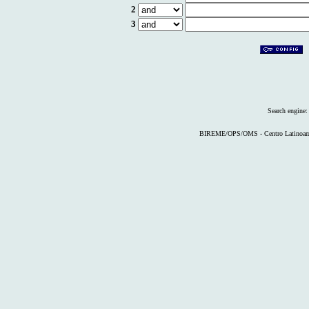
2
3
Search engine
BIREME/OPS/OMS - Centro Latinoameri