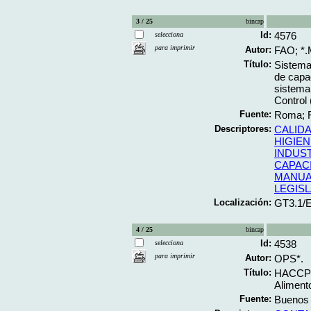
3 / 25
bincap
Id:
4576
selecciona
para imprimir
Autor:
FAO; *.
Título:
Sistema
de capac
sistema 
Control
Fuente:
Roma; F
Descriptores:
CALID
HIGIEN
INDUS
CAPAC
MANUA
LEGIS
Localización:
GT3.1/
4 / 25
bincap
Id:
4538
selecciona
para imprimir
Autor:
OPS*.
Título:
HACCP: 
Alimento
Fuente:
Buenos 