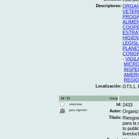
Descriptores:
ORGAN
VETERI
PROGR
ALIME
COOPE
ESTRA
HIGIEN
LEGIS
PLANE
CONG
-
VIGIL
MICRO
INSPE
AMERI
REGIO
Localización:
GT3.1,
14 / 25
bincap
Id:
2433
selecciona
para imprimir
Autor:
Organiz
Título:
Riesgos
para la 
to publi
livestoc