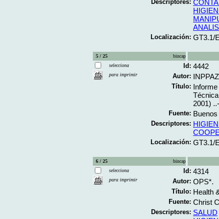
Descriptores:
CONTA
HIGIEN
MANIP
ANALIS
Localización:
GT3.1/
5 / 25
bincap
Id:
4442
selecciona
para imprimir
Autor:
INPPAZ
Título:
Informe
Técnica
2001) ..
Fuente:
Buenos 
Descriptores:
HIGIEN
COOPE
Localización:
GT3.1/
6 / 25
bincap
Id:
4314
selecciona
para imprimir
Autor:
OPS*.
Título:
Health &
Fuente:
Christ 
Descriptores:
SALUD