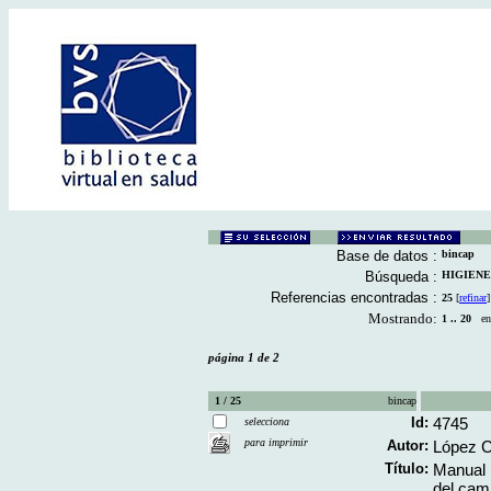
Base de datos :
bincap
Búsqueda :
HIGIENE 
Referencias encontradas :
25
[
refinar
]
Mostrando:
1 .. 20
en 
página 1 de 2
1 / 25
bincap
Id:
4745
selecciona
para imprimir
Autor:
López C
Título:
Manual p
del cam