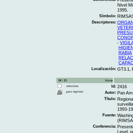
Nivel Mi
1995.
Símbolo:
RIMSA9
Descriptores:
ORGAN
VETERI
PRESU
CONG
-
VIGIL
HIGIE
RABIA
RELAC
CAPAC
Localización:
GT3.1,
18 / 25
bincap
Id:
2416
selecciona
para imprimir
Autor:
Pan Ame
Título:
Regional
surveil
1993-19
Fuente:
Washing
(RIMSA9
Conferencia:
Presenta
Level, 