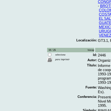
CONG
-
BROT
COLO
COSTA
EL SA
GUAT
MEXI
URUG
VENE
Localización:
GT3.1,
13 / 25
bincap
Id:
2446
selecciona
para imprimir
Autor:
Organiz
Título:
Informe
de coop
1993-19
program 
1993-19
Fuente:
Washing
Es).
Conferencia:
Present
Nivel Mi
1995.
Símbolo:
RIMSA9