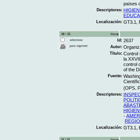
países d
Descriptores:
HIGIEN
EDUCA
Localización:
GT3.1,
10 / 25
bincap
Id:
2637
selecciona
para imprimir
Autor:
Organiz
Título:
Control 
la XXVI
control 
of the D
Fuente:
Washing
Científi
(OPS. Pu
Descriptores:
INSPE
POLITI
ABAST
HIGIEN
-
AMERI
REGIO
Localización:
GT3.1,
11 / 25
bincap