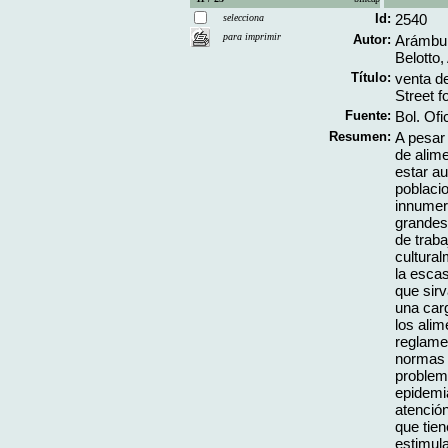
Id:
2540
selecciona
para imprimir
Autor:
Arámbulo
Belotto,
Título:
venta de
Street f
Fuente:
Bol. Ofi
Resumen:
A pesar 
de alime
estar a
poblaci
innumer
grandes 
de traba
cultural
la esca
que sir
una carg
los alim
reglamen
normas 
problema
epidemia
atenció
que tien
estimula