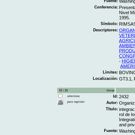
Fuente:
Washing
Conferencia:
Present
Nivel Mi
1995.
Símbolo:
RIMSA9
Descriptores:
ORGAN
VETERI
AGRIC
AMBIE
PRODU
CONG
-
HIGIE
AMERI
Límites:
BOVIN
Localización:
GT3.1,
15 / 25
bincap
Id:
2432
selecciona
para imprimir
Autor:
Organiz
Título:
integrac
rol de l
Integrat
and pri
Fuente:
Washing