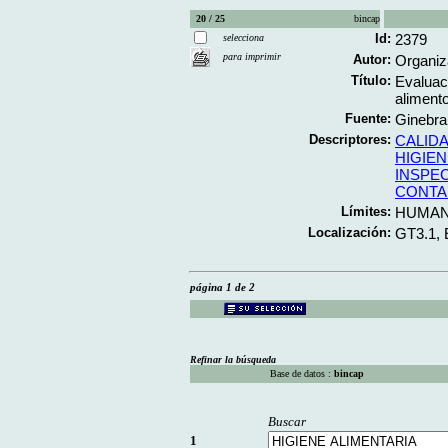
20 / 25
bincap
Id:
2379
selecciona
para imprimir
Autor:
Organiz
Título:
Evaluac
aliment
Fuente:
Ginebra
Descriptores:
CALID
HIGIEN
INSPE
CONTA
Límites:
HUMA
Localización:
GT3.1,
página 1 de 2
Refinar la búsqueda
Base de datos :
bincap
Buscar
1