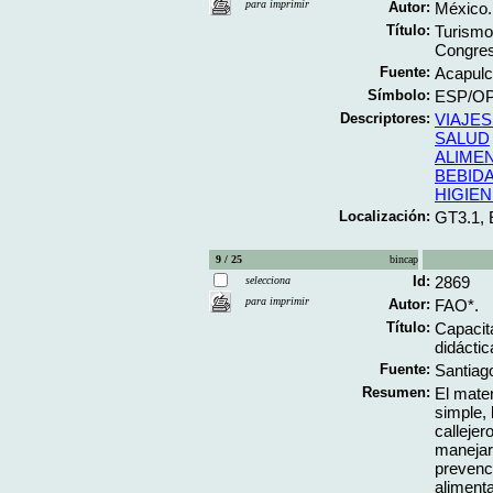
para imprimir
Autor:
México.
Título:
Turismo
Congres
Fuente:
Acapulc
Símbolo:
ESP/OP
Descriptores:
VIAJES
SALUD
ALIME
BEBID
HIGIEN
Localización:
GT3.1,
9 / 25
bincap
Id:
2869
selecciona
para imprimir
Autor:
FAO*.
Título:
Capacit
didáctica
Fuente:
Santiago
Resumen:
El mater
simple,
calleje
manejar 
prevenc
alimenta