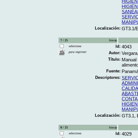
HIGIE
HIGIEN
SANEA
SERVI
MANIP
Localización:
GT3.1/
7 / 25
bincap
Id:
4043
selecciona
para imprimir
Autor:
Vergara
Título:
Manual 
alimento
Fuente:
Panamá;
Descriptores:
SERVI
ADMIN
CALID
ABAST
CONTA
HIGIEN
MANIP
Localización:
GT3.1,
8 / 25
bincap
Id:
4029
selecciona