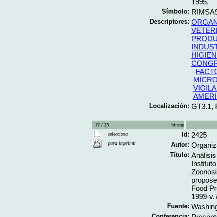
1995.
Símbolo:
RIMSA9
Descriptores:
ORGAN
VETERI
PRODU
INDUS
HIGIEN
CONG
-
FACT
MICRO
VIGIL
AMERI
Localización:
GT3.1,
17 / 25
bincap
Id:
2425
selecciona
para imprimir
Autor:
Organiz
Título:
Análisi
Institu
Zoonosi
propose
Food Pr
1999-v.
Fuente:
Washing
Conferencia:
Present