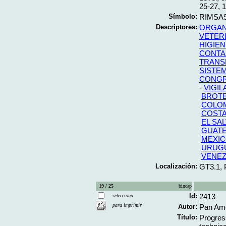
25-27, 
Símbolo:
RIMSA9
Descriptores:
ORGAN
VETERI
HIGIEN
CONTA
TRANS
SISTE
CONG
-
VIGIL
BROT
COLO
COSTA
EL SA
GUAT
MEXI
URUG
VENE
Localización:
GT3.1,
19 / 25
bincap
Id:
2413
selecciona
para imprimir
Autor:
Pan Ame
Título:
Progres