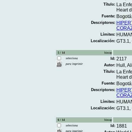
Título:
La Enfe
Heart d
Fuente:
Bogotá;
Descriptores:
HIPER
CORA
Límites:
HUMA
Localización:
GT3.1,
5 / 14
bincap
Id:
2117
selecciona
para imprimir
Autor:
Hull, A
Título:
La Enfe
Heart d
Fuente:
Bogotá;
Descriptores:
HIPER
CORA
Límites:
HUMA
Localización:
GT3.1,
6 / 14
bincap
Id:
1881
selecciona
para imprimir