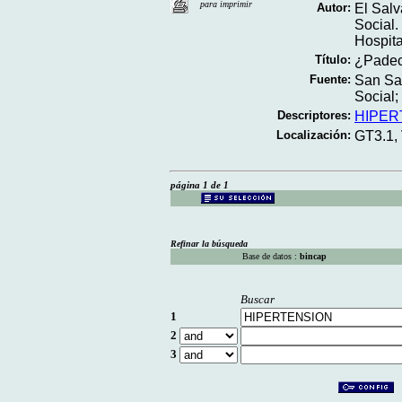
para imprimir
Autor:
El Salv
Social.
Hospita
Título:
¿Padece
Fuente:
San Sal
Social; 
Descriptores:
HIPER
Localización:
GT3.1,
página 1 de 1
Refinar la búsqueda
Base de datos :
bincap
Buscar
1
2
3