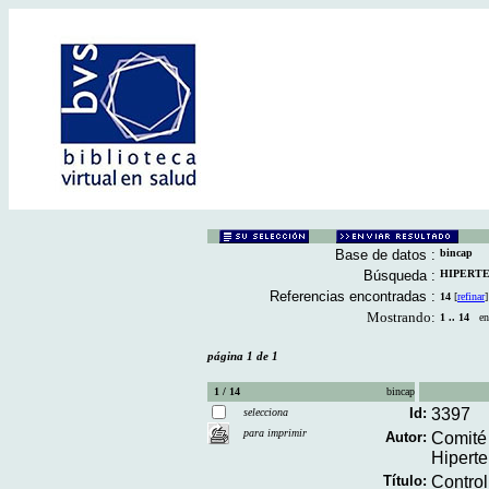
Base de datos :
bincap
Búsqueda :
HIPERTENS
Referencias encontradas :
14
[
refinar
]
Mostrando:
1 .. 14
en 
página 1 de 1
1 / 14
bincap
Id:
3397
selecciona
para imprimir
Autor:
Comité 
Hiperte
Título:
Control