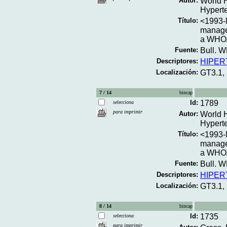
Autor:
World H
Hypert
Título:
<1993-N
manage
a WHO/
Fuente:
Bull. W
Descriptores:
HIPER
Localización:
GT3.1,
7 / 14
bincap
Id:
1789
selecciona
para imprimir
Autor:
World H
Hypert
Título:
<1993-N
manage
a WHO/
Fuente:
Bull. W
Descriptores:
HIPER
Localización:
GT3.1,
8 / 14
bincap
Id:
1735
selecciona
para imprimir