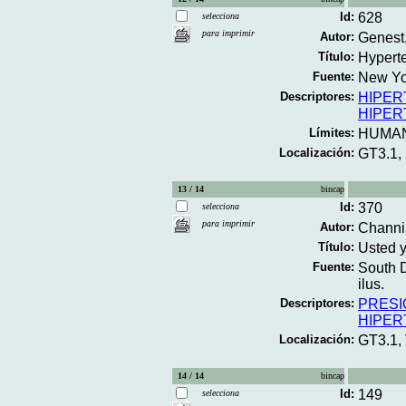
Id:
628
selecciona
para imprimir
Autor:
Genest
Título:
Hyperte
Fuente:
New Yo
Descriptores:
HIPER
HIPER
Límites:
HUMA
Localización:
GT3.1,
13 / 14
bincap
Id:
370
selecciona
para imprimir
Autor:
Channin
Título:
Usted y
Fuente:
South D
ilus.
Descriptores:
PRESI
HIPER
Localización:
GT3.1,
14 / 14
bincap
Id:
149
selecciona