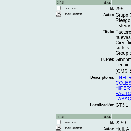
3 / 14
bincap
Id:
2991
selecciona
para imprimir
Autor:
Grupo C
Riesgo
Esferas
Título:
Factore
nuevas 
Científ
factors
Group o
Fuente:
Ginebra
Técnico
(OMS. S
Descriptores:
ENFE
COLE
HIPER
FACTO
TABAQ
Localización:
GT3.1,
4 / 14
bincap
Id:
2259
selecciona
para imprimir
Autor:
Hull, A