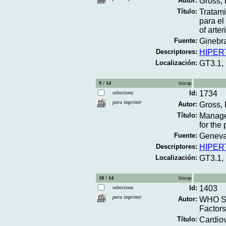
Autor:
Gross, 
Título:
Tratami
para e
of arte
Fuente:
Ginebra
Descriptores:
HIPER
Localización:
GT3.1,
9 / 14
bincap
Id:
1734
selecciona
para imprimir
Autor:
Gross, 
Título:
Managem
for the
Fuente:
Geneva
Descriptores:
HIPER
Localización:
GT3.1,
10 / 14
bincap
Id:
1403
selecciona
para imprimir
Autor:
WHO Sc
Factors
Título:
Cardiov