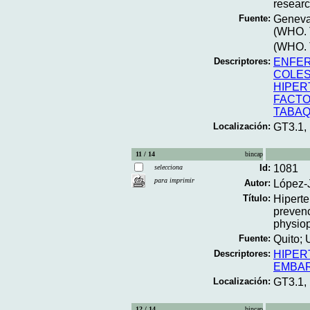
researc
Fuente:
Geneva;
(WHO. T
(WHO. T
Descriptores:
ENFE
COLE
HIPER
FACTO
TABAQ
Localización:
GT3.1,
11 / 14
bincap
Id:
1081
selecciona
para imprimir
Autor:
López-J
Título:
Hiperte
prevenc
physiop
Fuente:
Quito; 
Descriptores:
HIPER
EMBA
Localización:
GT3.1,
12 / 14
bincap