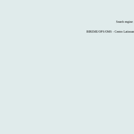
Search engine
BIREME/OPS/OMS - Centro Latinoameri