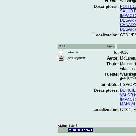
Fuente:
Washingt
Descriptores:
POLITIC
SALUD 
IMPACT
DESARR
CANAD
DESARR
Localización:
GT3.1/E
2 / 2
bincap
Id:
4036
selecciona
Autor:
McLaren,
para imprimir
Título:
Manual d
vitamina
Fuente:
Washingt
(ESP/OP
Símbolo:
ESP/OPS
Descriptores:
DEFICIE
VALOR 
IMPACT
MANUA
Localización:
GT3.1, 
página 1 de 1