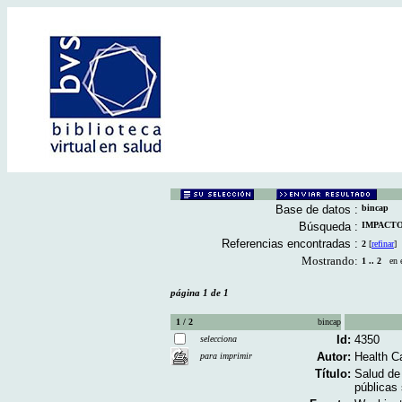
Base de datos :
bincap
Búsqueda :
IMPACTO 
Referencias encontradas :
2
[
refinar
]
Mostrando:
1 .. 2
en el
página 1 de 1
1 / 2
bincap
Id:
4350
selecciona
Autor:
Health C
para imprimir
Título:
Salud de 
públicas 