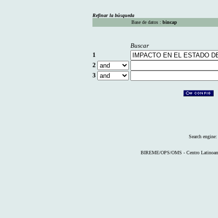
Refinar la búsqueda
Base de datos :
bincap
Buscar
1
2
3
Search engine
BIREME/OPS/OMS - Centro Latinoameri