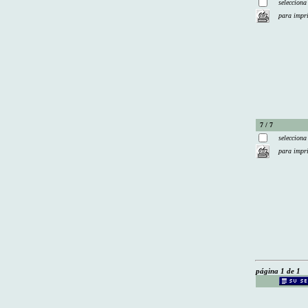
selecciona
para impr
7 / 7
selecciona
para impr
página 1 de 1