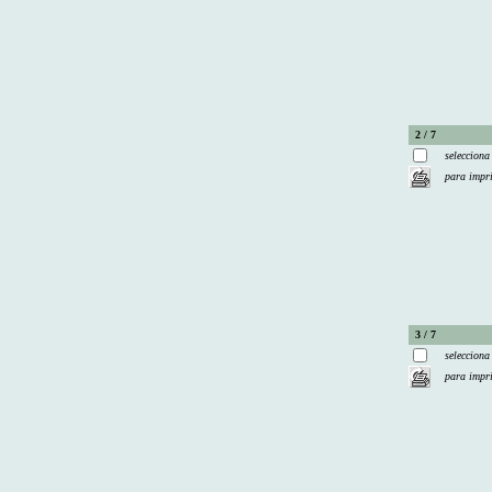
2 / 7
selecciona
para impr
3 / 7
selecciona
para impr