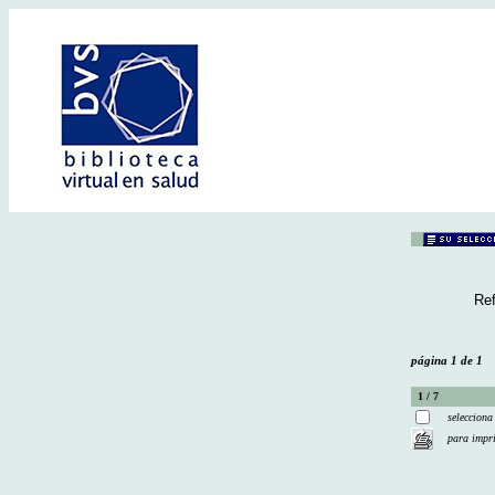
Ref
página 1 de 1
1 / 7
selecciona
para impr