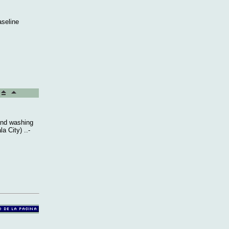
aseline
hand washing
a City) ..-