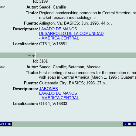
Id:
3199
Autor:
Saadé, Camille
imir
Título:
Regional handwashing promotion in Central America: b
market research methodology ..-
Fuente:
Arlington, Va; BASICS; Jun. 1996. 44 p. .
Descriptores:
LAVADO DE MANOS
DESARROLLO DE LA COMUNIDAD
-
AMERICA CENTRAL
Localización:
GT3.1, V/16851
bincap
Id:
3181
Autor:
Saade, Camille; Bateman, Massee
imir
Título:
First meeting of soap producers for the promotion of 
with soap in Central America (March 1, 1996 : Guatemal
Fuente:
Guatemala City; BASICS; 1996. 27 p. .
Descriptores:
JABONES
LAVADO DE MANOS
-
AMERICA CENTRAL
Localización:
GT3.1, V/16833