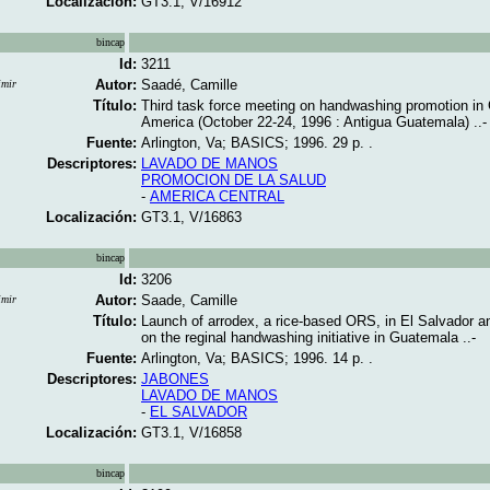
Localización:
GT3.1, V/16912
bincap
Id:
3211
Autor:
Saadé, Camille
imir
Título:
Third task force meeting on handwashing promotion in 
America (October 22-24, 1996 : Antigua Guatemala) ..-
Fuente:
Arlington, Va; BASICS; 1996. 29 p. .
Descriptores:
LAVADO DE MANOS
PROMOCION DE LA SALUD
-
AMERICA CENTRAL
Localización:
GT3.1, V/16863
bincap
Id:
3206
Autor:
Saade, Camille
imir
Título:
Launch of arrodex, a rice-based ORS, in El Salvador a
on the reginal handwashing initiative in Guatemala ..-
Fuente:
Arlington, Va; BASICS; 1996. 14 p. .
Descriptores:
JABONES
LAVADO DE MANOS
-
EL SALVADOR
Localización:
GT3.1, V/16858
bincap