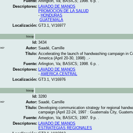
Fuente:
Arlington, Va; BASICS; 1998. 6 p. .
Descriptores:
LAVADO DE MANOS
PROMOCION DE LA SALUD
-
HONDURAS
GUATEMALA
Localización:
GT3.1, V/16977
bincap
Id:
3434
Autor:
Saadé, Camille
imir
Título:
Accelerating the launch of handwashing campaign in Ce
America (April 20-30, 1998) ..-
Fuente:
Arlington, Va; BASICS; 1998. 6 p. .
Descriptores:
LAVADO DE MANOS
-
AMERICA CENTRAL
Localización:
GT3.1, V/16976
bincap
Id:
3280
Autor:
Saadé, Camille
imir
Título:
Developing communication strategy for regional handw
campaign (April 22-24, 1997 : Guatemala City, Guatemal
Fuente:
Arlington, Va; BASICS; 1997. 9 p. .
Descriptores:
LAVADO DE MANOS
ESTRATEGIAS REGIONALES