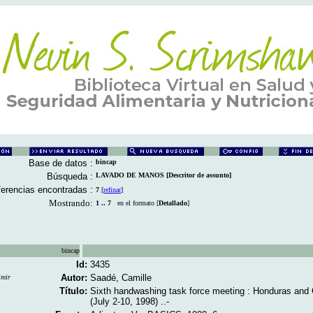
Base de datos :
bincap
Búsqueda :
LAVADO DE MANOS [Descritor de assunto]
erencias encontradas :
7
[
refinar
]
Mostrando:
1 .. 7
en el formato [
Detallado
]
bincap
Id:
3435
Autor:
Saadé, Camille
imir
Título:
Sixth handwashing task force meeting : Honduras and
(July 2-10, 1998) ..-