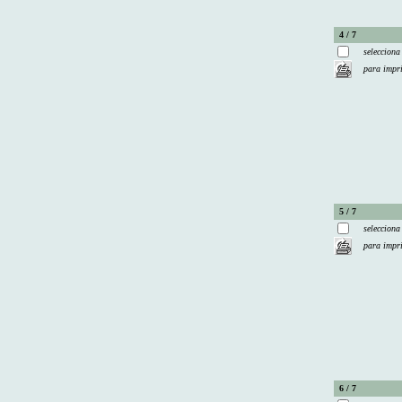
4 / 7
selecciona
para impr
5 / 7
selecciona
para impr
6 / 7