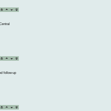
Central
nd follow-up