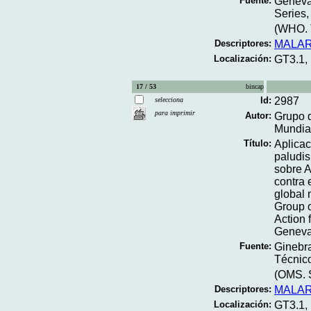
Fuente:
Geneva
Series,
(WHO. T
Descriptores:
MALAR
Localización:
GT3.1,
17 / 53
bincap
Id:
2987
selecciona
para imprimir
Autor:
Grupo d
Mundial
Título:
Aplicac
paludis
sobre A
contra 
global 
Group o
Action 
Geneva 
Fuente:
Ginebra
Técnico
(OMS. S
Descriptores:
MALAR
Localización:
GT3.1,