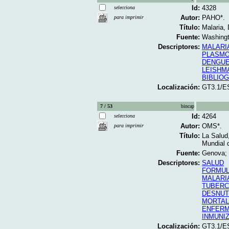
Id:
4328
selecciona
Autor:
PAHO*.
para imprimir
Título:
Malaria,
Fuente:
Washingt
Descriptores:
MALARI
PLASMO
DENGU
LEISHM
BIBLIO
Localización:
GT3.1/E
7 / 53
bincap
Id:
4264
selecciona
Autor:
OMS*.
para imprimir
Título:
La Salud
Mundial d
Fuente:
Genova; 
Descriptores:
SALUD
FORMUL
MALARI
TUBERC
DESNUT
MORTAL
ENFERM
INMUNI
Localización:
GT3.1/E