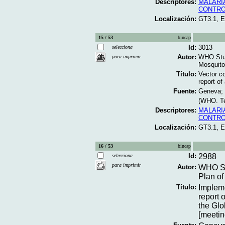
Descriptores:
MALARI
CONTRO
Localización:
GT3.1, 
15 / 53
bincap
Id:
3013
selecciona
Autor:
WHO Stud
para imprimir
Mosquito
Título:
Vector co
report of
Fuente:
Geneva; 
(WHO. Te
Descriptores:
MALARI
CONTRO
Localización:
GT3.1, 
16 / 53
bincap
Id:
2988
selecciona
para imprimir
Autor:
WHO St
Plan of
Título:
Impleme
report 
the Glo
[meetin