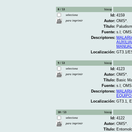
8 / 53
bincap
Id:
4159
selecciona
Autor:
OMS*.
para imprimir
Título:
Paludism
Fuente:
s.l; OMS;
Descriptores:
MALARI
AUXILI
MANUA
Localización:
GT3.1/E
9 / 53
bincap
Id:
4123
selecciona
Autor:
OMS*.
para imprimir
Título:
Basic Mal
Fuente:
s.l; OMS;
Descriptores:
MALARI
EQUIPO
Localización:
GT3.1, 
10 / 53
bincap
Id:
4122
selecciona
Autor:
OMS*.
para imprimir
Título:
Entomolog