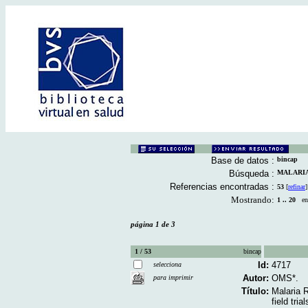
Base de datos :
bincap
Búsqueda :
MALARIA [
Referencias encontradas :
53
[
refinar
]
Mostrando:
1 .. 20
en 
página 1 de 3
1 / 53
bincap
Id:
4717
selecciona
Autor:
OMS*.
para imprimir
Título:
Malaria R
field tri