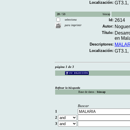
Localización:
GT3.1,
20 / 53
bincap
Id:
2614
selecciona
para imprimir
Autor:
Noguer,
Título:
Desarro
en Mala
Descriptores:
MALAR
Localización:
GT3.1,
página 1 de 3
Refinar la búsqueda
Base de datos :
bincap
Buscar
1
2
3