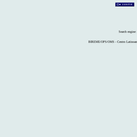
Search engine
BIREME/OPS/OMS - Centro Latinoameri