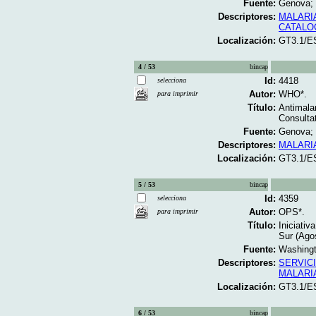
Fuente:
Genova; 
Descriptores:
MALARI
CATALO
Localización:
GT3.1/E
4 / 53
bincap
Id:
4418
selecciona
Autor:
WHO*.
para imprimir
Título:
Antimala
Consultat
Fuente:
Genova; 
Descriptores:
MALARI
Localización:
GT3.1/E
5 / 53
bincap
Id:
4359
selecciona
Autor:
OPS*.
para imprimir
Título:
Iniciativ
Sur (Ago
Fuente:
Washingt
Descriptores:
SERVIC
MALARI
Localización:
GT3.1/E
6 / 53
bincap