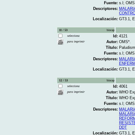
Fuente:
s.l; OMS;
Descriptores:
MALARI
CONTRO
Localización:
GT3.1, 
11 / 53
bincap
Id:
4121
selecciona
Autor:
OMS*.
para imprimir
Título:
Paludism
Fuente:
s.l; OMS;
Descriptores:
MALARI
ENFERM
Localización:
GT3.1, 
12 / 53
bincap
Id:
4061
selecciona
Autor:
WHO Expe
para imprimir
Título:
WHO Expe
Fuente:
s.l; OMS;
Descriptores:
MALARI
MALARI
REFORM
RESIST
DDT
Localización:
GT3.1, 