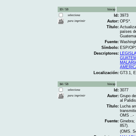
13 / 53
bincap
Id:
3973
selecciona
Autor:
OPS*.
para imprimir
Título:
Actualiza
países d
Guatemal
Fuente:
Washingt
Símbolo:
ESP/OPS
Descriptores:
LEGISL
GUATE
MALARI
AMERIC
Localización:
GT3.1, 
14 / 53
bincap
Id:
3077
selecciona
Autor:
Grupo de
para imprimir
al Palid
Título:
Lucha an
transmiti
OMS ..-
Fuente:
Ginebra;
857).
(OMS. Se