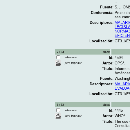
..-
Fuente:
S.L; OMS
Conferencia:
Presentad
assurance
Descriptores:
MALARI
LEGISL
NORMAS
EFICIEN
Localización:
GT3.1/E
2 / 53
bincap
Id:
4594
selecciona
Autor:
OPS*.
para imprimir
Título:
Informe d
Américas
Fuente:
Washingt
Descriptores:
MALARI
EVALUA
Localización:
GT3.1/E
3 / 53
bincap
Id:
4445
selecciona
Autor:
WHO*.
para imprimir
Título:
The use 
Consulta