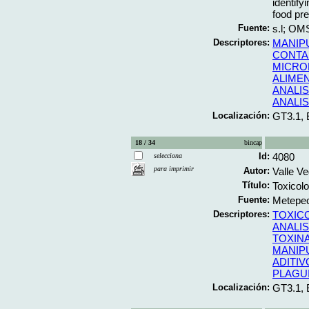
identify
food pre
Fuente:
s.l; OMS
Descriptores:
MANIP
CONTA
MICRO
ALIME
ANALIS
ANALI
Localización:
GT3.1,
18 / 34
bincap
Id:
4080
selecciona
para imprimir
Autor:
Valle V
Título:
Toxicolo
Fuente:
Metepec
Descriptores:
TOXIC
ANALIS
TOXIN
MANIP
ADITIV
PLAGU
Localización:
GT3.1,