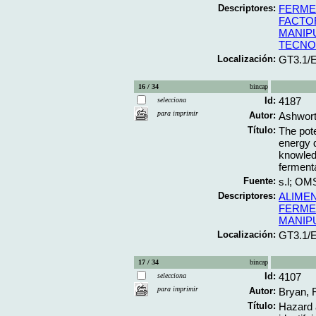
Descriptores:
FERME
FACTO
MANIP
TECNO
Localización:
GT3.1/
16 / 34
bincap
Id:
4187
selecciona
para imprimir
Autor:
Ashwort
Título:
The pote
energy d
knowledg
fermenta
Fuente:
s.l; OMS
Descriptores:
ALIME
FERME
MANIP
Localización:
GT3.1/
17 / 34
bincap
Id:
4107
selecciona
para imprimir
Autor:
Bryan, 
Título:
Hazard a