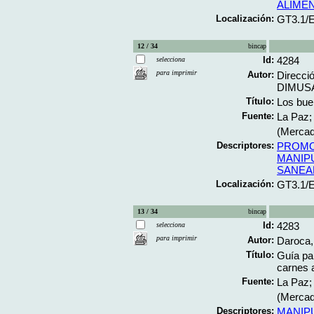
ALIMEN
Localización:
GT3.1/
12 / 34
bincap
Id:
4284
selecciona
para imprimir
Autor:
Direcció
DIMUSA
Título:
Los bue
Fuente:
La Paz; 
(Mercad
Descriptores:
PROMO
MANIP
SANEA
Localización:
GT3.1/
13 / 34
bincap
Id:
4283
selecciona
para imprimir
Autor:
Daroca,
Título:
Guía pa
carnes 
Fuente:
La Paz; 
(Mercad
Descriptores:
MANIP