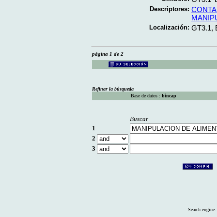
Descriptores:
CONTA
MANIP
Localización:
GT3.1,
página 1 de 2
Refinar la búsqueda
Base de datos :
bincap
Buscar
1
2
3
Search engine