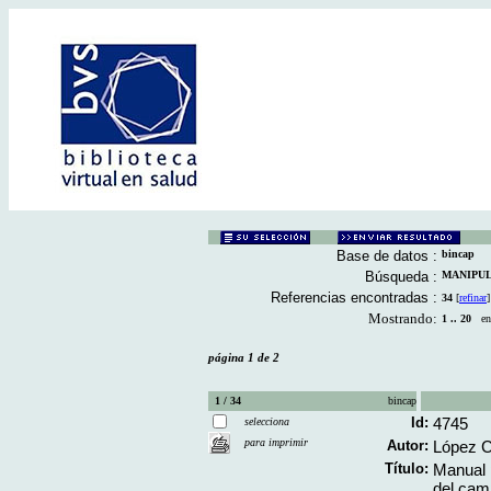
Base de datos :
bincap
Búsqueda :
MANIPULA
Referencias encontradas :
34
[
refinar
]
Mostrando:
1 .. 20
en 
página 1 de 2
1 / 34
bincap
Id:
4745
selecciona
para imprimir
Autor:
López C
Título:
Manual p
del cam