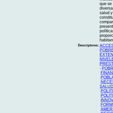
que se 
diversa
salud y
constit
compara
present
polític
proporc
habitan
Descriptores:
ACCES
POBR
EXTEN
NIVEL
PREST
-
POB
FINAN
POBL
NECE
SALU
POLIT
POLIT
INNO
FORMU
AMERI