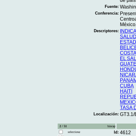
de país 
Fuente:
Washing
Conferencia:
Presen
Centroa
México
Descriptores:
INDIC
SALU
ESTAD
BELIC
COSTA
EL SA
GUAT
HOND
NICA
PANA
CUBA
HAITI
REPUB
MEXIC
TASA 
Localización:
GT3.1/
2 / 51
bincap
Id:
4612
selecciona