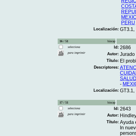
REGIO
COSTA
REPU
MEXI
PERU
Localización:
GT3.1,
16 / 51
bincap
Id:
2686
selecciona
para imprimir
Autor:
Jurado 
Título:
El prob
Descriptores:
ATENC
CUIDA
SALUD
-
MEXI
Localización:
GT3.1,
17 / 51
bincap
Id:
2643
selecciona
para imprimir
Autor:
Hindle
Título:
Ayuda e
In nuev
persons