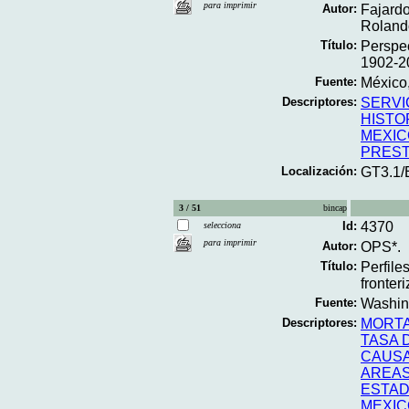
para imprimir
Autor:
Fajardo
Roland
Título:
Perspec
1902-20
Fuente:
México,
Descriptores:
SERVI
HISTO
MEXIC
PREST
Localización:
GT3.1/
3 / 51
bincap
Id:
4370
selecciona
para imprimir
Autor:
OPS*.
Título:
Perfile
fronter
Fuente:
Washing
Descriptores:
MORTA
TASA 
CAUSA
AREAS
ESTAD
MEXIC