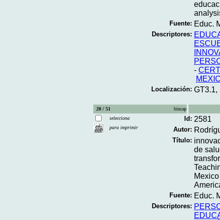
educaci
analysi
Fuente:
Educ. M
Descriptores:
EDUCA
ESCUE
INNOV
PERSO
-
CERT
MEXI
Localización:
GT3.1,
20 / 51
bincap
Id:
2581
selecciona
para imprimir
Autor:
Rodrígu
Título:
innovac
de salu
transfo
Teachin
Mexico 
Americ
Fuente:
Educ. M
Descriptores:
PERSO
EDUC