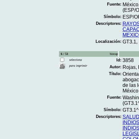
Fuente:
México,
(ESP/O
Símbolo:
ESP/OP
Descriptores:
RAYOS
CAPAC
MEXIC
Localización:
GT3.1,
6 / 51
bincap
Id:
3858
selecciona
para imprimir
Autor:
Rojas,
Título:
Orienta
abogací
de las 
México
Fuente:
Washing
(GT3.1
Símbolo:
GT3.1^
Descriptores:
SALU
INDIO
INDIO
LEGIS