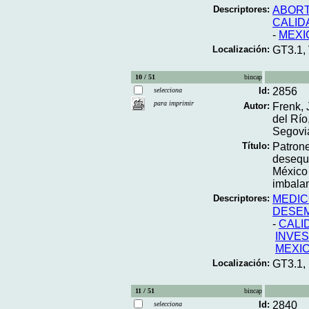
Descriptores:
ABORT
CALID
-
MEXI
Localización:
GT3.1,
10 / 51
bincap
Id:
2856
selecciona
para imprimir
Autor:
Frenk, 
del Río
Segovia
Título:
Patrone
desequi
México 
imbala
Descriptores:
MEDI
DESE
-
CALI
INVES
MEXI
Localización:
GT3.1,
11 / 51
bincap
Id:
2840
selecciona