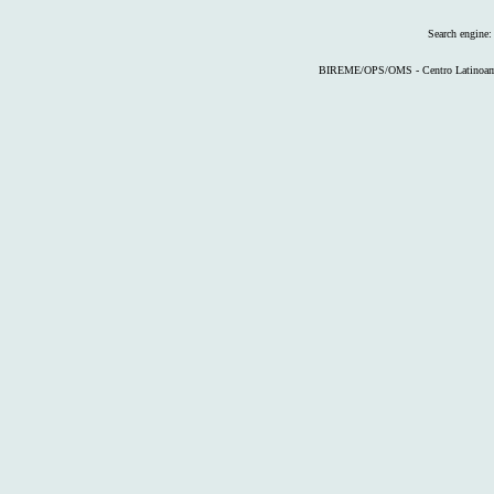
Search engine
BIREME/OPS/OMS - Centro Latinoameri