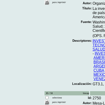
para imprimir
Autor:
Organi
Título:
La inve
de país
America
Fuente:
Washin
Salud; 
Científi
(OPS. P
Descriptores:
INVES
TECNO
SALUD
-
INVE
AMERI
BRASI
ARGE
CUBA
MEXI
VENE
Localización:
GT3.1,
15 / 51
bincap
Id:
2750
selecciona
para imprimir
Autor:
Mesa-L