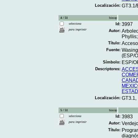
Localización:
GT3.1/
4 / 51
bincap
Id:
3997
selecciona
para imprimir
Autor:
Arboled
Phyllis
Título:
Acceso 
Fuente:
Wasingt
(ESP/O
Símbolo:
ESP/OP
Descriptores:
ACCES
COME
CANA
MEXIC
ESTAD
Localización:
GT3.1,
5 / 51
bincap
Id:
3983
selecciona
para imprimir
Autor:
Verdejo
Título:
Program
diagnós