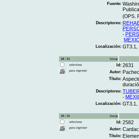
Fuente:
Washing
Publica
(OPS. P
Descriptores:
REHAB
PERSO
-
PERS
MEXI
Localización:
GT3.1,
18 / 51
bincap
Id:
2631
selecciona
para imprimir
Autor:
Pachec
Título:
Aspecto
duraci
Descriptores:
TUBER
-
MEXI
Localización:
GT3.1,
19 / 51
bincap
Id:
2582
selecciona
para imprimir
Autor:
Cardaci
Título:
Element