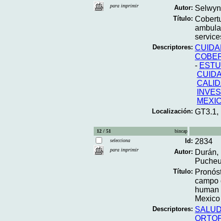
para imprimir
Autor:
Selwyn,
Título:
Cobertu
ambulat
service
Descriptores:
CUIDA
COBER
-
ESTU
CUID
CALID
INVES
MEXI
Localización:
GT3.1,
12 / 51
bincap
Id:
2834
selecciona
para imprimir
Autor:
Durán, 
Pucheu
Título:
Pronós
campo d
human r
Mexico
Descriptores:
SALUD
ORTOP