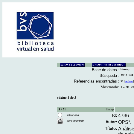
Base de datos :
bincap
Búsqueda :
MEXICO [D
Referencias encontradas :
51
[
refinar
]
Mostrando:
1 .. 20
en 
página 1 de 3
1 / 51
bincap
Id:
4736
selecciona
para imprimir
Autor:
OPS*.
Título:
Análisi