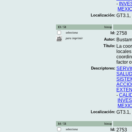
-
INVE
MEXI
Localización:
GT3.1,
13 / 51
bincap
Id:
2758
selecciona
para imprimir
Autor:
Bustam
Título:
La coor
locales
coordin
factor 
Descriptores:
SERVI
SALUD
SISTE
ACCIO
EXTEN
-
CALI
INVES
MEXI
Localización:
GT3.1,
14 / 51
bincap
Id:
2753
selecciona