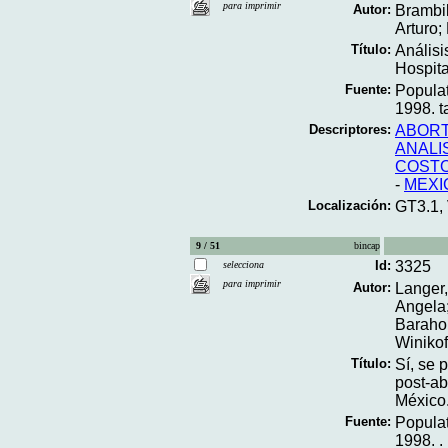
para imprimir
Autor:
Brambil
Arturo;
Título:
Análisi
Hospita
Fuente:
Populat
1998. ta
Descriptores:
ABORT
ANALI
COSTO
-
MEXI
Localización:
GT3.1,
9 / 51
bincap
Id:
3325
selecciona
para imprimir
Autor:
Langer,
Angela;
Barahon
Winikof
Título:
Sí, se 
post-ab
México
Fuente:
Populat
1998. .