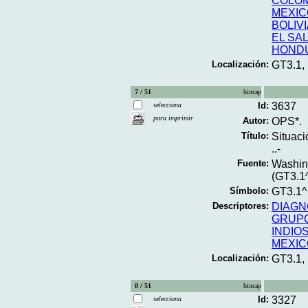
COLOM
MEXIC
BOLIV
EL SA
HOND
Localización:
GT3.1,
7 / 51
bincap
Id:
3637
selecciona
para imprimir
Autor:
OPS*.
Título:
Situaci
..-
Fuente:
Washing
(GT3.1
Símbolo:
GT3.1
Descriptores:
DIAGN
GRUPO
INDIO
MEXIC
Localización:
GT3.1,
8 / 51
bincap
Id:
3327
selecciona