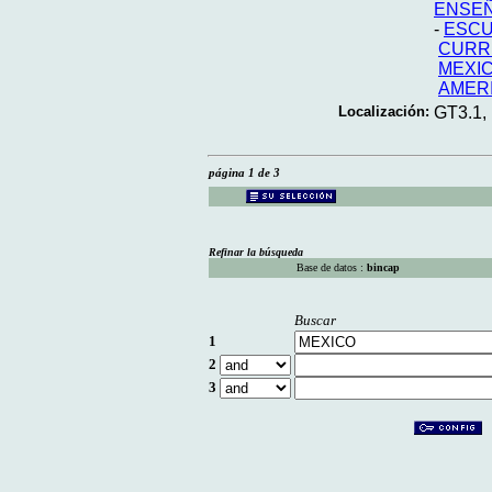
ENSE
-
ESCU
CURR
MEXI
AMERI
Localización:
GT3.1,
página 1 de 3
Refinar la búsqueda
Base de datos :
bincap
Buscar
1
2
3