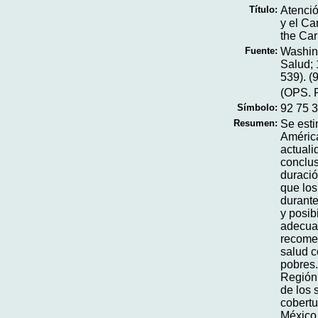
Título:
Atenció
y el Ca
the Car
Fuente:
Washin
Salud; 
539). (
(OPS. P
Símbolo:
92 75 3
Resumen:
Se esti
América
actuali
conclus
duració
que los
durante
y posib
adecuad
recomen
salud c
pobres.
Región,
de los 
cobertu
México,