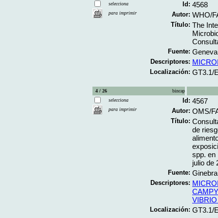
Id:
4568
selecciona
para imprimir
Autor:
WHO/F
Título:
The Int
Microbi
Consult
Fuente:
Geneva;
Descriptores:
MICRO
Localización:
GT3.1/
4 / 26
bincap
Id:
4567
selecciona
para imprimir
Autor:
OMS/FA
Título:
Consult
de riesg
alimento
exposic
spp. en 
julio de
Fuente:
Ginebra
Descriptores:
MICRO
CAMPY
VIBRI
Localización:
GT3.1/