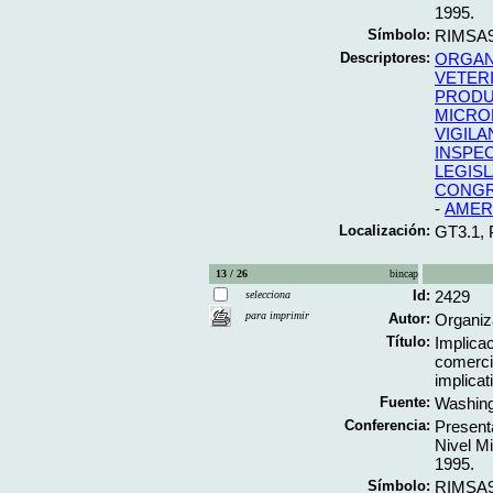
1995.
Símbolo:
RIMSA9
Descriptores:
ORGAN
VETERI
PRODU
MICRO
VIGILA
INSPE
LEGIS
CONG
-
AMERI
Localización:
GT3.1,
13 / 26
bincap
Id:
2429
selecciona
para imprimir
Autor:
Organiz
Título:
Implica
comerci
implicat
Fuente:
Washing
Conferencia:
Present
Nivel Mi
1995.
Símbolo:
RIMSA9