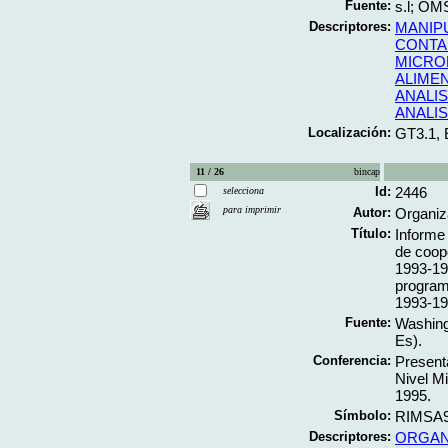
Fuente:
s.l; OMS
Descriptores:
MANIP
CONTA
MICRO
ALIME
ANALIS
ANALI
Localización:
GT3.1,
11 / 26
bincap
Id:
2446
selecciona
para imprimir
Autor:
Organiz
Título:
Informe
de coop
1993-19
program 
1993-19
Fuente:
Washing
Es).
Conferencia:
Present
Nivel Mi
1995.
Símbolo:
RIMSA9
Descriptores:
ORGAN