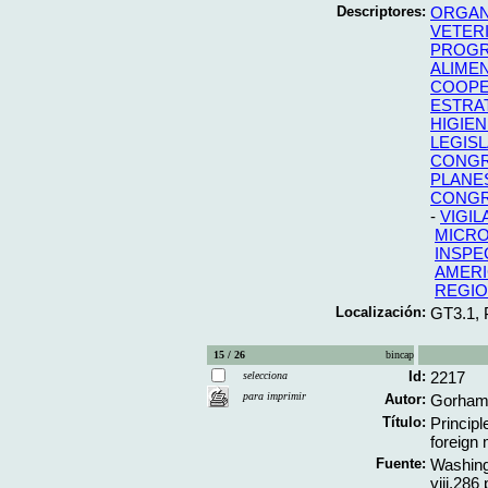
Descriptores:
ORGAN
VETERI
PROGR
ALIME
COOPE
ESTRA
HIGIEN
LEGIS
CONG
PLANE
CONG
-
VIGIL
MICRO
INSPE
AMERI
REGIO
Localización:
GT3.1,
15 / 26
bincap
Id:
2217
selecciona
para imprimir
Autor:
Gorham,
Título:
Principl
foreign 
Fuente:
Washing
viii,286 