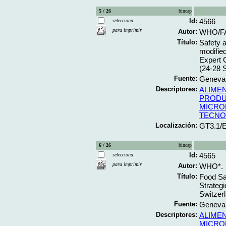
5 / 26
bincap
Id:
4566
selecciona
para imprimir
Autor:
WHO/F
Título:
Safety 
modifie
Expert 
(24-28 
Fuente:
Geneva;
Descriptores:
ALIME
PRODU
MICRO
TECNO
Localización:
GT3.1/
6 / 26
bincap
Id:
4565
selecciona
para imprimir
Autor:
WHO*.
Título:
Food Sa
Strateg
Switzerl
Fuente:
Geneva;
Descriptores:
ALIME
MICRO