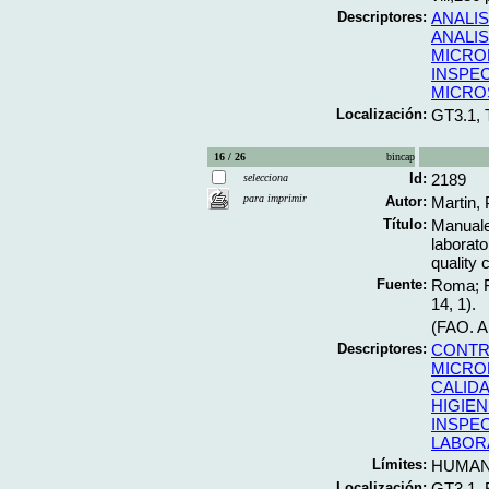
Descriptores:
ANALIS
ANALIS
MICRO
INSPE
MICRO
Localización:
GT3.1, 
16 / 26
bincap
Id:
2189
selecciona
para imprimir
Autor:
Martin,
Título:
Manuales
laborato
quality 
Fuente:
Roma; FA
14, 1).
(FAO. Al
Descriptores:
CONTR
MICRO
CALID
HIGIEN
INSPE
LABOR
Límites:
HUMA
Localización:
GT3.1,