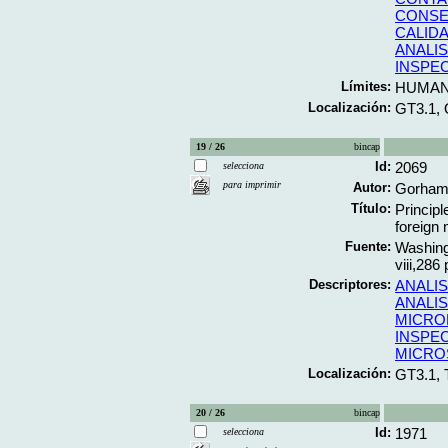
CONSE
CALID
ANALIS
INSPE
Límites:
HUMA
Localización:
GT3.1, 
19 / 26
bincap
Id:
2069
selecciona
para imprimir
Autor:
Gorham,
Título:
Principl
foreign 
Fuente:
Washing
viii,286 
Descriptores:
ANALIS
ANALIS
MICRO
INSPE
MICRO
Localización:
GT3.1, 
20 / 26
bincap
Id:
1971
selecciona