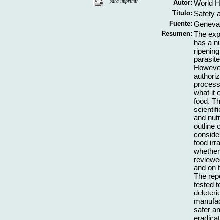
para imprimir
Autor:
World H
Título:
Safety a
Fuente:
Geneva;
Resumen:
The expo
has a nu
ripening
parasite
However
authoriz
processi
what it 
food. Th
scientif
and nutr
outline 
consider
food irr
whether 
reviewed
and on t
The repo
tested t
deleter
manufact
safer an
eradicat