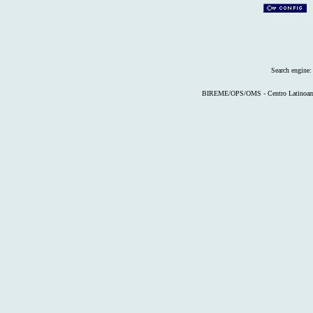
Search engine
BIREME/OPS/OMS - Centro Latinoameri