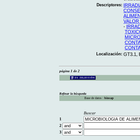
Descriptores:
IRRAD
CONSE
ALIME
VALOR
-
IRRA
TOXIC
MICRO
CONTA
CONTA
Localización:
GT3.1,
página 1 de 2
Refinar la búsqueda
Base de datos :
bincap
Buscar
1
2
3