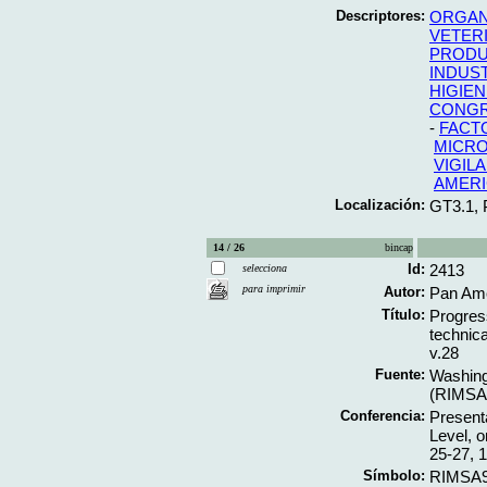
Descriptores:
ORGAN
VETERI
PRODU
INDUS
HIGIEN
CONG
-
FACT
MICRO
VIGIL
AMERI
Localización:
GT3.1,
14 / 26
bincap
Id:
2413
selecciona
para imprimir
Autor:
Pan Ame
Título:
Progres
technica
v.28
Fuente:
Washing
(RIMSA9
Conferencia:
Presenta
Level, 
25-27, 
Símbolo:
RIMSA9