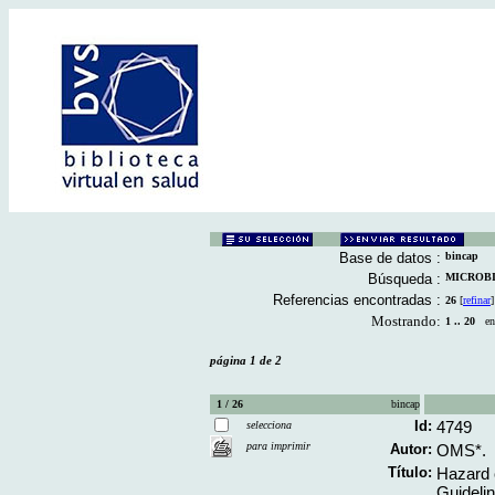
Base de datos :
bincap
Búsqueda :
MICROBIO
Referencias encontradas :
26
[
refinar
]
Mostrando:
1 .. 20
en 
página 1 de 2
1 / 26
bincap
Id:
4749
selecciona
para imprimir
Autor:
OMS*.
Título:
Hazard c
Guidelin