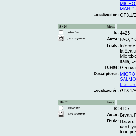
MICRO
MANIP
Localización:
GT3.1/
9 / 26
bincap
Id:
4425
selecciona
para imprimir
Autor:
FAO; *
Título:
Informe
la Eval
Microbi
Italia) ..-
Fuente:
Genova;
Descriptores:
MICRO
SALMO
LISTE
Localización:
GT3.1/
10 / 26
bincap
Id:
4107
selecciona
para imprimir
Autor:
Bryan, 
Título:
Hazard a
identify
food pre