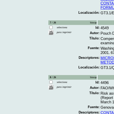
CONTA
FORMU
Localización:
GT3.1/
7 / 26
bincap
Id:
4549
selecciona
para imprimir
Autor:
Pouch D
Título:
Compend
examinat
Fuente:
Washing
2001. 67
Descriptores:
MICRO
METO
Localización:
GT3.1/
8 / 26
bincap
Id:
4496
selecciona
para imprimir
Autor:
FAO/WHO
Título:
Risk as
(Report
March 1
Fuente:
Genova;
Descriptores:
CONTA