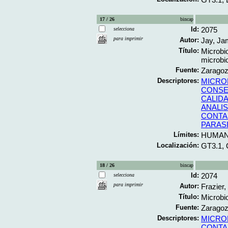
17 / 26
bincap
Id:
2075
selecciona
para imprimir
Autor:
Jay, J
Título:
Microbi
microbi
Fuente:
Zaragoza
Descriptores:
MICRO
CONSE
CALID
ANALIS
CONTA
PARAS
Límites:
HUMA
Localización:
GT3.1, 
18 / 26
bincap
Id:
2074
selecciona
para imprimir
Autor:
Frazier,
Título:
Microbi
Fuente:
Zaragoza
Descriptores:
MICRO
CONTA