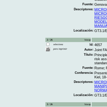
Fuente:
Genova;
Descriptores:
MICRO
MICRO
RIESG
MODEL
MANUA
Localización:
GT3.1/
2 / 26
bincap
Id:
4657
selecciona
para imprimir
Autor:
Joint F
Título:
Principl
risk as
standard
Fuente:
Rome; F
Conferencia:
Present
Kiel, 1
Descriptores:
MICRO
MANIP
NORMA
Localización:
GT3.1/
3 / 26
bincap