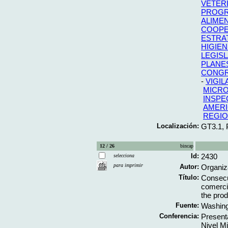
VETERI
PROGR
ALIME
COOPE
ESTRA
HIGIEN
LEGIS
PLANE
CONG
-
VIGIL
MICRO
INSPE
AMERI
REGIO
Localización:
GT3.1,
12 / 26
bincap
Id:
2430
selecciona
para imprimir
Autor:
Organiz
Título:
Consecu
comercia
the prod
Fuente:
Washing
Conferencia:
Present
Nivel Mi