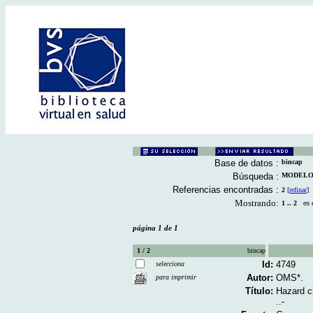
Base de datos :
bincap
Búsqueda :
MODELOS 
Referencias encontradas :
2
[
refinar
]
Mostrando:
1 .. 2
en el
página 1 de 1
1 / 2
bincap
Id:
4749
selecciona
Autor:
OMS*.
para imprimir
Título:
Hazard ch
..-