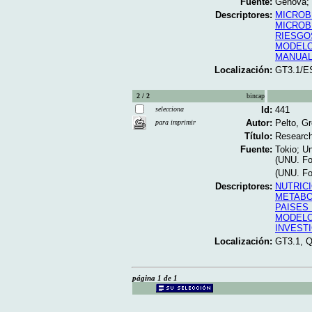
Fuente:
Genova; 
Descriptores:
MICROB
MICROB
RIESGO
MODELO
MANUA
Localización:
GT3.1/E
2 / 2
bincap
Id:
441
selecciona
Autor:
Pelto, Gr
para imprimir
Título:
Research 
Fuente:
Tokio;
Un
(UNU. Foo
(UNU. Foo
Descriptores:
NUTRIC
METABO
PAISES
MODELO
INVEST
Localización:
GT3.1, 
página 1 de 1