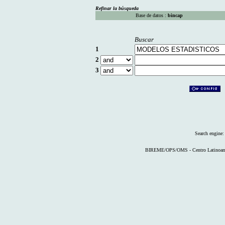
Refinar la búsqueda
Base de datos :
bincap
Buscar
1
2
3
Search engine
BIREME/OPS/OMS - Centro Latinoameri