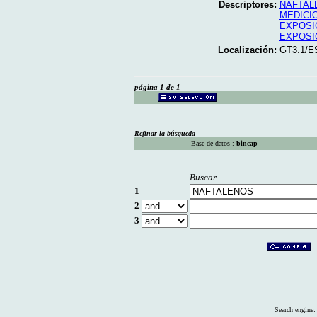
Descriptores:
NAFTAL
MEDICI
EXPOSI
EXPOSI
Localización:
GT3.1/E
página 1 de 1
Refinar la búsqueda
Base de datos :
bincap
Buscar
1
2
3
Search engine