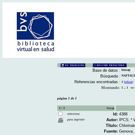
Base de datos :
bincap
Búsqueda :
NAFTALENO
Referencias encontradas :
1
[
refinar
]
Mostrando:
1 .. 1
en el
página 1 de 1
1 / 1
bincap
Id:
4388
selecciona
Autor:
IPCS; *
para imprimir
Título:
Chlorinat
Fuente:
Genova; 