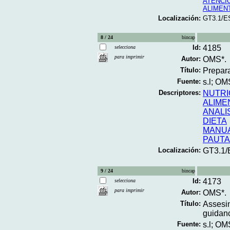
ATENCI
ALIMENT
Localización:
GT3.1/E
8 / 24
bincap
Id:
4185
selecciona
para imprimir
Autor:
OMS*.
Título:
Prepara
Fuente:
s.l; OM
Descriptores:
NUTRI
ALIME
ANALI
DIETA
MANU
PAUT
Localización:
GT3.1/
9 / 24
bincap
Id:
4173
selecciona
para imprimir
Autor:
OMS*.
Título:
Assesin
guidanc
Fuente:
s.l; OM