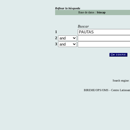
Refinar la búsqueda
Base de datos :
bincap
Buscar
1
2
3
Search engine
BIREME/OPS/OMS - Centro Latinoameri