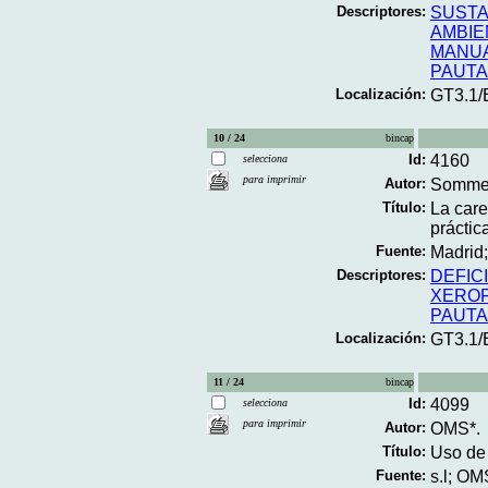
Descriptores:
SUSTA
AMBIE
MANU
PAUT
Localización:
GT3.1
10 / 24
bincap
Id:
4160
selecciona
para imprimir
Autor:
Sommer
Título:
La care
práctic
Fuente:
Madrid;
Descriptores:
DEFIC
XEROF
PAUT
Localización:
GT3.1/
11 / 24
bincap
Id:
4099
selecciona
para imprimir
Autor:
OMS*.
Título:
Uso de
Fuente:
s.l; OM