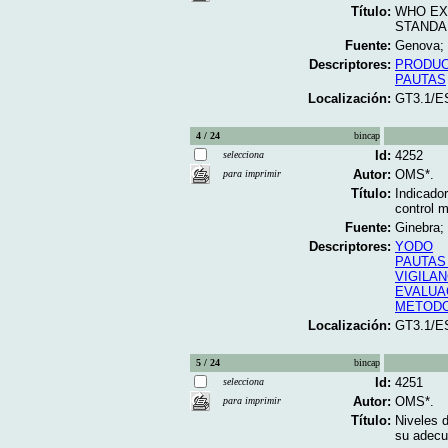
Título:
WHO EX
STANDAR
Fuente:
Genova; 
Descriptores:
PRODUC
PAUTAS
Localización:
GT3.1/E
4 / 24
bincap
Id:
4252
selecciona
Autor:
OMS*.
para imprimir
Título:
Indicador
control m
Fuente:
Ginebra;
Descriptores:
YODO
PAUTAS
VIGILAN
EVALUA
METOD
Localización:
GT3.1/E
5 / 24
bincap
Id:
4251
selecciona
Autor:
OMS*.
para imprimir
Título:
Niveles d
su adecua