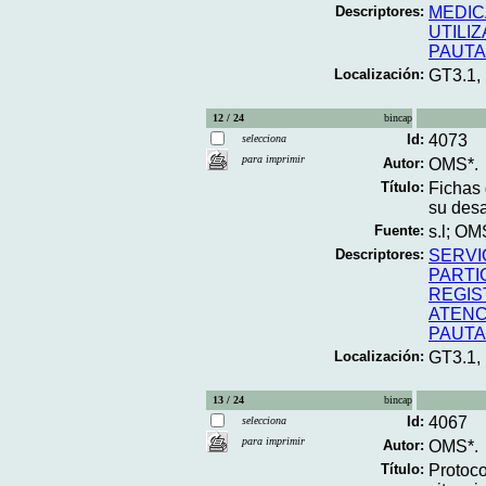
Descriptores:
MEDIC
UTILI
PAUT
Localización:
GT3.1,
12 / 24
bincap
Id:
4073
selecciona
para imprimir
Autor:
OMS*.
Título:
Fichas 
su desa
Fuente:
s.l; OM
Descriptores:
SERVI
PARTI
REGIS
ATENC
PAUT
Localización:
GT3.1,
13 / 24
bincap
Id:
4067
selecciona
para imprimir
Autor:
OMS*.
Título:
Protoco