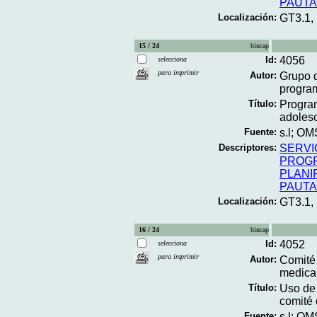
PAUT
Localización:
GT3.1,
15 / 24
bincap
Id:
4056
selecciona
para imprimir
Autor:
Grupo 
program
Título:
Program
adoles
Fuente:
s.l; OM
Descriptores:
SERVI
PROGR
PLANI
PAUT
Localización:
GT3.1,
16 / 24
bincap
Id:
4052
selecciona
para imprimir
Autor:
Comité
medica
Título:
Uso de 
comité 
Fuente:
s.l; OM