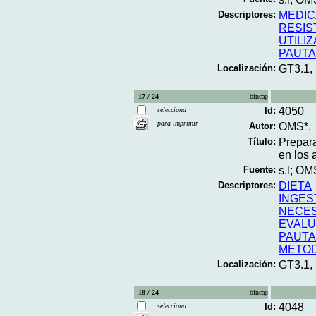
Descriptores:
MEDIC
RESIS
UTILI
PAUT
Localización:
GT3.1,
17 / 24
bincap
Id:
4050
selecciona
para imprimir
Autor:
OMS*.
Título:
Prepara
en los 
Fuente:
s.l; OM
Descriptores:
DIETA
INGES
NECES
EVALU
PAUT
METO
Localización:
GT3.1,
18 / 24
bincap
Id:
4048
selecciona