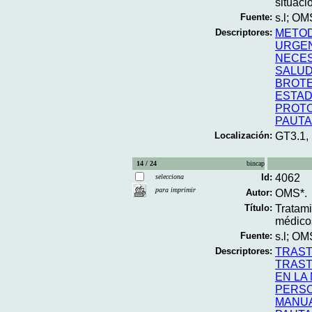
situaci
Fuente:
s.l; OM
Descriptores:
METOD
URGEN
NECES
SALU
BROT
ESTAD
PROTO
PAUT
Localización:
GT3.1,
14 / 24
bincap
Id:
4062
selecciona
para imprimir
Autor:
OMS*.
Título:
Tratami
médicos
Fuente:
s.l; OM
Descriptores:
TRAST
TRAST
EN LA
PERSO
MANU