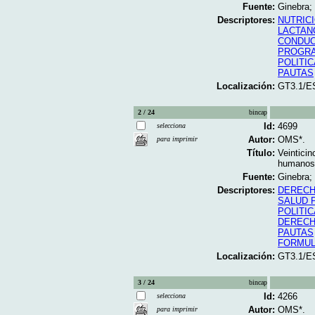
Fuente:
Ginebra;
Descriptores:
NUTRICI
LACTAN
CONDUC
PROGRA
POLITIC
PAUTAS
Localización:
GT3.1/E
2 / 24
bincap
Id:
4699
selecciona
Autor:
OMS*.
para imprimir
Título:
Veintici
humanos 
Fuente:
Ginebra;
Descriptores:
DEREC
SALUD 
POLITIC
DERECH
PAUTAS
FORMUL
Localización:
GT3.1/E
3 / 24
bincap
Id:
4266
selecciona
Autor:
OMS*.
para imprimir