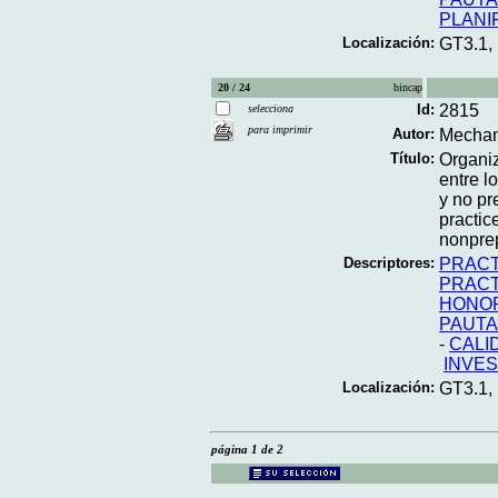
PLANI
Localización:
GT3.1,
20 / 24
bincap
Id:
2815
selecciona
para imprimir
Autor:
Mechan
Título:
Organiz
entre l
y no pr
practic
nonprep
Descriptores:
PRACT
PRACT
HONOR
PAUTA
-
CALI
INVES
Localización:
GT3.1,
página 1 de 2