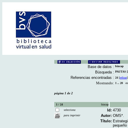
Base de datos :
bincap
Búsqueda :
PAUTAS [D
Referencias encontradas :
24
[
refinar
]
Mostrando:
1 .. 20
en 
página 1 de 2
1 / 24
bincap
Id:
4730
selecciona
Autor:
OMS*.
para imprimir
Título:
Estrategi
pequeño 