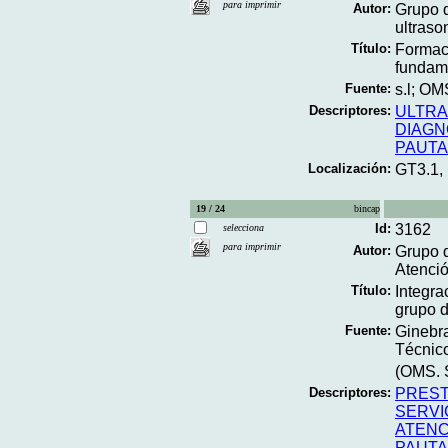
para imprimir
Autor:
Grupo 
ultraso
Título:
Formaci
fundame
Fuente:
s.l; OM
Descriptores:
ULTR
DIAGN
PAUT
Localización:
GT3.1,
19 / 24
bincap
Id:
3162
selecciona
para imprimir
Autor:
Grupo d
Atenció
Título:
Integra
grupo d
Fuente:
Ginebra
Técnico
(OMS. S
Descriptores:
PREST
SERVI
ATENC
PAUT