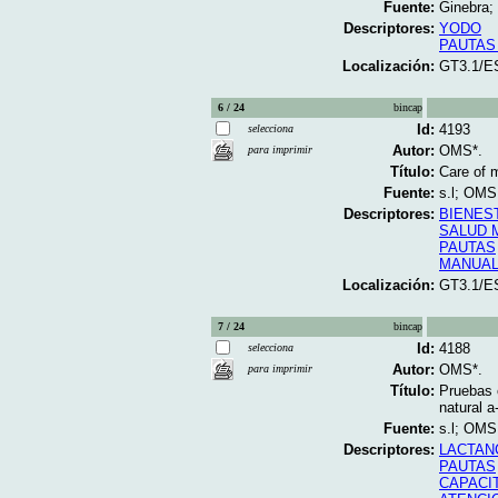
Fuente:
Ginebra;
Descriptores:
YODO
PAUTAS
Localización:
GT3.1/E
6 / 24
bincap
Id:
4193
selecciona
Autor:
OMS*.
para imprimir
Título:
Care of m
Fuente:
s.l; OMS;
Descriptores:
BIENES
SALUD 
PAUTAS
MANUA
Localización:
GT3.1/E
7 / 24
bincap
Id:
4188
selecciona
Autor:
OMS*.
para imprimir
Título:
Pruebas c
natural a
Fuente:
s.l; OMS;
Descriptores:
LACTAN
PAUTAS
CAPACI