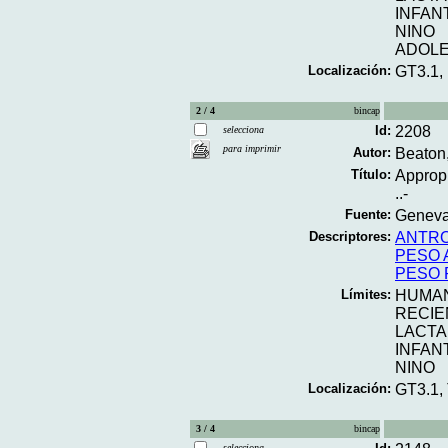
INFAN
NINO
ADOL
Localización:
GT3.1,
2 / 4
bincap
Id:
2208
selecciona
para imprimir
Autor:
Beaton,
Título:
Appropr
..-
Fuente:
Geneva;
Descriptores:
ANTR
PESO 
PESO 
Límites:
HUMA
RECIE
LACT
INFAN
NINO
Localización:
GT3.1,
3 / 4
bincap
selecciona