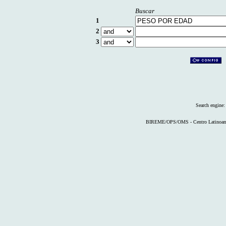
Buscar
1
2
3
Search engine
BIREME/OPS/OMS - Centro Latinoameri