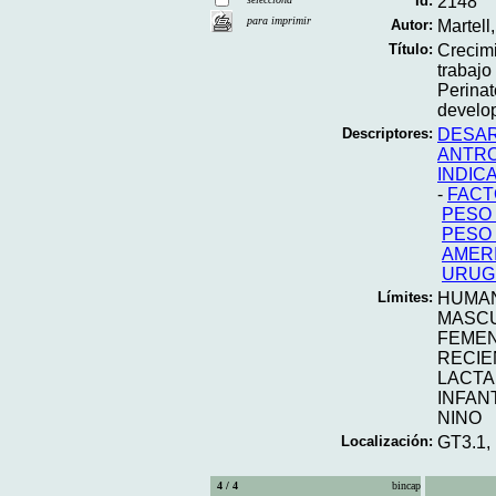
Id:
2148
para imprimir
Autor:
Martell
Título:
Crecimi
trabajo
Perinat
develop
Descriptores:
DESAR
ANTR
INDIC
-
FACT
PESO
PESO
AMERI
URUG
Límites:
HUMA
MASC
FEME
RECIE
LACT
INFAN
NINO
Localización:
GT3.1,
4 / 4
bincap