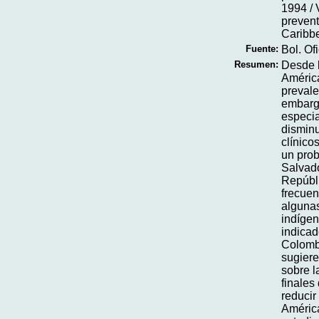
1994 / 
prevent
Caribb
Fuente:
Bol. Of
Resumen:
Desde l
América
prevale
embargo
especia
disminu
clínico
un prob
Salvado
Repúbli
frecuen
algunas
indíge
indicad
Colomb
sugiere
sobre l
finales
reducir
América