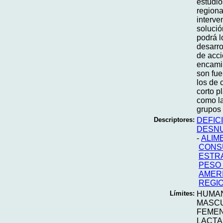
estudio
regiona
interve
solució
podrá l
desarro
de acci
encami
son fue
los de 
corto p
como la
grupos 
Descriptores:
DEFIC
DESNU
-
ALIM
CONS
ESTR
PESO
AMERI
REGIO
Límites:
HUMA
MASC
FEME
LACT