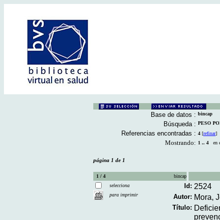
Base de datos :
bincap
Búsqueda :
PESO POR 
Referencias encontradas :
4
[
refinar
]
Mostrando:
1 .. 4
en el
página 1 de 1
1 / 4
bincap
Id:
2524
selecciona
para imprimir
Autor:
Mora, J
Título:
Deficie
prevenc