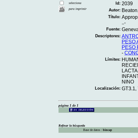
Id:
2039
selecciona
para imprimir
Autor:
Beaton,
Título:
Appropr
..-
Fuente:
Geneva;
Descriptores:
ANTR
PESO 
PESO 
-
CON
Límites:
HUMA
RECIE
LACT
INFAN
NINO
Localización:
GT3.1,
página 1 de 1
Refinar la búsqueda
Base de datos :
bincap