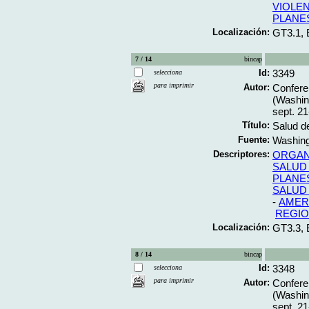
VIOLE
PLANE
Localización:
GT3.1,
7 / 14
bincap
Id:
3349
selecciona
para imprimir
Autor:
Confere
(Washin
sept. 21
Título:
Salud de
Fuente:
Washing
Descriptores:
ORGAN
SALUD
PLANE
SALUD
-
AMERI
REGIO
Localización:
GT3.3,
8 / 14
bincap
Id:
3348
selecciona
para imprimir
Autor:
Confere
(Washin
sept. 21