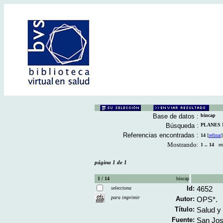
Base de datos :
bincap
Búsqueda :
PLANES N
Referencias encontradas :
14
[
refinar
]
Mostrando:
1 .. 14
en 
página 1 de 1
1 / 14
bincap
Id:
4652
selecciona
para imprimir
Autor:
OPS*.
Título:
Salud y 
Fuente:
San José