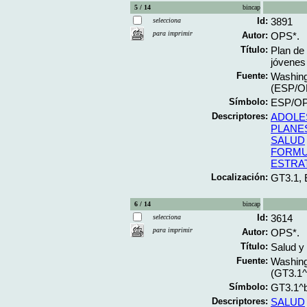
5 / 14
bincap
Id:
3891
selecciona
para imprimir
Autor:
OPS*.
Título:
Plan de
jóvenes
Fuente:
Washing
(ESP/O
Símbolo:
ESP/OP
Descriptores:
ADOLE
PLANE
SALUD
FORMU
ESTRA
Localización:
GT3.1,
6 / 14
bincap
Id:
3614
selecciona
para imprimir
Autor:
OPS*.
Título:
Salud y 
Fuente:
Washing
(GT3.1
Símbolo:
GT3.1^
Descriptores:
SALUD