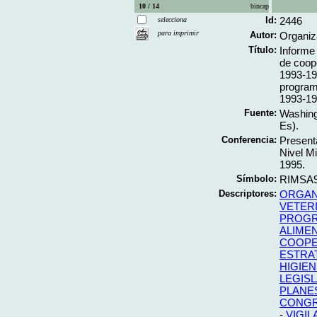
10 / 14
bincap
Id:
2446
selecciona
para imprimir
Autor:
Organiz
Título:
Informe
de coop
1993-19
program 
1993-19
Fuente:
Washing
Es).
Conferencia:
Present
Nivel Mi
1995.
Símbolo:
RIMSA9
Descriptores:
ORGAN
VETERI
PROGR
ALIME
COOPE
ESTRA
HIGIEN
LEGIS
PLANE
CONG
-
VIGIL