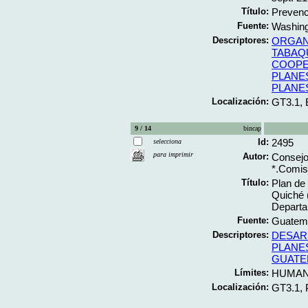
Título:
Prevenc
Fuente:
Washing
Descriptores:
ORGAN
TABAQ
COOPE
PLANE
PLANE
Localización:
GT3.1,
9 / 14
bincap
Id:
2495
selecciona
para imprimir
Autor:
Consejo
*.Comisi
Título:
Plan de
Quiché 
Departa
Fuente:
Guatema
Descriptores:
DESAR
PLANE
GUATE
Límites:
HUMA
Localización:
GT3.1,