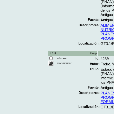
(PNAN) 
(Informe
de los 
Antigua
Fuente:
Antigua
Descriptores:
ALIME
NUTRI
PLANE
PROGR
Localización:
GT3.1/
4 / 14
bincap
Id:
4289
selecciona
para imprimir
Autor:
Freire, 
Título:
Estado d
(PNAN) 
informe 
los PNA
Fuente:
Antigua
Descriptores:
PLANE
PROGR
FORMU
Localización:
GT3.1/