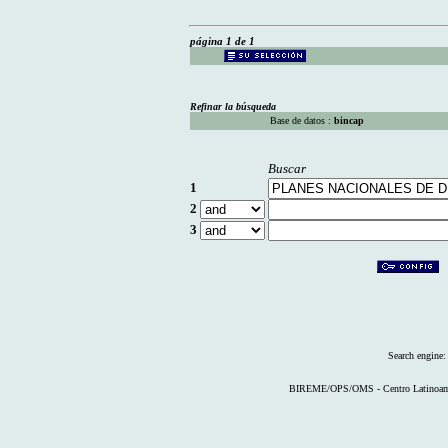
página 1 de 1
Refinar la búsqueda
Base de datos :
bincap
Buscar
1
2
3
Search engine
BIREME/OPS/OMS - Centro Latinoameri