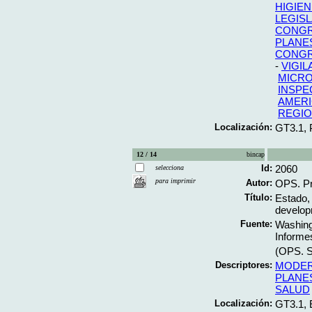
HIGIEN
LEGIS
CONG
PLANE
CONG
-
VIGIL
MICRO
INSPE
AMERI
REGIO
Localización:
GT3.1,
12 / 14
bincap
Id:
2060
selecciona
para imprimir
Autor:
OPS. Pr
Título:
Estado, 
develop
Fuente:
Washing
Informe
(OPS. S
Descriptores:
MODER
PLANE
SALUD
Localización:
GT3.1,