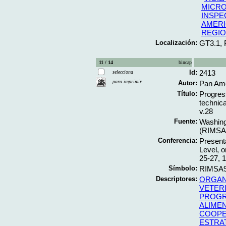
MICRO
INSPE
AMERI
REGIO
Localización:
GT3.1,
11 / 14
bincap
Id:
2413
selecciona
para imprimir
Autor:
Pan Ame
Título:
Progres
technica
v.28
Fuente:
Washing
(RIMSA9
Conferencia:
Presenta
Level, 
25-27, 
Símbolo:
RIMSA9
Descriptores:
ORGAN
VETERI
PROGR
ALIME
COOPE
ESTRA