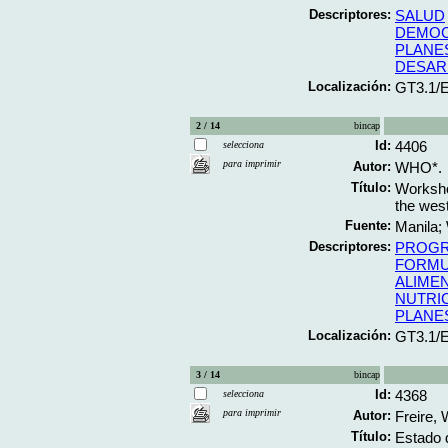
Descriptores:
SALUD
DEMOC
PLANE
DESAR
Localización:
GT3.1/
2 / 14
bincap
Id:
4406
selecciona
para imprimir
Autor:
WHO*.
Título:
Workshop
the west
Fuente:
Manila;
Descriptores:
PROGR
FORMU
ALIME
NUTRI
PLANE
Localización:
GT3.1/
3 / 14
bincap
Id:
4368
selecciona
para imprimir
Autor:
Freire, 
Título:
Estado d