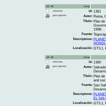
13 / 14
bincap
Id:
1361
selecciona
para imprimir
Autor:
Reina, 
Título:
Plan de
Governm
1998-
Fuente:
Teguciga
Descriptores:
PLANE
HOND
Localización:
GT3.1,
14 / 14
bincap
Id:
1360
selecciona
para imprimir
Autor:
Salvador
Desarro
Título:
Plan de
and soc
Fuente:
San Salv
Desarrol
Descriptores:
PLANE
EL SA
Localización:
GT3.1, 