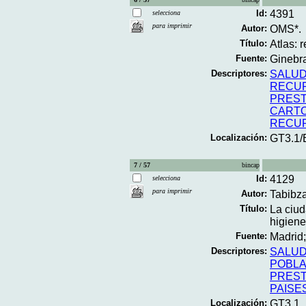
Id:
4391
selecciona
para imprimir
Autor:
OMS*.
Título:
Atlas: 
Fuente:
Ginebra
Descriptores:
SALUD
RECUR
PREST
CART
RECU
Localización:
GT3.1
7 / 57
bincap
Id:
4129
selecciona
para imprimir
Autor:
Tabibza
Título:
La ciud
higiene
Fuente:
Madrid;
Descriptores:
SALU
POBLA
PREST
PAISE
Localización:
GT3.1,