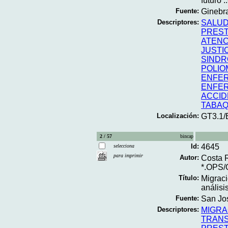
futuro ..
Fuente:
Ginebra
Descriptores:
SALUD
PREST
ATENC
JUSTI
SINDR
POLIOM
ENFER
ENFE
ACCID
TABAQ
Localización:
GT3.1/
2 / 57
bincap
Id:
4645
selecciona
para imprimir
Autor:
Costa R
*.OPS/
Título:
Migraci
análisis
Fuente:
San Jos
Descriptores:
MIGRA
TRANS