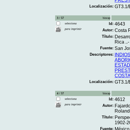
PREST
Localización:
GT3.1
3 / 57
bincap
Id:
4643
selecciona
para imprimir
Autor:
Costa R
Título:
Desarro
Rica ..-
Fuente:
San Jos
Descriptores:
INDIO
ABOR
ESTAD
PREST
COSTA
Localización:
GT3.1/
4 / 57
bincap
Id:
4612
selecciona
para imprimir
Autor:
Fajardo
Roland
Título:
Perspec
1902-20
Fuente:
México,