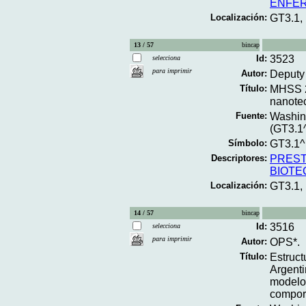
ENFER
Localización:
GT3.1
13 / 57
bincap
Id:
3523
selecciona
para imprimir
Autor:
Deputy 
Título:
MHSS 2
nanotec
Fuente:
Washing
(GT3.1
Símbolo:
GT3.1^
Descriptores:
PREST
BIOTE
Localización:
GT3.1,
14 / 57
bincap
Id:
3516
selecciona
para imprimir
Autor:
OPS*.
Título:
Estruct
Argenti
modelo 
comport