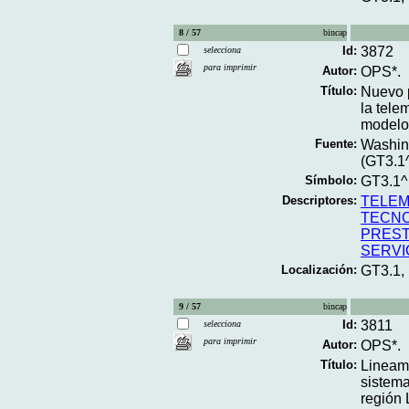
8 / 57
bincap
Id:
3872
selecciona
para imprimir
Autor:
OPS*.
Título:
Nuevo p
la tele
modelo
Fuente:
Washing
(GT3.1
Símbolo:
GT3.1^
Descriptores:
TELEM
TECNO
PREST
SERVI
Localización:
GT3.1,
9 / 57
bincap
Id:
3811
selecciona
para imprimir
Autor:
OPS*.
Título:
Lineami
sistema
región 