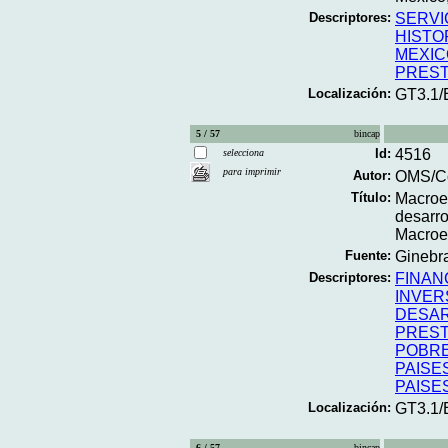
Descriptores:
SERVI
HISTO
MEXIC
PREST
Localización:
GT3.1/
5 / 57
bincap
Id:
4516
selecciona
para imprimir
Autor:
OMS/Co
Título:
Macroec
desarro
Macroec
Fuente:
Ginebra
Descriptores:
FINAN
INVER
DESA
PREST
POBR
PAISE
PAISE
Localización:
GT3.1
6 / 57
bincap