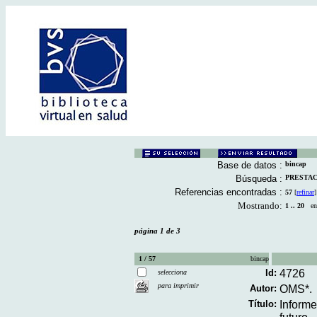
Base de datos :
bincap
Búsqueda :
PRESTACI
Referencias encontradas :
57
[
refinar
]
Mostrando:
1 .. 20
en 
página 1 de 3
1 / 57
bincap
Id:
4726
selecciona
para imprimir
Autor:
OMS*.
Título:
Informe