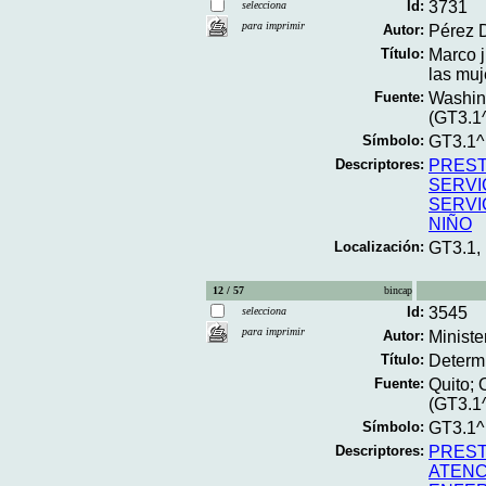
Id:
3731
selecciona
para imprimir
Autor:
Pérez D
Título:
Marco j
las muj
Fuente:
Washing
(GT3.1
Símbolo:
GT3.1^
Descriptores:
PREST
SERVI
SERVI
NIÑO
Localización:
GT3.1,
12 / 57
bincap
Id:
3545
selecciona
para imprimir
Autor:
Ministe
Título:
Determi
Fuente:
Quito; 
(GT3.1
Símbolo:
GT3.1
Descriptores:
PREST
ATENC