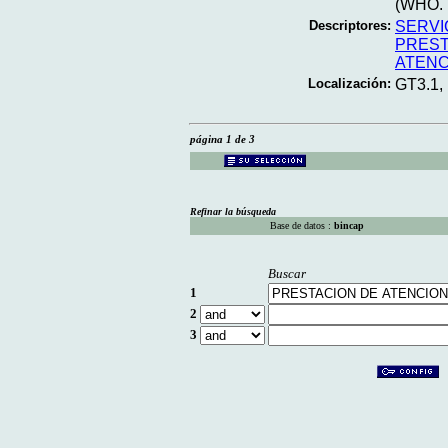
(WHO. T
Descriptores:
SERVI
PREST
ATENC
Localización:
GT3.1,
página 1 de 3
Refinar la búsqueda
Base de datos :
bincap
Buscar
1
2
3