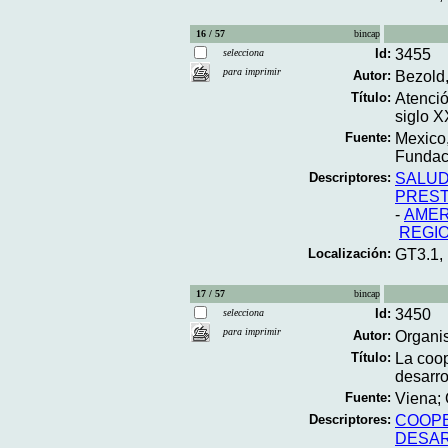
16 / 57
bincap
Id:
3455
selecciona
para imprimir
Autor:
Bezold,
Título:
Atenció
siglo X
Fuente:
Mexico, 
Fundaci
Descriptores:
SALU
PREST
-
AMER
REGIO
Localización:
GT3.1,
17 / 57
bincap
Id:
3450
selecciona
para imprimir
Autor:
Organis
Título:
La coop
desarrol
Fuente:
Viena; 
Descriptores:
COOPE
DESA