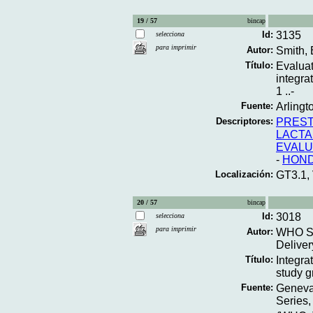
19 / 57
bincap
Id:
3135
selecciona
para imprimir
Autor:
Smith, 
Título:
Evaluat
integra
1 ..-
Fuente:
Arlingt
Descriptores:
PREST
LACT
EVALU
-
HON
Localización:
GT3.1,
20 / 57
bincap
Id:
3018
selecciona
para imprimir
Autor:
WHO Stu
Deliver
Título:
Integra
study g
Fuente:
Geneva
Series,