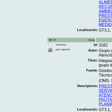
ALIME
RECUR
AMBIE
PREST
ENERG
MEDID
Localización:
GT3.1,
18 / 57
bincap
Id:
3162
selecciona
para imprimir
Autor:
Grupo d
Atenció
Título:
Integra
grupo d
Fuente:
Ginebra
Técnico
(OMS. S
Descriptores:
PREST
SERVI
ATENC
PAUT
PLANI
Localización:
GT3.1,