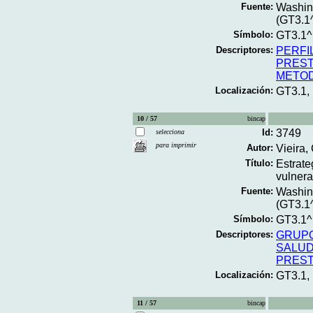
Fuente:
Washing
(GT3.1
Símbolo:
GT3.1
Descriptores:
PERFI
PREST
METO
Localización:
GT3.1
10 / 57
bincap
Id:
3749
selecciona
para imprimir
Autor:
Vieira,
Título:
Estrate
vulnera
Fuente:
Washing
(GT3.1
Símbolo:
GT3.1^
Descriptores:
GRUP
SALU
PREST
Localización:
GT3.1,
11 / 57
bincap