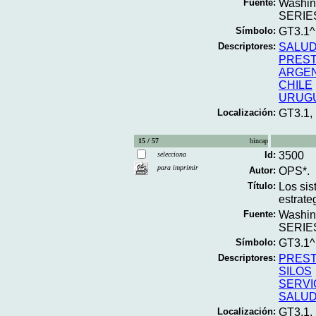
Fuente:
Washin
SERIES
Símbolo:
GT3.1
Descriptores:
SALUD
PREST
ARGEN
CHILE
URUG
Localización:
GT3.1,
15 / 57
bincap
Id:
3500
selecciona
para imprimir
Autor:
OPS*.
Título:
Los sis
estrate
Fuente:
Washin
SERIES
Símbolo:
GT3.1
Descriptores:
PREST
SILOS
SERVI
SALUD
Localización:
GT3.1,